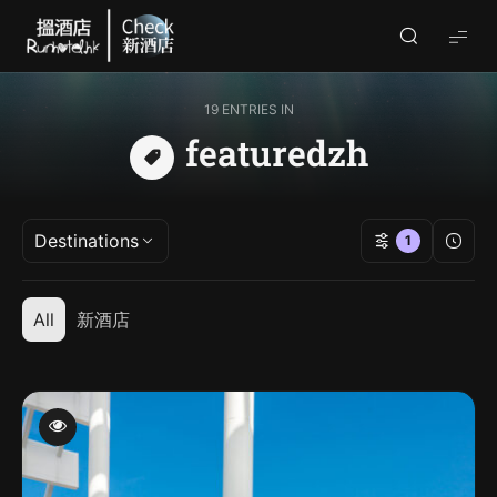
Check
酒
店
19 ENTRIES IN
(By
featuredzh
Runhotel)
Destinations
1
All
新酒店