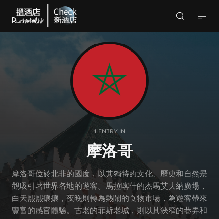
Check
酒
店
(By
Runhotel)
1 ENTRY IN
摩洛哥
摩洛哥位於北非的國度，以其獨特的文化、歷史和自然景
觀吸引著世界各地的遊客。馬拉喀什的杰馬艾夫納廣場，
白天熙熙攘攘，夜晚則轉為熱鬧的食物市場，為遊客帶來
豐富的感官體驗。古老的菲斯老城，則以其狹窄的巷弄和