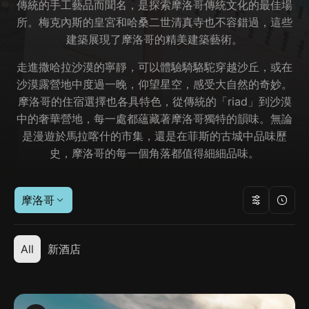
傳統的手工藝品而聞名，是探索摩洛哥傳統文化的最佳場
所。梅克內斯的皇宮和哈桑二世清真寺也不容錯過，這些
建築展現了摩洛哥的精美建築藝術。
走進撒哈拉沙漠的寧靜，可以體驗騎駱駝穿越沙丘，或在
沙漠露營地中度過一晚，仰望星空，感受大自然的奇妙。
摩洛哥的住宿選擇也各具特色，從傳統的「riad」到沙漠
中的奢華營地，每一處都蘊藏著摩洛哥獨特的韻味。無論
是漫遊於馬拉喀什的市集，還是在菲斯的古城中品味歷
史，摩洛哥的每一個角落都值得細細品味。
摩洛哥
All
新酒店