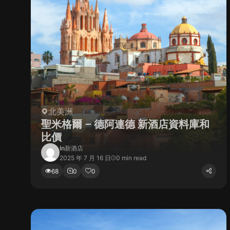
北美洲
聖米格爾 – 德阿連德 新酒店資料庫和
比價
In
新酒店
2025 年 7 月 16 日
0 min read
68
0
0