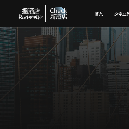
首頁
探索亞
Check
酒
店
(By
Runhotel)