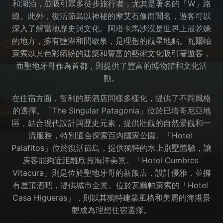
和湖泊，並吸引眾多徒步旅行者，尤其是著名的「W」路
線。此外，復活節島以神秘的摩艾石像而聞名，遊客可以
深入了解當地歷史與文化。阿塔卡馬沙漠是世界上最乾燥
的地方，擁有鹽湖和間歇泉，是理想的觀星地點。瓦爾帕
萊索以其色彩繽紛的建築和豐富的藝術文化吸引著遊客，
而聖地牙哥作為首都，則提供了豐富的博物館和文化活
動。
在住宿方面，智利的新酒店同樣多樣化，提供了不同風格
的選擇。「The Singular Patagonia」位於巴塔哥尼亞地
區，結合現代設計與歷史元素，提供壯觀的自然景觀和一
流服務，特別適合探索百內國家公園。「Hotel 
Palafitos」位於復活節島，提供獨特的水上別墅體驗，讓
房客能夠近距離欣賞海洋美景。「Hotel Cumbres 
Vitacura」則是位於聖地牙哥的新飯店，設計優雅，並擁
有屋頂酒吧，提供城市全景。位於瓦爾帕萊索的「Hotel 
Casa Higueras」，則以其獨特建築風格和美麗的海港景
觀成為理想住宿選擇。