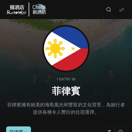
Check
酒
店
(By
Runhotel)
1 ENTRY IN
菲律賓
菲律賓擁有絕美的海島風光和豐富的文化背景，為旅行者
提供各種令人嚮往的住宿選擇。