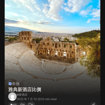
希臘
雅典新酒店比價
In
新酒店
2025 年 7 月 10 日
0 min read
42
0
0