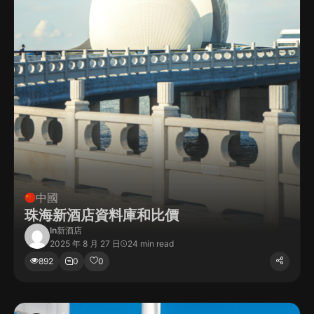
菲律賓
越南
韓國
馬爾代夫
中國
珠海新酒店資料庫和比價
In
新酒店
2025 年 8 月 27 日
24 min read
892
0
0