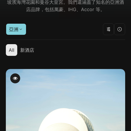
坡濱海灣花園和曼谷大皇宮。我們還涵蓋了知名的亞洲酒
店品牌，包括萬豪、IHG、Accor 等。
亞洲
All
新酒店
中國
印尼
台灣
新加坡
日本
泰國