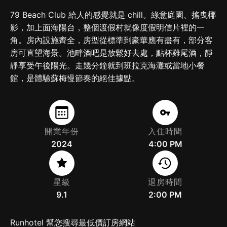
79 Beach Club 給人的感覺就是 chill。綠意庭園、搖曳椰
影，加上面海陽台，整個渡假村就像度假明信片裡的一
角。房內設施齊全，房型從標準到豪華應有盡有，部分客
房可直望海景。池畔酒吧是放鬆好去處，點杯雞尾酒，靜
靜享受午後陽光。走幾分鐘就到班拉克海灘或當地小餐
館，是體驗蘇梅慢節奏的絕佳據點。
開業年份
入住時間
2024
4:00 PM
星級
退房時間
9.1
2:00 PM
Runhotel 幫您搜尋最低價訂房網站