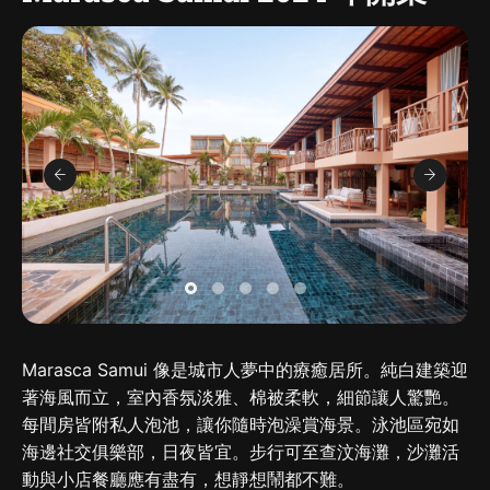
Marasca Samui 像是城市人夢中的療癒居所。純白建築迎
著海風而立，室內香氛淡雅、棉被柔軟，細節讓人驚艷。
每間房皆附私人泡池，讓你隨時泡澡賞海景。泳池區宛如
海邊社交俱樂部，日夜皆宜。步行可至查汶海灘，沙灘活
動與小店餐廳應有盡有，想靜想鬧都不難。