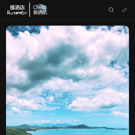
Check
酒
店
(By
Runhotel)