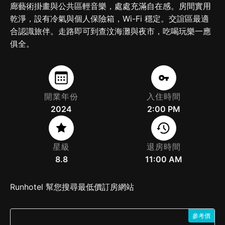
廊藝術掛畫與公共區輕音樂，處處充滿自在感。房間實用
乾淨，設有冷氣與個人保險箱，Wi-Fi 穩定。交誼區最適
合認識旅伴。走路即可到查汶海灘與夜市，吃喝玩樂一應
俱全。
開業年份
入住時間
2024
2:00 PM
星級
退房時間
8.8
11:00 AM
Runhotel 幫您搜尋最低價訂房網站
參考價