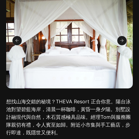
想找山海交錯的秘境？THEVA Resort 正合你意。陽台泳
池對望碧藍海岸，清晨一杯咖啡，黃昏一身夕陽。別墅設
計融現代與自然，木石質感極具品味。經理Tom與服務團
隊親切有禮，令人賓至如歸。附近小市集與手工藝店，步
行即達，既隱世又便利。