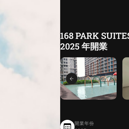
168 PARK SUIT
2025 年開業
開業年份