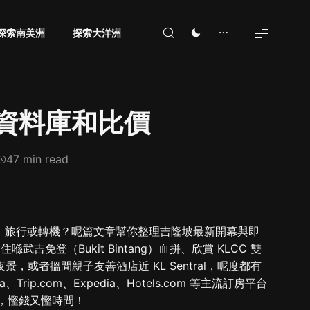
探索南美洲
探索大洋洲
資料庫和比價
47 min read
pur）旅行或轉機？呢篇文章幫你整理吉隆坡最新開幕與即
吉免登（Bukit Bintang）血拼、欣賞 KLCC 雙
ers）夜景，或者搵間親子友善酒店近 KL Sentral，呢度都有
rip.com、Expedia、Hotels.com 等主流訂房平台
錢，慳錢又慳時間！