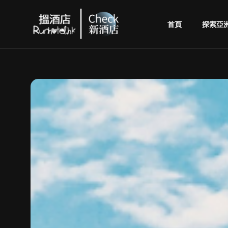
首頁
探索亞
Check
酒
店
(By
Runhotel)