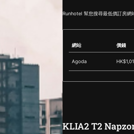
Runhotel 幫您搜尋最低價訂房網
網站
價錢
Agoda
HK$1,0
KLIA2 T2 Napz