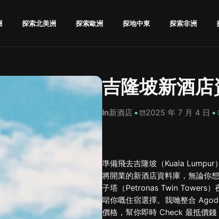
洲
探索北美洲
探索歐洲
探地中東
探索非洲
吉隆坡新酒店
In
新酒店
2025 年 7 月 4 日
準備飛去吉隆坡（Kuala Lum
將開業的新酒店資料庫，無論你想住喺武
子塔（Petronas Twin Tow
啱你嘅住宿選擇。我哋整合 Agoda、T
價格，幫你即時 Check 最抵價