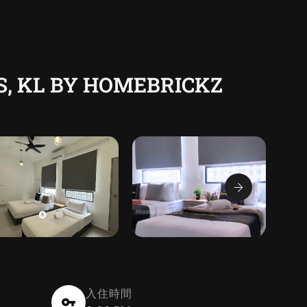
ES, KL BY HOMEBRICKZ
入住時間