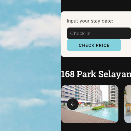
Input your stay date:
CHECK PRICE
168 Park Selay