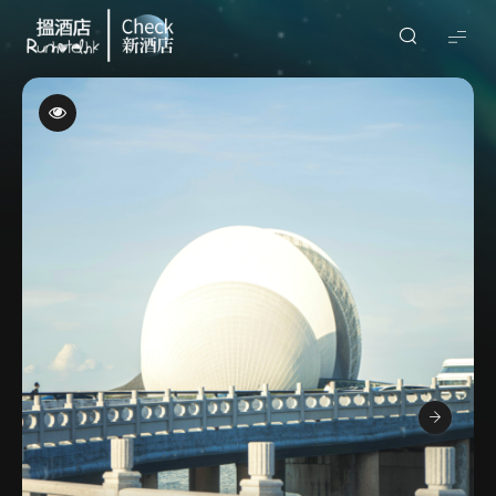
Check
酒
店
(By
Runhotel)