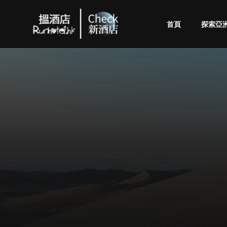
首頁
探索亞
Check
酒
店
(By
Runhotel)