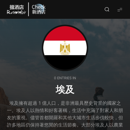
Check
酒
店
(By
Runhotel)
0 ENTRIES IN
埃及
埃及擁有超過 1 億人口，是非洲最具歷史背景的國家之
一。埃及人以熱情和好客著稱，生活中充滿了對家人和朋
友的重視。儘管首都開羅和其他大城市生活步伐較快，但
許多地區仍保持著悠閒的生活節奏。大部分埃及人以農業