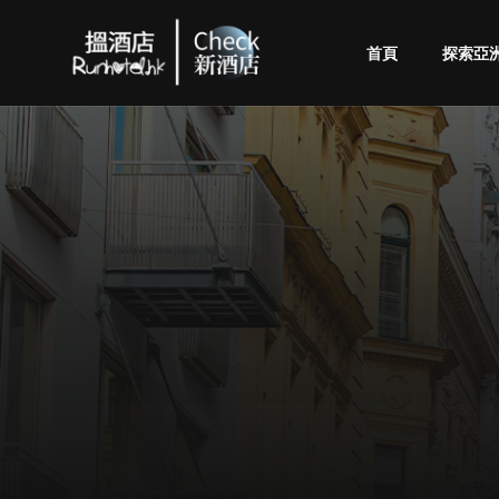
首頁
探索亞
Check
酒
店
(By
Runhotel)