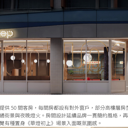
提供 50 間客房，每間房都設有對外窗戶，部分高樓層房
通街景與夜晚燈火。房間設計延續品牌一貫簡約風格，再
覺有種置身《華燈初上》場景入面嘅氛圍感。