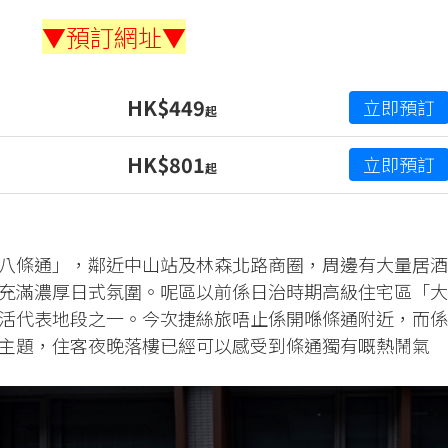
▼預訂網址▼
HK$449
立即預訂
起
HK$801
立即預訂
起
八條通」，鄰近中山站及林森北路商圈，周邊有大量居酒
充滿濃厚日式氛圍。呢區以前係日治時期高級住宅區「大
活代表地段之一。今次捷絲旅唔止係開喺條通附近，而係
主題，住客夜晚落樓已經可以感受到條通獨有嘅熱鬧氣