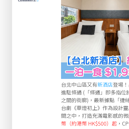
台北中山區又有
新酒店
登場！
進駐條通 (「條通」即多指
之間的街廓)，最新據點「捷絲旅
台劇《華燈初上》作為設計靈
間之中，打造充滿電影感的微
幣（約港幣 HK$500）起
，C