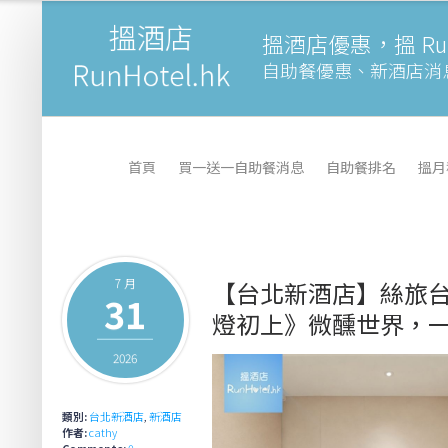
搵酒店優惠，搵 Runh
自助餐優惠、新酒店消
首頁
買一送一自助餐消息
自助餐排名
搵月
7 月
【台北新酒店】絲旅台北中
31
燈初上》微醺世界，一泊一
2026
類別:
台北新酒店
,
新酒店
作者:
cathy
Comments:
0