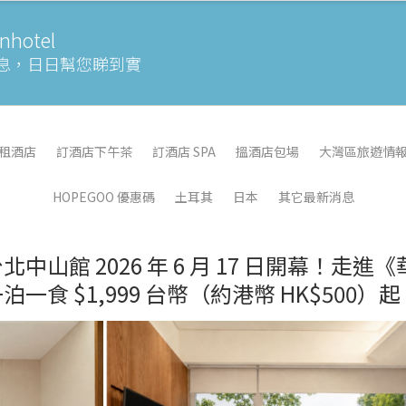
otel
息，
日日幫您睇到實
租酒店
訂酒店下午茶
訂酒店 SPA
搵酒店包場
大灣區旅遊情
HOPEGOO 優惠碼
土耳其
日本
其它最新消息
山館 2026 年 6 月 17 日開幕！走進《
食 $1,999 台幣（約港幣 HK$500）起