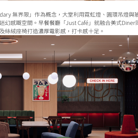
ndary 無界限」作為概念，大堂利用霓虹燈、圓環吊燈與
感嘅空間。早餐餐廳「Just Café」就融合美式Diner
及絲絨座椅打造濃厚電影感，打卡感十足。