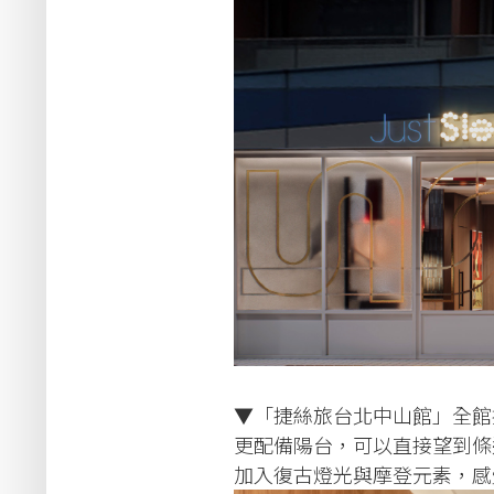
▼「捷絲旅台北中山館」全館
更配備陽台，可以直接望到條
加入復古燈光與摩登元素，感