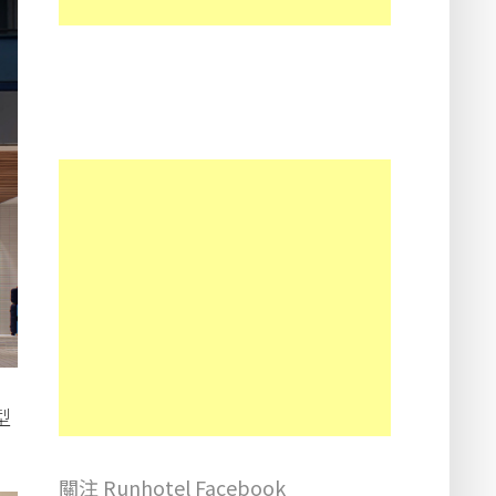
型
關注 Runhotel Facebook