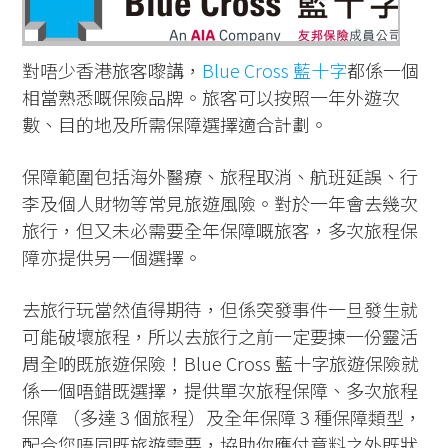
對唔少香港旅客嚟講，
Blue Cross 藍十字
都係一個
相當熟悉嘅保險品牌。旅客可以按照一年外遊次
數、目的地及所需保障選擇適合計劃。
保障範圍包括海外醫療、旅程取消、航班延誤、行
李及個人財物等常見旅遊風險。對於一年會去幾次
旅行，但又未必需要全年保障嘅旅客，多次旅程保
障亦提供另一個選擇。
去旅行玩當然值得期待，但係突發事件一旦發生就
可能破壞旅程，所以去旅行之前一定要揀一份靈活
周全啲既旅遊保險！
Blue Cross 藍十字旅遊保險
就
係一個唔錯既選擇，提供單次旅程保障、多次旅程
保障 （多達 3 個旅程）及全年保障 3 種保障類型，
配合您唔同既旅遊需要，協助你應付意料之外既狀