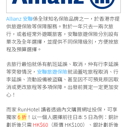
Allianz 安聯
係全球知名保險品牌之一，於香港亦提
供旅遊保險等保障服務。對於一年只去一兩次旅
行，或者經常外遊嘅旅客，安聯旅遊保險分別設有
單次及全年選擇，並提供不同保障級別，方便按旅
程及預算選擇。
去旅行最怕就係有航班延誤、取消，仲有行李延誤
等突發情況，
安聯旅遊保險
就涵蓋咗旅程取消、行
李延誤、流動設備被盜竊、甚至因不可預見原因取
消或更改旅程等多項保障。出發前買定一定更加安
心！
而家 RunHotel 讀者透過內文購買網址投保，可享
獨家
6 折
！以一個人選擇前往日本 5 日為例：銅計
劃折後只需
HK$60
（原價 HK$100）、銀計劃折後