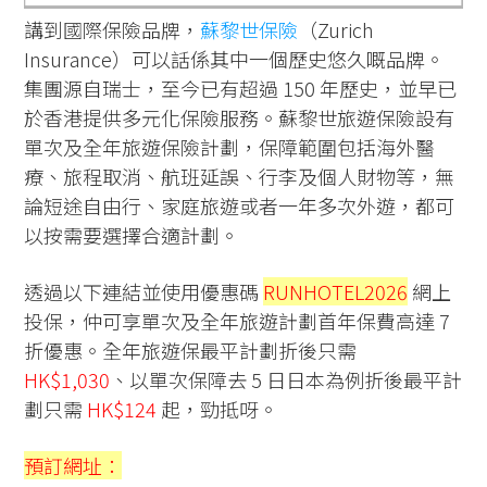
講到國際保險品牌，
蘇黎世保險
（Zurich
Insurance）可以話係其中一個歷史悠久嘅品牌。
集團源自瑞士，至今已有超過 150 年歷史，並早已
於香港提供多元化保險服務。蘇黎世旅遊保險設有
單次及全年旅遊保險計劃，保障範圍包括海外醫
療、旅程取消、航班延誤、行李及個人財物等，無
論短途自由行、家庭旅遊或者一年多次外遊，都可
以按需要選擇合適計劃。
透過以下連結並使用優惠碼
RUNHOTEL2026
網上
投保，仲可享單次及全年旅遊計劃首年保費高達 7
折優惠。全年旅遊保最平計劃折後只需
HK$1,030
、以單次保障去 5 日日本為例折後最平計
劃只需
HK$124
起，勁抵呀。
預訂網址：