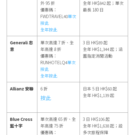
外 95 折
全年 HK$842 起；單次
優惠碼：
最長 180 日
FWDTRAVEL40
單次
按此
全年按此
Generali 忠
單次高達 7 折、全
3 日 HK$89 起
意
年高達 8 折
全年 HK$1,344 起；涵
優惠碼：
蓋指定消閒活動
RUNHOTELQ4
單次
按此
全年按此
Allianz 安聯
6 折
日本 5 日 HK$60 起
全年 HK$1,139 起
按此
Blue Cross
單次高達 65 折、全
3 日 HK$106 起
藍十字
年高達 75 折
全年 HK$1,638 起；設
優惠碼：
多次旅程保障