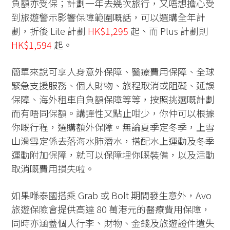
負額亦受保；計劃一年去幾次旅行，又唔想擔心受
到旅遊警示影響保障範圍嘅話，可以選購全年計
劃，折後 Lite 計劃
HK$1,295
起、而 Plus 計劃則
HK$1,594
起。
簡單來說可享人身意外保障、醫療費用保障、全球
緊急支援服務、個人財物、旅程取消或阻礙、延誤
保障、海外租車自負額保障等等，按照挑選嘅計劃
而有唔同保額。講彈性又點止咁少，你仲可以根據
你嘅行程，選購額外保障。無論夏季定冬季，上雪
山滑雪定係去落海水肺潛水，搭配水上運動及冬季
運動附加保障，就可以保障埋你嘅裝備，以及活動
取消嘅費用損失啦。
如果喺泰國搭乘 Grab 或 Bolt 期間發生意外，Avo
旅遊保險會提供高達 80 萬港元的醫療費用保障，
同時亦涵蓋個人行李、財物、金錢及旅遊證件遺失