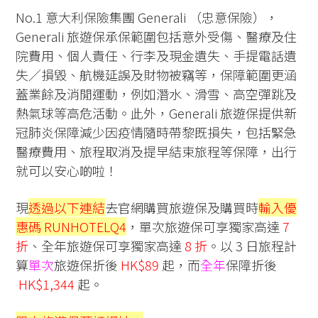
No.1 意大利保險集團 Generali （忠意保險），
Generali 旅遊保
承保範圍包括意外受傷、醫療及住
院費用、個人責任、行李及現金遺失、手提電話遺
失／損毀、航機延誤及財物被竊等，保障範圍更涵
蓋業餘及消閒運動，例如潛水、滑雪、高空彈跳及
熱氣球等高危活動。此外，
Generali 旅遊保
提供新
冠肺炎保障減少因疫情隨時帶黎既損失，包括緊急
醫療費用、旅程取消及提早結束旅程等保障，出行
就可以安心啲啦！
現
透過以下連結
去官網購買旅遊保及購買時
輸入優
惠碼 RUNHOTELQ4
，單次旅遊保可享獨家高達
7
折
、全年旅遊保可享獨家高達
8 折
。以 3 日旅程計
算
單次
旅遊保折後
HK$89
起，而
全年
保障折後
HK$1,344
起。