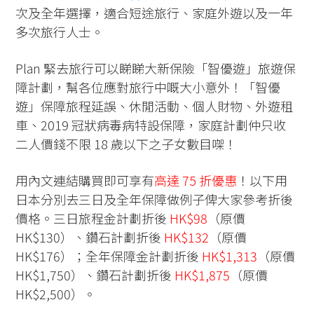
次及全年選擇，適合短途旅行、家庭外遊以及一年
多次旅行人士。
Plan 緊去旅行可以睇睇大新保險「智優遊」旅遊保
障計劃，幫各位應對旅行中嘅大小意外！「智優
遊」保障旅程延誤、休閒活動、個人財物、外遊租
車、2019 冠狀病毒病特設保障，家庭計劃仲只收
二人價錢不限 18 歲以下之子女數目㗎！
用內文連結購買即可享有
高達 75 折優惠
！以下用
日本分別去三日及全年保障做例子俾大家參考折後
價格。三日旅程金計劃折後
HK$98
（原價
HK$130）、鑽石計劃折後
HK$132
（原價
HK$176）；全年保障金計劃折後
HK$1,313
（原價
HK$1,750）、鑽石計劃折後
HK$1,875
（原價
HK$2,500）。