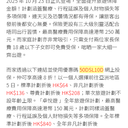
2025 年 10 月 23 日正式登場，全面提升旅遊保障
金額！計劃涵蓋醫療、行程延誤及個人財物損失等
多項保障，連天災及恐襲情況都有得保，讓旅客出
發前後都安心無憂。保險更設有三大級別靈活配合
唔同出行習慣，最高醫療費用保障高達港幣 250 萬
元。而家庭計劃亦非常吸引，只需支付兩位家長保
費 18 歲以下子女即可免費受保，啱晒一家大細一
齊出遊。
而家透過以下連結並使用優惠碼
50DSL10D
網上投
保，仲可享高達 8 折！以一個人選擇前往亞洲地區
5 日，標準計劃折後
HK$64
、非凡計劃折後
HK$136
、尊貴計劃折後
HK$208
；單次旅遊計劃不
設年齡上限。「卓悅遊 」全年旅遊保計劃，最高醫
療費用保障高達港幣 150 萬元，計劃同樣涵蓋醫
療、行程延誤及個人財物損失等多項保障。全年標
準計劃折後
HK$840
、全年非凡計劃折後