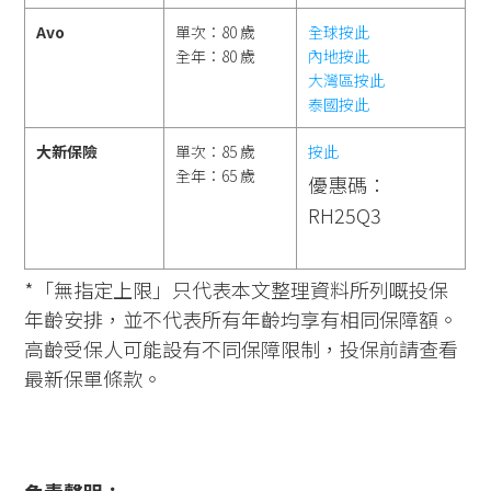
Avo
單次：80 歲
全球按此
全年：80 歲
內地按此
大灣區按此
泰國按此
大新保險
單次：85 歲
按此
全年：65 歲
優惠碼：
RH25Q3
*「無指定上限」只代表本文整理資料所列嘅投保
年齡安排，並不代表所有年齡均享有相同保障額。
高齡受保人可能設有不同保障限制，投保前請查看
最新保單條款。