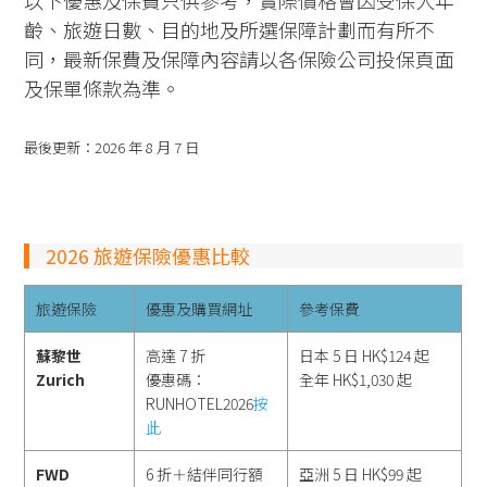
以下優惠及保費只供參考，實際價格會因受保人年
齡、旅遊日數、目的地及所選保障計劃而有所不
同，最新保費及保障內容請以各保險公司投保頁面
及保單條款為準。
最後更新：2026 年 8 月 7 日
2026 旅遊保險優惠比較
旅遊保險
優惠及購買網址
參考保費
蘇黎世
高達 7 折
日本 5 日 HK$124 起
Zurich
優惠碼：
全年 HK$1,030 起
RUNHOTEL2026
按
此
FWD
6 折＋結伴同行額
亞洲 5 日 HK$99 起