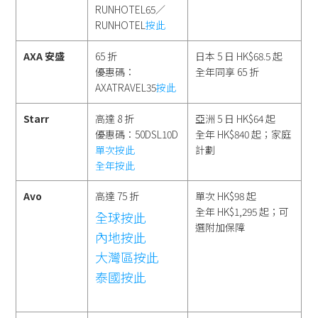
RUNHOTEL65／
RUNHOTEL
按此
AXA 安盛
65 折
日本 5 日 HK$68.5 起
優惠碼：
全年同享 65 折
AXATRAVEL35
按此
Starr
高達 8 折
亞洲 5 日 HK$64 起
優惠碼：50DSL10D
全年 HK$840 起；家庭
單次按此
計劃
全年按此
Avo
高達 75 折
單次 HK$98 起
全年 HK$1,295 起；可
全球按此
選附加保障
內地按此
大灣區按此
泰國按此