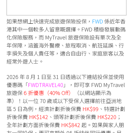
如果想網上快速完成旅遊保險投保，
FWD
係近年香
港其中一個較多人留意嘅選擇。FWD 積極發展數碼
化保險服務，而 MyTravel 旅遊保險設有單次及全
年保障，涵蓋海外醫療、旅程取消、航班延誤、行
李損失及個人責任等，適合自由行、家庭旅客以及
經常外遊人士。
2026 年 8 月 1 日至 31 日透過以下連結投保並使用
優惠碼「
FWDTRAVEL40
」，即可享 FWD MyTravel
旅遊保
6 折優惠（40% Off）
（以網站顯示為
準）！以一位 70 歲或以下受保人選擇前往亞洲地
區 5 日為例，經濟計劃折後保費
HK$99
、特選計劃
折後保費
HK$142
、頭等計劃折後保費
HK$220
；
全年計劃方面折後保費
HK$842
起。如果與家人朋
友一同投保，更可享額外 95 折結伴同行優惠。另