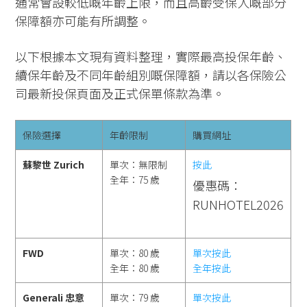
通常會設較低嘅年齡上限，而且高齡受保人嘅部分
保障額亦可能有所調整。
以下根據本文現有資料整理，實際最高投保年齡、
續保年齡及不同年齡組別嘅保障額，請以各保險公
司最新投保頁面及正式保單條款為準。
保險選擇
年齡限制
購買網址
蘇黎世 Zurich
單次：無限制
按此
全年：75 歲
優惠碼：
RUNHOTEL2026
FWD
單次：80 歲
單次按此
全年：80 歲
全年按此
Generali 忠意
單次：79 歲
單次按此