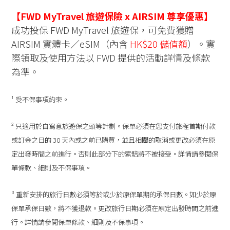
【FWD MyTravel 旅遊保險 x AIRSIM 尊享優惠】
成功投保 FWD MyTravel 旅遊保，可免費獲贈
AIRSIM 實體卡／eSIM（內含
HK$20 儲值額
）。實
際領取及使用方法以 FWD 提供的活動詳情及條款
為準。
¹ 受不保事項約束。
² 只適用於自寫意旅遊保之頭等計劃。保單必須在您支付旅程首期付款
或訂金之日的 30 天內或之前已購買，並且相關的取消或更改必須在原
定出發時間之前進行。否則此部分下的索賠將不被接受。詳情請參閱保
單條款、細則及不保事項。
³ 重新安排的旅行日數必須等於或少於原保單期的承保日數。如少於原
保單承保日數，將不獲退款。更改旅行日期必須在原定出發時間之前進
行。詳情請參閱保單條款、細則及不保事項。