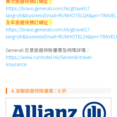
單次旅遊保預訂網址：
https://bravo.generali.com.hk/gtravel1?
lang=zh&businessEmail=RUNHOTELQ4&pn=TRAVEL
全年旅遊保預訂網址：
https://bravo.generali.com.hk/gtravel1?
lang=zh&businessEmail=RUNHOTEL24&pn=TRAVEL
Generali 忠意旅遊保險優惠及保障詳情：
https://www.runhotel.hk/Generali-travel-
insurance
4. 安聯旅遊保險優惠：6 折