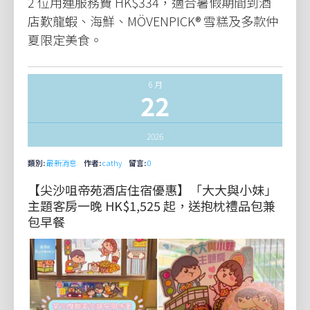
2 位用連服務費 HK$334，適合暑假期間到酒
店歎龍蝦、海鮮、MÖVENPICK® 雪糕及多款仲
夏限定美食。
6 月
22
2026
類別:
最新消息
作者:
cathy
留言:
0
【尖沙咀帝苑酒店住宿優惠】「大大與小妹」
主題客房一晚 HK$1,525 起，送抱枕禮品包兼
包早餐