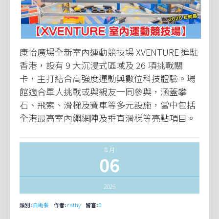
康怡廣場全新室內運動競技場 XVENTURE 進駐
香港，設有 9 大沉浸式區域及 26 項挑戰關
卡，主打結合高強度運動與數位科技體驗。場
館適合單人挑戰或與親友一同參與，涵蓋攀
石、飛索、滑梯及賽車等多元設施，當中包括
全港最高室內繩網陣及垂直滑梯等亮點項目。
8 月
06
2026
類別:
自助餐
作者:
cathy
留言:
0