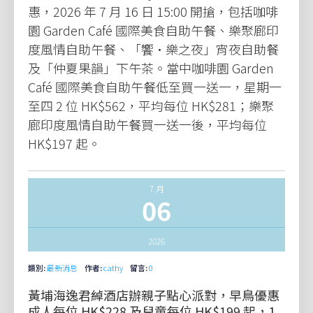
惠，2026 年 7 月 16 日 15:00 開搶，包括咖啡
園 Garden Café 國際美食自助午餐、樂聚廊印
度風情自助午餐、「饗•樂之夜」宵夜自助餐
及「仲夏果韻」下午茶。當中咖啡園 Garden
Café 國際美食自助午餐低至買一送一，星期一
至四 2 位 HK$562，平均每位 HK$281；樂聚
廊印度風情自助午餐買一送一後，平均每位
HK$197 起。
7 月
06
2026
類別:
最新消息
作者:
cathy
留言:
0
黃埔海逸君綽酒店辦親子點心派對，早鳥優惠
成人每位 HK$228 及兒童每位 HK$199 起，1