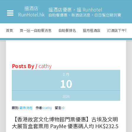
搵酒店優惠，搵 Runhotel
自助餐優惠、新酒店消息，
日日幫您睇到實
首頁
買一送一自助餐消息
自助餐排名
搵月租酒店
訂酒店下午茶
Posts By /
cathy
8 月
10
2026
類別:
最新消息
作者:
cathy
留言:
0
【香港故宮文化博物館門票優惠】古埃及文明
大展盲盒套票用 PayMe 優惠碼人均 HK$232.5