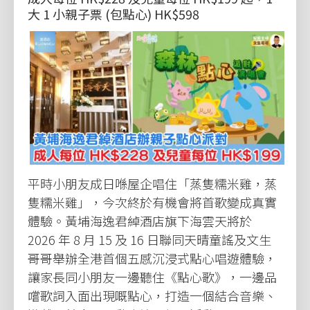
大 1 小親子票 (包點心) HK$598
平時小朋友成日喺屋企唱住「蒸隻糯米雞，蒸
隻糯米雞」，今次終於有機會將首歌變成真實
體驗。黃埔海逸君綽酒店旗下海雲天將於
2026 年 8 月 15 及 16 日聯同天晴童謠及文生
哥哥舉辦全港首個五感沉浸式點心唱遊體驗，
讓家長同小朋友一邊聽住《點心歌》，一邊品
嚐歌詞入面出現嘅點心，打造一個結合音樂、