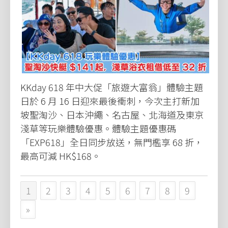
KKday 618 年中大促「旅遊大富翁」體驗主題
日於 6 月 16 日迎來最後衝刺，今次主打新加
坡聖淘沙、日本沖繩、名古屋、北海道及東京
淺草等玩樂體驗優惠。體驗主題優惠碼
「EXP618」全日同步放送，無門檻享 68 折，
最高可減 HK$168。
1
2
3
4
5
6
7
8
9
»