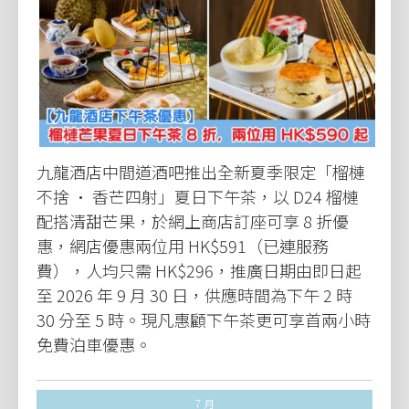
九龍酒店中間道酒吧推出全新夏季限定「榴槤
不捨 • 香芒四射」夏日下午茶，以 D24 榴槤
配搭清甜芒果，於網上商店訂座可享 8 折優
惠，網店優惠兩位用 HK$591（已連服務
費），人均只需 HK$296，推廣日期由即日起
至 2026 年 9 月 30 日，供應時間為下午 2 時
30 分至 5 時。現凡惠顧下午茶更可享首兩小時
免費泊車優惠。
7 月