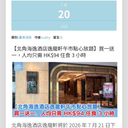
7 月
20
2026
類別:
最新消息
作者:
cathy
留言:
0
【北角海逸酒店逸龍軒午市點心放題】買一送
一，人均只需 HK$94 任食 3 小時
北角海逸酒店逸龍軒將於 2026 年 7 月 21 日下