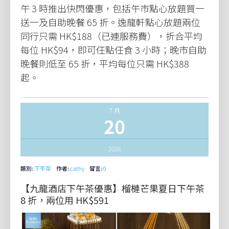
午 3 時推出快閃優惠，包括午市點心放題買一
送一及自助晚餐 65 折。逸龍軒點心放題兩位
同行只需 HK$188（已連服務費），折合平均
每位 HK$94，即可任點任食 3 小時；晚市自助
晚餐則低至 65 折，平均每位只需 HK$388
起。
7 月
20
2026
類別:
下午茶
作者:
cathy
留言:
0
【九龍酒店下午茶優惠】榴槤芒果夏日下午茶
8 折，兩位用 HK$591