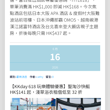
單筆消費滿 HK$1,000 即減 HK$168。今次焦
點酒店包括日本大阪 APA 酒店 & 度假村大阪難
波站前塔樓、日本沖繩那霸 OMO5、越南峴港
漢江諾富特酒店及台北喜來登大飯店親子主題
房，折後每晚只需 HK$437 起。
6 月
16
2026
類別:
最新消息
作者:
cathy
留言:
0
【KKday 618 玩樂體驗優惠】聖淘沙快艇
HK$141 起，淺草浴衣租借低至 32 折