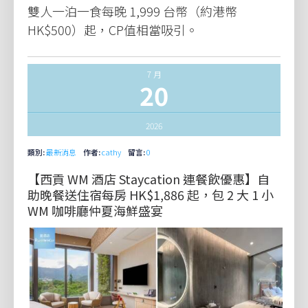
雙人一泊一食每晚 1,999 台幣（約港幣
HK$500）起，CP值相當吸引。
7 月
20
2026
類別:
最新消息
作者:
cathy
留言:
0
【西貢 WM 酒店 Staycation 連餐飲優惠】自
助晚餐送住宿每房 HK$1,886 起，包 2 大 1 小
WM 咖啡廳仲夏海鮮盛宴