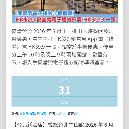
麥當勞於 2026 年 8 月 1 日推出限時餐飲及玩
樂優惠，當中主打 HK$20 麥當勞 App 電子禮
券只需 HK$9.9 一張，相當於半價優惠。優惠
分上午 10 時及晚上 9 時兩場開搶，數量有
限，想入手麥當勞電子禮券記得準時留意。
7 月
31
2026
類別:
台北新酒店
,
新酒店
作者:
cathy
留言:
0
【台北新酒店】絲旅台北中山館 2026 年 6 月