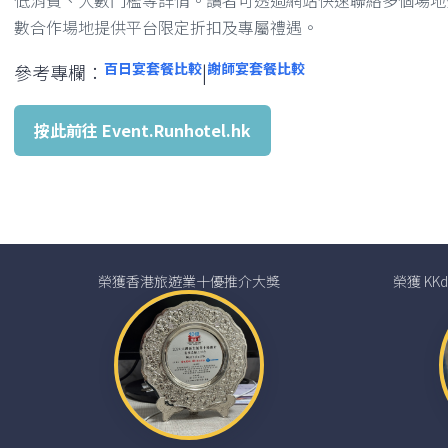
低消費、人數門檻等詳情。讀者可透過網站快速聯絡多個場地
數合作場地提供平台限定折扣及專屬禮遇。
百日宴套餐比較
謝師宴套餐比較
參考專欄：
|
按此前往 Event.Runhotel.hk
榮獲香港旅遊業十優推介大獎
榮獲 K