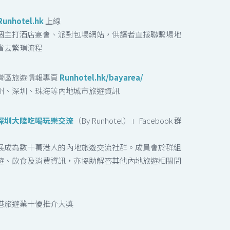
Runhotel.hk
上線
個主打酒店宴會、派對包場網站，供讀者直接聯繫場地
省去繁瑣流程
灣區旅遊情報專頁
Runhotel.hk/bayarea/
州、深圳、珠海等內地城市旅遊資訊
深圳大陸吃喝玩樂交流
（By Runhotel）」Facebook 群
展成為數十萬港人的內地旅遊交流社群。成員會於群組
遊、飲食及消費資訊，亦協助解答其他內地旅遊相關問
港旅遊業十優推介大獎