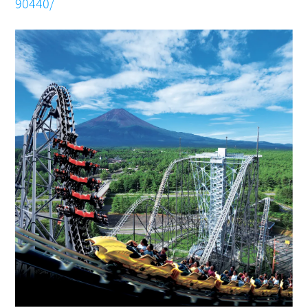
90440/