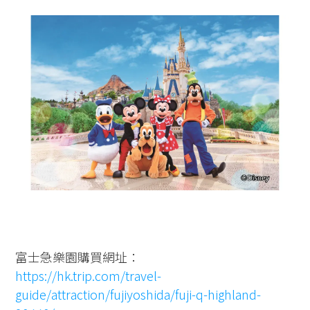
富士急樂園購買網址：
https://hk.trip.com/travel-
guide/attraction/fujiyoshida/fuji-q-highland-