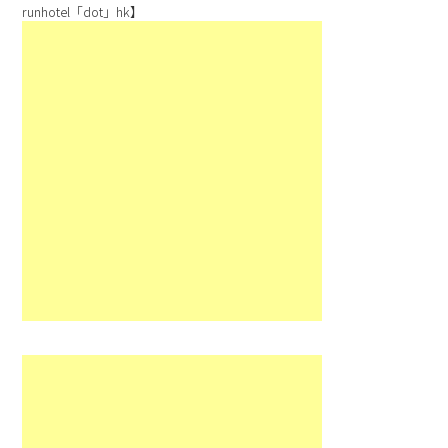
runhotel「dot」hk】