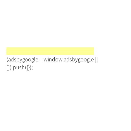
(adsbygoogle = window.adsbygoogle ||
[]).push({});