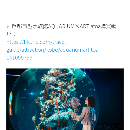
神戶都市型水族館AQUARIUM×ART átoa購買網
址：
https://hk.trip.com/travel-
guide/attraction/kobe/aquariumart-toa-
141095799