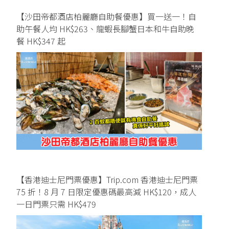
【沙田帝都酒店柏麗廳自助餐優惠】買一送一！自
助午餐人均 HK$263、龍蝦長腳蟹日本和牛自助晚
餐 HK$347 起
【香港迪士尼門票優惠】Trip.com 香港迪士尼門票
75 折！8 月 7 日限定優惠碼最高減 HK$120，成人
一日門票只需 HK$479