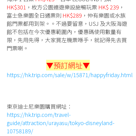
HK$301
，枚方公園連遊樂設施暢玩票
HK$ 239
，
富士急樂園全日通票則
HK$289
，
仲有樂園或水族
館門票都用到架。
。不過要留意，USJ 及大阪海遊
館不包括在今次優惠範圍內，優惠碼使用數量有
限，先用先得，大家買左機票喺手，就記得先去買
門票喇。
▼預訂網址▼
https://hk.trip.com/sale/w/15871/happyfriday.html
東京迪士尼樂園購買網址：
https://hk.trip.com/travel-
guide/attraction/urayasu/tokyo-disneyland-
10758189/