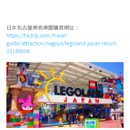
日本名古屋樂高樂園購買網址：
https://hk.trip.com/travel-
guide/attraction/nagoya/legoland-japan-resort-
33188608