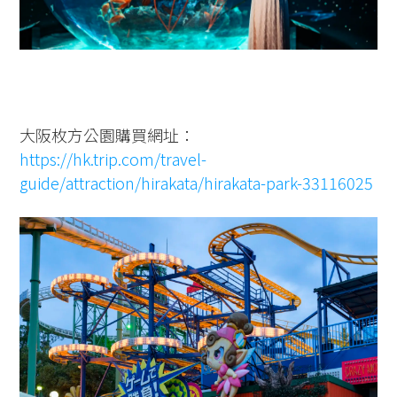
大阪枚方公園購買網址：
https://hk.trip.com/travel-
guide/attraction/hirakata/hirakata-park-33116025