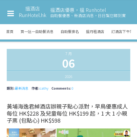
搵酒店優惠，搵 Runhotel
自助餐優惠、新酒店消息，
日日幫您睇到實
首頁
買一送一自助餐消息
自助餐排名
搵月租酒店
訂酒店下午茶
7 月
06
2026
類別:
最新消息
作者:
cathy
Comments:
0
黃埔海逸君綽酒店辦親子點心派對，早鳥優惠成人
每位 HK$228 及兒童每位 HK$199 起，1 大 1 小親
子票 (包點心) HK$598