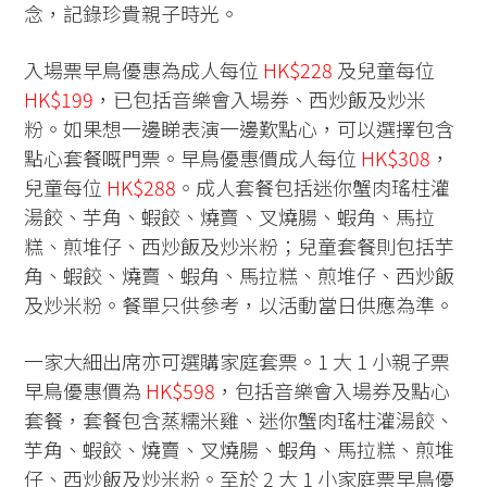
念，記錄珍貴親子時光。
入場票早鳥優惠為成人每位
HK$228
及兒童每位
HK$199
，已包括音樂會入場券、西炒飯及炒米
粉。如果想一邊睇表演一邊歎點心，可以選擇包含
點心套餐嘅門票。早鳥優惠價成人每位
HK$308
，
兒童每位
HK$288
。成人套餐包括迷你蟹肉瑤柱灌
湯餃、芋角、蝦餃、燒賣、叉燒腸、蝦角、馬拉
糕、煎堆仔、西炒飯及炒米粉；兒童套餐則包括芋
角、蝦餃、燒賣、蝦角、馬拉糕、煎堆仔、西炒飯
及炒米粉。餐單只供參考，以活動當日供應為準。
一家大細出席亦可選購家庭套票。1 大 1 小親子票
早鳥優惠價為
HK$598
，包括音樂會入場券及點心
套餐，套餐包含蒸糯米雞、迷你蟹肉瑤柱灌湯餃、
芋角、蝦餃、燒賣、叉燒腸、蝦角、馬拉糕、煎堆
仔、西炒飯及炒米粉。至於 2 大 1 小家庭票早鳥優