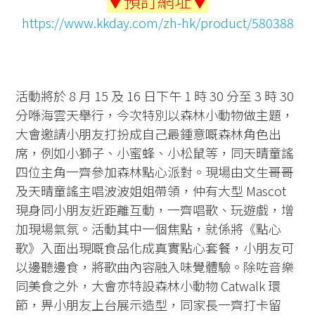
▼預訂網址▼
https://www.kkday.com/zh-hk/product/580388
活動將於 8 月 15 及 16 日下午 1 時 30 分至 3 時 30
分喺海雲天舉行，今次特別以森林小動物做主題，
大會邀請小朋友打扮成自己最鍾意嘅森林角色出
席，例如小獅子、小蜜蜂、小松鼠等，同天晴童謠
四位主角一齊參加森林點心派對。現場由文生哥哥
及天晴童謠主唱波波姐姐帶領，仲有大型 Mascot
現身同小朋友近距離互動，一齊唱歌、玩遊戲，增
加現場氣氛。活動其中一個焦點，就係將《點心
歌》入面出現嘅食品化成真實點心套餐，小朋友可
以邊聽邊食，將歌曲內容融入味覺體驗。除咗音樂
同美食之外，大會亦特設森林小動物 Catwalk 環
節，畀小朋友上台展示造型，同家長一齊打卡留