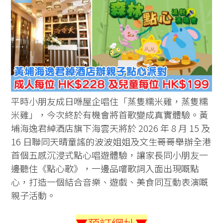
平時小朋友成日喺屋企唱住「蒸隻糯米雞，蒸隻糯
米雞」，今次終於有機會將首歌變成真實體驗。黃
埔海逸君綽酒店旗下海雲天將於 2026 年 8 月 15 及
16 日聯同天晴童謠的波波姐姐及文生哥哥舉辦全港
首個五感沉浸式點心唱遊體驗，讓家長同小朋友一
邊聽住《點心歌》，一邊品嚐歌詞入面出現嘅點
心，打造一個結合音樂、遊戲、美食同互動表演嘅
親子活動。