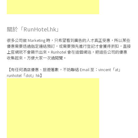
關於「RunHotel.hk」
很多公司做 Marketing 時，只希望看到廣告的人才真正受惠，所以某些
優惠需要透過指定連結預訂，或需要預先進行登記才會獲得折扣，直接
上官網就不會顯示出來。Runhotel 會在這個網站，把這些公司的優惠
收集起來，方便大家一次過閱覽。
【有任何酒店優惠、旅遊著數，不妨聯絡 Email 至：vincent「at」
runhotel「dot」hk】