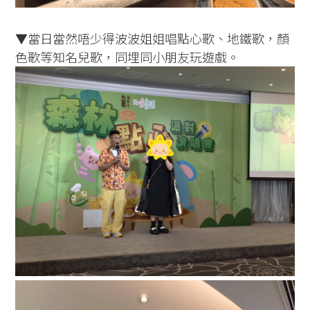
▼當日當然唔少得波波姐姐唱點心歌、地鐵歌，顏
色歌等知名兒歌，同埋同小朋友玩遊戲。