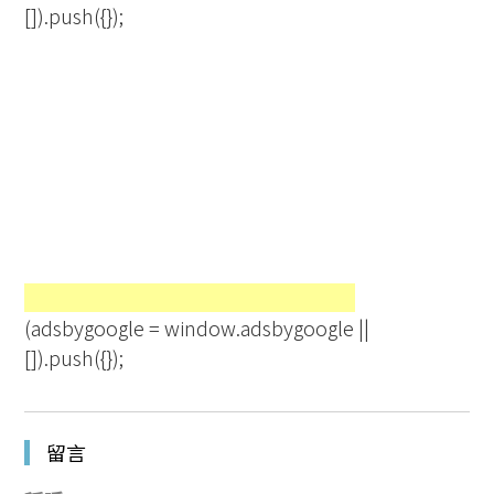
[]).push({});
(adsbygoogle = window.adsbygoogle ||
[]).push({});
留言