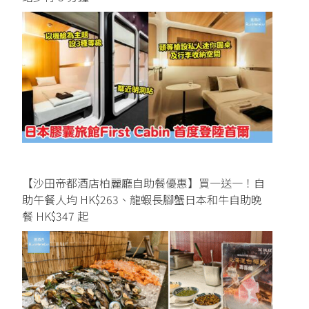
【沙田帝都酒店柏麗廳自助餐優惠】買一送一！自
助午餐人均 HK$263、龍蝦長腳蟹日本和牛自助晚
餐 HK$347 起