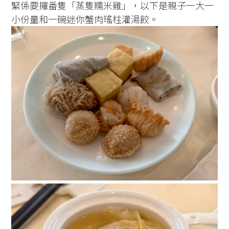
緊係要攞番隻「蒸隻糯米雞」，以下是親子一大一
小份量和一碗迷你蟹肉瑤柱灌湯餃。