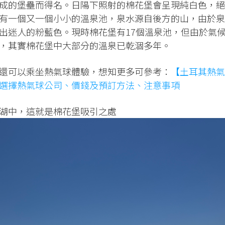
成的堡壘而得名。日陽下照射的棉花堡會呈現純白色，絕
有一個又一個小小的溫泉池，泉水源自後方的山，由於泉
出迷人的粉藍色。現時棉花堡有17個溫泉池，但由於氣
，其實棉花堡中大部分的溫泉已乾涸多年。
還可以乘坐熱氣球體驗，想知更多可參考：
【土耳其熱氣
選擇熱氣球公司、價錢及預訂方法、注意事項
湖中，這就是棉花堡吸引之處