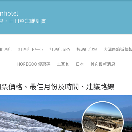
otel
息，
日日幫您睇到實
租酒店
訂酒店下午茶
訂酒店 SPA
搵酒店包場
大灣區旅遊情
HOPEGOO 優惠碼
土耳其
日本
其它最新消息
門票價格、最佳月份及時間、建議路線