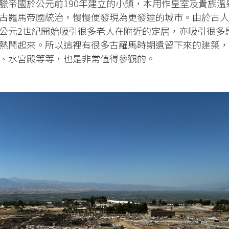
臘帝國於公元前190年建立的小鎮，本用作皇室及貴族溫
古羅馬帝國統治，慢慢便發現為更發達的城市。由於古人
公元2世紀開始吸引很多老人在附近的定居，亦吸引很多
熱鬧起來。所以這裡有很多古羅馬時期遺留下來的建築，
、水宮殿等等，也是非常值得參觀的。