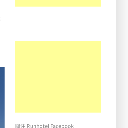
候
關注 Runhotel Facebook