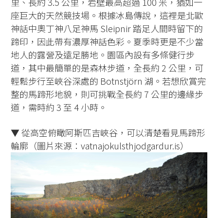
里、長約 3.5 公里，岩壁最高超過 100 米，猶如一
座巨大的天然競技場。根據冰島傳說，這裡是北歐
神話中奧丁神八足神馬 Sleipnir 踏足人間時留下的
蹄印，因此帶有濃厚神話色彩。夏季時更是不少當
地人的露營及遠足勝地。園區內設有多條健行步
道，其中最簡單的是森林步道，全長約 2 公里，可
輕鬆步行至峽谷深處的 Botnstjörn 湖。若想欣賞完
整的馬蹄形地貌，則可挑戰全長約 7 公里的邊緣步
道，需時約 3 至 4 小時。
▼ 從高空俯瞰阿斯匹吉峽谷，可以清楚看見馬蹄形
輪廓（圖片來源：vatnajokulsthjodgardur.is）