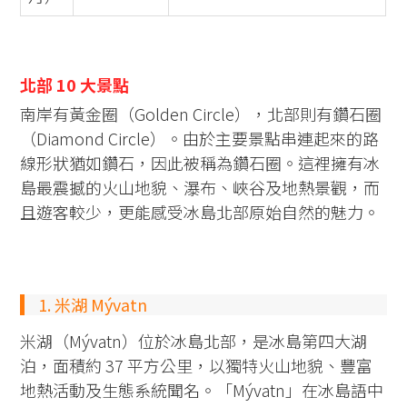
北部 10 大景點
南岸有黃金圈（Golden Circle），北部則有鑽石圈
（Diamond Circle）。由於主要景點串連起來的路
線形狀猶如鑽石，因此被稱為鑽石圈。這裡擁有冰
島最震撼的火山地貌、瀑布、峽谷及地熱景觀，而
且遊客較少，更能感受冰島北部原始自然的魅力。
1. 米湖 Mývatn
米湖（Mývatn）位於冰島北部，是冰島第四大湖
泊，面積約 37 平方公里，以獨特火山地貌、豐富
地熱活動及生態系統聞名。「Mývatn」在冰島語中