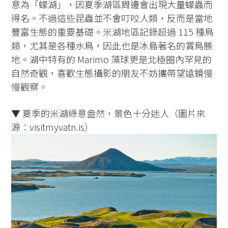
意為「蠓湖」，因夏季湖區周邊會出現大量蠓蟲而
得名。不過這些昆蟲並不會叮咬人類，反而是當地
豐富生態的重要基礎。米湖地區記錄超過 115 種鳥
類，尤其是各種水鳥，因此也是冰島著名的賞鳥勝
地。湖中特有的 Marimo 藻球更是北極圈內罕見的
自然奇觀，喜歡生態攝影的朋友不妨攜帶望遠鏡慢
慢觀察。
▼ 夏季的米湖綠意盎然，景色十分迷人（圖片來
源：visitmyvatn.is）