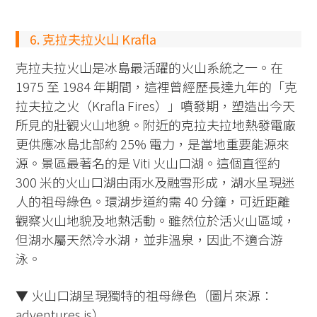
6. 克拉夫拉火山 Krafla
克拉夫拉火山是冰島最活躍的火山系統之一。在
1975 至 1984 年期間，這裡曾經歷長達九年的「克
拉夫拉之火（Krafla Fires）」噴發期，塑造出今天
所見的壯觀火山地貌。附近的克拉夫拉地熱發電廠
更供應冰島北部約 25% 電力，是當地重要能源來
源。景區最著名的是 Viti 火山口湖。這個直徑約
300 米的火山口湖由雨水及融雪形成，湖水呈現迷
人的祖母綠色。環湖步道約需 40 分鐘，可近距離
觀察火山地貌及地熱活動。雖然位於活火山區域，
但湖水屬天然冷水湖，並非溫泉，因此不適合游
泳。
▼ 火山口湖呈現獨特的祖母綠色（圖片來源：
adventures.is）