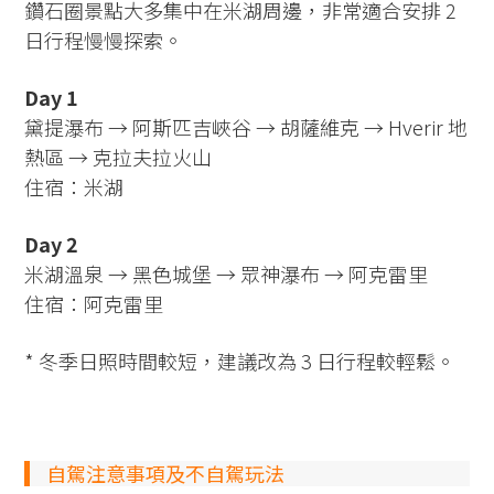
鑽石圈景點大多集中在米湖周邊，非常適合安排 2
日行程慢慢探索。
Day 1
黛提瀑布 → 阿斯匹吉峽谷 → 胡薩維克 → Hverir 地
熱區 → 克拉夫拉火山
住宿：米湖
Day 2
米湖溫泉 → 黑色城堡 → 眾神瀑布 → 阿克雷里
住宿：阿克雷里
* 冬季日照時間較短，建議改為 3 日行程較輕鬆。
自駕注意事項及不自駕玩法