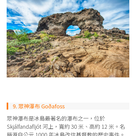
9. 眾神瀑布 Goðafoss
眾神瀑布是冰島最著名的瀑布之一，位於
Skjálfandafljót 河上，寬約 30 米、高約 12 米。名
稱源自公元 1000 年冰島改信基督教的歷史事件。