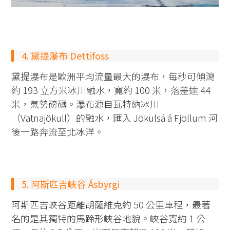
4. 黛提瀑布 Dettifoss
黛提瀑布是歐洲平均流量最大的瀑布，每秒可傾瀉
約 193 立方米冰川融水，寬約 100 米，落差達 44
米，氣勢磅礴。瀑布源自瓦特納冰川
（Vatnajökull）的融水，匯入 Jökulsá á Fjöllum 河
後一路奔流至北冰洋。
5. 阿斯匹吉峽谷 Ásbyrgi
阿斯匹吉峽谷距離胡薩維克約 50 公里車程，最著
名的是其獨特的馬蹄形峽谷地貌。峽谷寬約 1 公