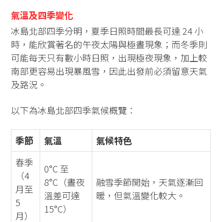
氣溫及四季變化
冰島北部四季分明，夏季日照時間最長可達 24 小
時，能欣賞著名的午夜太陽與極晝現象；而冬季則
可能每天只有數小時日照，出現極夜現象，加上較
南部更容易出現暴風雪，因此出發前必須留意天氣
及路況。
以下為冰島北部四季氣候概覽：
季節
氣溫
氣候特色
春季
0°C 至
（4
8°C（晝夜
融雪季節開始，天氣逐漸回
月至
溫差可達
暖，但氣溫變化較大。
5
15°C）
月）