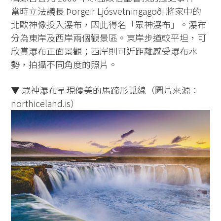
當時立法議長 Þorgeir Ljósvetningagoði 將家中的
北歐神像投入瀑布，因此得名「眾神瀑布」。瀑布
分為東岸及西岸兩個觀景區。東岸步道較平坦，可
欣賞瀑布正面景觀；西岸則可近距離感受瀑布水
勢，拍攝不同角度的照片。
▼ 眾神瀑布呈現優美的馬蹄形弧線（圖片來源：
northiceland.is）