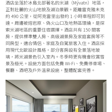
酒店坐落於冰島北部著名的米湖（Mývatn）地區，
正對壯麗的火山地貌及湖泊景觀。距離雷克雅未克
約 490 公里，從阿克雷里出發約 1 小時車程即可到
達。周邊被熔岩原、偽火山口及地熱區環繞，是探
索米湖地區的重要住宿選擇。酒店共有 150 間客
房，提供標準雙人房、高級湖景房及家庭套房等不
同房型，適合情侶、家庭及自駕旅客入住。酒店採
用現代北歐設計風格，部分客房設有全景落地玻
璃，將米湖景色引入室內。冬季時更有機會欣賞雪
景及極光。設施方面包括免費 Wi-Fi、免費停車場、
餐廳、酒吧及戶外溫泉設施，整體配套完善。