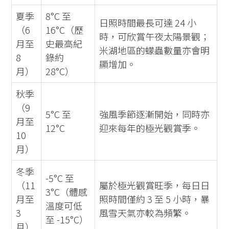
夏季
8°C 至
日照時間最長可達 24 小
（6
16°C（歷
時，可欣賞午夜太陽景觀；
月至
史最高紀
米湖地區的蠓蟲數量亦會明
8
錄約
顯增加。
月）
28°C）
秋季
（9
5°C 至
強風季節逐漸開始，同時亦
月至
12°C
迎來每年的極光觀賞季。
10
月）
冬季
-5°C 至
（11
屬於極光觀賞旺季，每日日
3°C（體感
月至
照時間僅約 3 至 5 小時，暴
溫度可低
3
風雪天氣亦較為頻繁。
至 -15°C）
月）