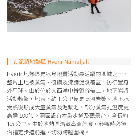
7. 泥漿地熱區 Hverir Námafjall
Hverir 地熱區是冰島地質活動最活躍的區域之一，
整片土地被蒸氣、硫磺及沸騰泥漿覆蓋，彷彿置身
外星球。由於位於大西洋中脊裂谷帶上，地下岩漿
活動頻繁，地表下約 1 公里便是高溫岩漿。地下水
受熱後形成大量蒸氣及泥漿池，部分蒸氣孔溫度更
高達 100°C。園區設有木製步道及觀景台，全長約
1.5 公里。由於地熱區潛藏高溫危險，參觀時必須
沿指定步道前進，切勿跨越圍欄。