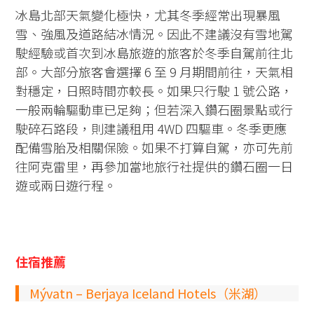
冰島北部天氣變化極快，尤其冬季經常出現暴風
雪、強風及道路結冰情況。因此不建議沒有雪地駕
駛經驗或首次到冰島旅遊的旅客於冬季自駕前往北
部。大部分旅客會選擇 6 至 9 月期間前往，天氣相
對穩定，日照時間亦較長。如果只行駛 1 號公路，
一般兩輪驅動車已足夠；但若深入鑽石圈景點或行
駛碎石路段，則建議租用 4WD 四驅車。冬季更應
配備雪胎及相關保險。如果不打算自駕，亦可先前
往阿克雷里，再參加當地旅行社提供的鑽石圈一日
遊或兩日遊行程。
住宿推薦
Mývatn – Berjaya Iceland Hotels（米湖）