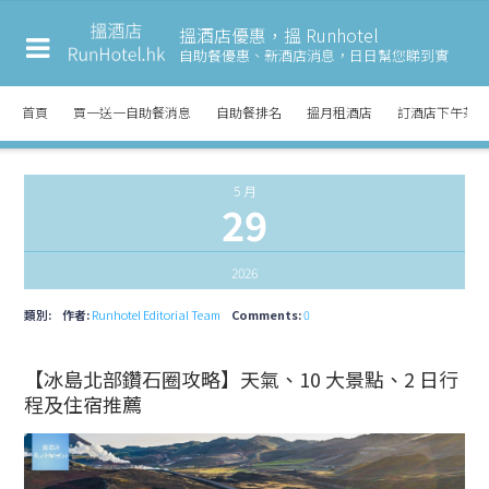
搵酒店優惠，搵 Runhotel
自助餐優惠、新酒店消息，
日日幫您睇到實
首頁
買一送一自助餐消息
自助餐排名
搵月租酒店
訂酒店下午茶
5 月
29
2026
類別:
作者:
Runhotel Editorial Team
Comments:
0
【冰島北部鑽石圈攻略】天氣、10 大景點、2 日行
程及住宿推薦