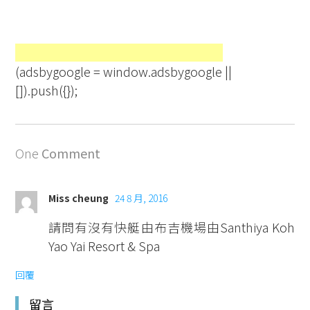
(adsbygoogle = window.adsbygoogle ||
[]).push({});
One
Comment
Miss cheung
24 8 月, 2016
請問有沒有快艇由布吉機場由Santhiya Koh
Yao Yai Resort & Spa
回覆
留言