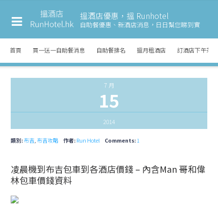
搵酒店優惠，搵 Runhotel
自助餐優惠、新酒店消息，
日日幫您睇到實
首頁
買一送一自助餐消息
自助餐排名
搵月租酒店
訂酒店下午茶
7 月
15
2014
類別:
布吉
,
布吉攻略
作者:
Run Hotel
Comments:
1
凌晨機到布吉包車到各酒店價錢 – 內含Man 哥和偉
林包車價錢資料