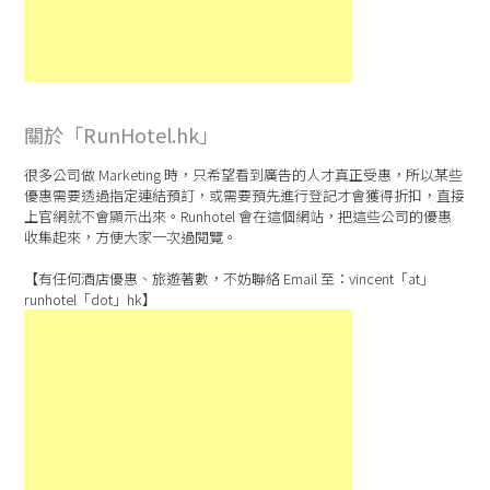
關於「RunHotel.hk」
很多公司做 Marketing 時，只希望看到廣告的人才真正受惠，所以某些
優惠需要透過指定連結預訂，或需要預先進行登記才會獲得折扣，直接
上官網就不會顯示出來。Runhotel 會在這個網站，把這些公司的優惠
收集起來，方便大家一次過閱覽。
【有任何酒店優惠、旅遊著數，不妨聯絡 Email 至：vincent「at」
runhotel「dot」hk】