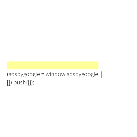
(adsbygoogle = window.adsbygoogle ||
[]).push({});