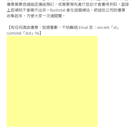
優惠需要透過指定連結預訂，或需要預先進行登記才會獲得折扣，直接
上官網就不會顯示出來。Runhotel 會在這個網站，把這些公司的優惠
收集起來，方便大家一次過閱覽。
【有任何酒店優惠、旅遊著數，不妨聯絡 Email 至：vincent「at」
runhotel「dot」hk】