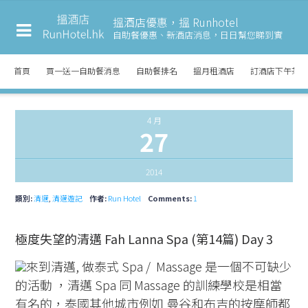
搵酒店優惠，搵 Runhotel
自助餐優惠、新酒店消息，
日日幫您睇到實
首頁
買一送一自助餐消息
自助餐排名
搵月租酒店
訂酒店下午茶
4 月
27
2014
類別:
清邁
,
清邁遊記
作者:
Run Hotel
Comments:
1
極度失望的清邁 Fah Lanna Spa (第14篇) Day 3
來到清邁, 做泰式 Spa / Massage 是一個不可缺少
的活動 ，清邁 Spa 同 Massage 的訓練學校是相當
有名的，泰國其他城市例如 曼谷和布吉的按摩師都