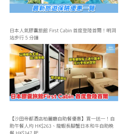
日本人氣膠囊旅館 First Cabin 首度登陸首爾！明洞
站步行 5 分鐘
【沙田帝都酒店柏麗廳自助餐優惠】買一送一！自
助午餐人均 HK$263、龍蝦長腳蟹日本和牛自助晚
餐 HK$347 起