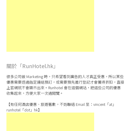
關於「RunHotel.hk」
很多公司做 Marketing 時，只希望看到廣告的人才真正受惠，所以某些
優惠需要透過指定連結預訂，或需要預先進行登記才會獲得折扣，直接
上官網就不會顯示出來。Runhotel 會在這個網站，把這些公司的優惠
收集起來，方便大家一次過閱覽。
【有任何酒店優惠、旅遊著數，不妨聯絡 Email 至：vincent「at」
runhotel「dot」hk】