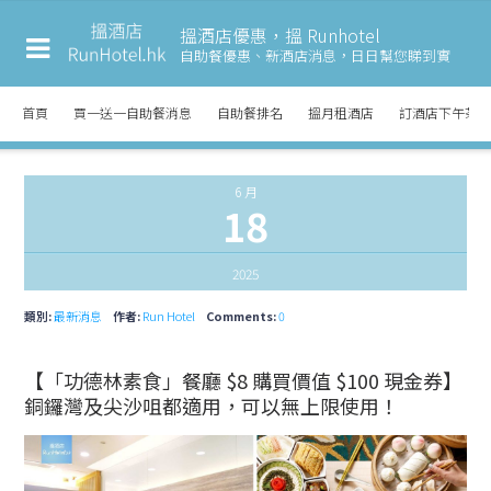
搵酒店優惠，搵 Runhotel
自助餐優惠、新酒店消息，
日日幫您睇到實
首頁
買一送一自助餐消息
自助餐排名
搵月租酒店
訂酒店下午茶
6 月
18
2025
類別:
最新消息
作者:
Run Hotel
Comments:
0
【「功德林素食」餐廳 $8 購買價值 $100 現金券】
銅鑼灣及尖沙咀都適用，可以無上限使用！