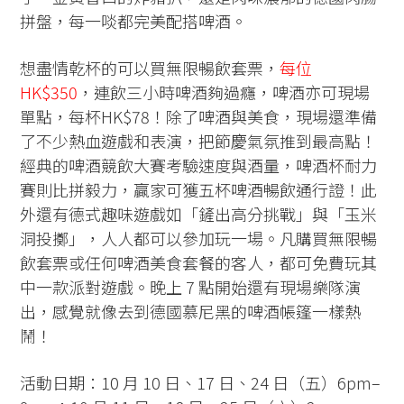
拼盤，每一啖都完美配搭啤酒。
想盡情乾杯的可以買無限暢飲套票，
每位
HK$350
，連飲三小時啤酒夠過癮，啤酒亦可現場
單點，每杯HK$78！除了啤酒與美食，現場還準備
了不少熱血遊戲和表演，把節慶氣氛推到最高點！
經典的啤酒競飲大賽考驗速度與酒量，啤酒杯耐力
賽則比拼毅力，贏家可獲五杯啤酒暢飲通行證！此
外還有德式趣味遊戲如「鏟出高分挑戰」與「玉米
洞投擲」，人人都可以參加玩一場。凡購買無限暢
飲套票或任何啤酒美食套餐的客人，都可免費玩其
中一款派對遊戲。晚上 7 點開始還有現場樂隊演
出，感覺就像去到德國慕尼黑的啤酒帳篷一樣熱
鬧！
活動日期：10 月 10 日、17 日、24 日（五）6pm–