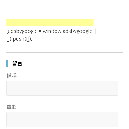
(adsbygoogle = window.adsbygoogle ||
[]).push({});
留言
稱呼
電郵