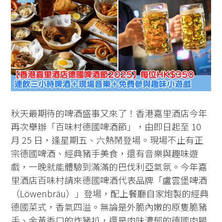
秋天最期待的啤酒盛事又來了！香港嘉里酒店今年
再次舉辦「百味村德國啤酒節」，由即日起至 10
月 25 日，逢星期五、六熱鬧登場。現場不止有正
宗德國啤酒、經典豬手美食，還有音樂與趣味遊
戲，一晚就能體驗到滿滿的巴伐利亞氣氛。今年嘉
里酒店百味村請來德國啤酒代表品牌「盧雲堡啤酒
（Löwenbräu）」登場，配上餐廳自家炮製的經典
德國菜式，香氣四溢。無論是外脆內嫩的原隻脆豬
手、金黃香口的炸豬扒，還是肉味濃郁的德國肉腸