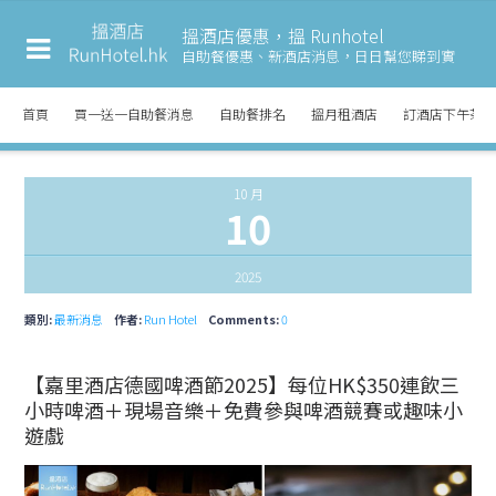
搵酒店優惠，搵 Runhotel
自助餐優惠、新酒店消息，
日日幫您睇到實
首頁
買一送一自助餐消息
自助餐排名
搵月租酒店
訂酒店下午茶
10 月
10
2025
類別:
最新消息
作者:
Run Hotel
Comments:
0
【嘉里酒店德國啤酒節2025】每位HK$350連飲三
小時啤酒＋現場音樂＋免費參與啤酒競賽或趣味小
遊戲