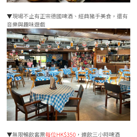
▼現場不止有正宗德國啤酒、經典豬手美食，還有
音樂與趣味遊戲
▼無限暢飲套票
每位HK$350
，連飲三小時啤酒