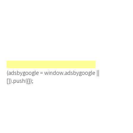
(adsbygoogle = window.adsbygoogle ||
[]).push({});