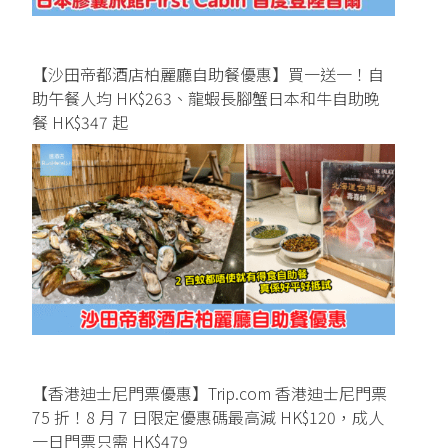
【沙田帝都酒店柏麗廳自助餐優惠】買一送一！自
助午餐人均 HK$263、龍蝦長腳蟹日本和牛自助晚
餐 HK$347 起
【香港迪士尼門票優惠】Trip.com 香港迪士尼門票
75 折！8 月 7 日限定優惠碼最高減 HK$120，成人
一日門票只需 HK$479