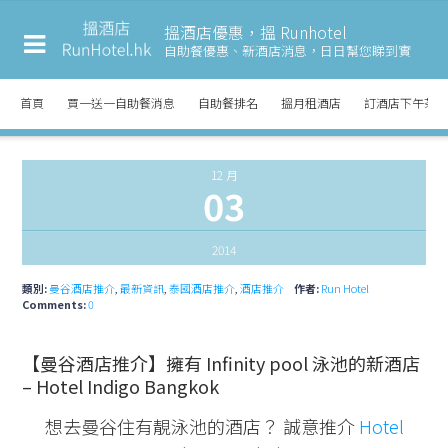
搵酒店優惠，搵 Runhotel
自助餐優惠、新酒店消息，
日日幫您睇到實
首頁
買一送一自助餐消息
自助餐排名
搵月租酒店
訂酒店下午茶
12 月
03
2014
類別:
曼谷酒店推介
,
最新資訊
,
泰國酒店推介
,
酒店推介
作者:
Run Hotel
Comments:
0
【曼谷酒店推介】擁有 Infinity pool 泳池的新酒店
– Hotel Indigo Bangkok
想去曼谷住有靚泳池的酒店？ 誠意推介
Hotel