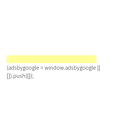
(adsbygoogle = window.adsbygoogle ||
[]).push({});