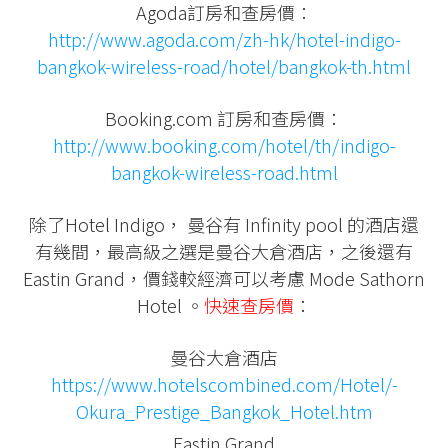
Agoda訂房和查房價：
http://www.agoda.com/zh-hk/hotel-indigo-
bangkok-wireless-road/hotel/bangkok-th.html
Booking.com 訂房和查房價：
http://www.booking.com/hotel/th/indigo-
bangkok-wireless-road.html
除了Hotel Indigo， 曼谷有 Infinity pool 的酒店還
有幾間，最高級之選是曼谷大倉酒店，之後還有
Eastin Grand，價錢較經濟可以考慮 Mode Sathorn
Hotel 。
快速查房價
：
曼谷大倉酒店
https://www.hotelscombined.com/Hotel/-
Okura_Prestige_Bangkok_Hotel.htm
Eastin Grand