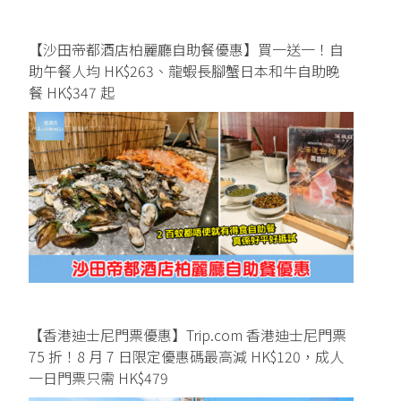
【沙田帝都酒店柏麗廳自助餐優惠】買一送一！自
助午餐人均 HK$263、龍蝦長腳蟹日本和牛自助晚
餐 HK$347 起
【香港迪士尼門票優惠】Trip.com 香港迪士尼門票
75 折！8 月 7 日限定優惠碼最高減 HK$120，成人
一日門票只需 HK$479