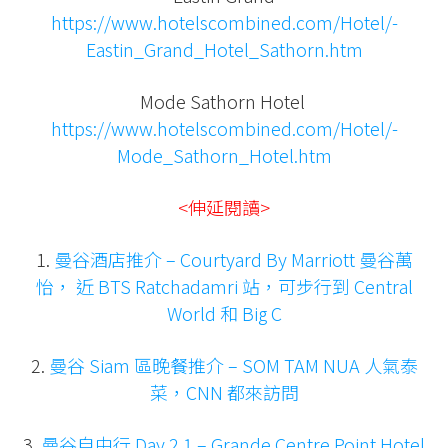
https://www.hotelscombined.com/Hotel/-
Eastin_Grand_Hotel_Sathorn.htm
Mode Sathorn Hotel
https://www.hotelscombined.com/Hotel/-
Mode_Sathorn_Hotel.htm
<伸延閱讀>
1.
曼谷酒店推介 – Courtyard By Marriott 曼谷萬
怡， 近 BTS Ratchadamri 站，可步行到 Central
World 和 Big C
2.
曼谷 Siam 區晚餐推介 – SOM TAM NUA 人氣泰
菜，CNN 都來訪問
3.
曼谷自由行 Day 2.1 – Grande Centre Point Hotel