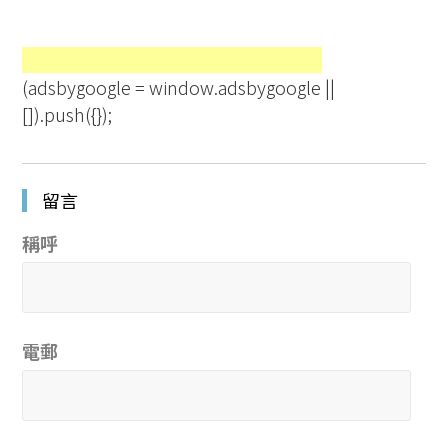
(adsbygoogle = window.adsbygoogle ||
[]).push({});
留言
稱呼
電郵