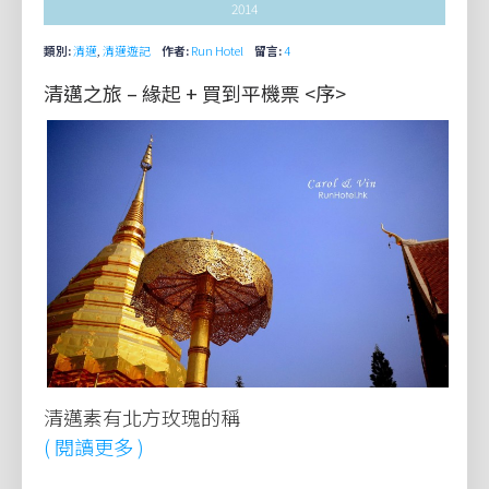
2014
類別:
清邁
,
清邁遊記
作者:
Run Hotel
留言:
4
清邁之旅 – 緣起 + 買到平機票 <序>
清邁素有北方玫瑰的稱
( 閱讀更多 )