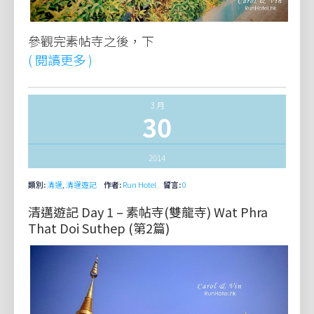
參觀完素帖寺之後，下
( 閱讀更多 )
3 月
30
2014
類別:
清邁
,
清邁遊記
作者:
Run Hotel
留言:
0
清邁遊記 Day 1 – 素帖寺(雙龍寺) Wat Phra
That Doi Suthep (第2篇)