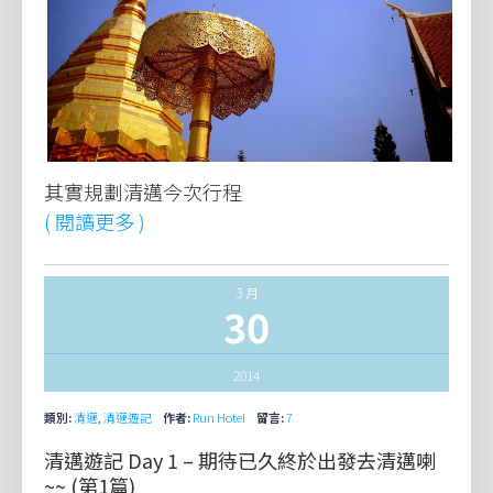
其實規劃清邁今次行程
( 閱讀更多 )
3 月
30
2014
類別:
清邁
,
清邁遊記
作者:
Run Hotel
留言:
7
清邁遊記 Day 1 – 期待已久終於出發去清邁喇
~~ (第1篇)