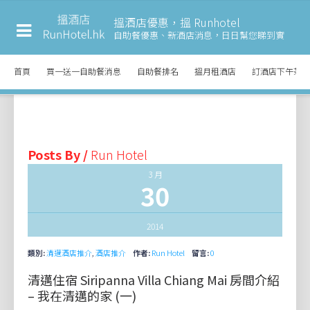
搵酒店優惠，搵 Runhotel
自助餐優惠、新酒店消息，
日日幫您睇到實
首頁
買一送一自助餐消息
自助餐排名
搵月租酒店
訂酒店下午茶
Posts By /
Run Hotel
3 月
30
2014
類別:
清邁酒店推介
,
酒店推介
作者:
Run Hotel
留言:
0
清邁住宿 Siripanna Villa Chiang Mai 房間介紹
– 我在清邁的家 (一)