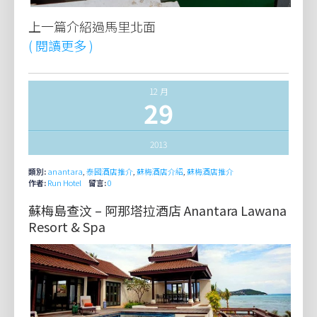
上一篇介紹過馬里北面
( 閱讀更多 )
12 月
29
2013
類別:
anantara
,
泰國酒店推介
,
蘇梅酒店介紹
,
蘇梅酒店推介
作者:
Run Hotel
留言:
0
蘇梅島查汶 – 阿那塔拉酒店 Anantara Lawana
Resort & Spa