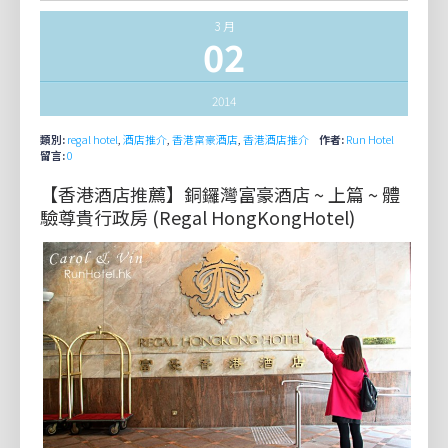
3 月
02
2014
類別:
regal hotel
,
酒店推介
,
香港富豪酒店
,
香港酒店推介
作者:
Run Hotel
留言:
0
【香港酒店推薦】銅鑼灣富豪酒店 ~ 上篇 ~ 體
驗尊貴行政房 (Regal HongKongHotel)