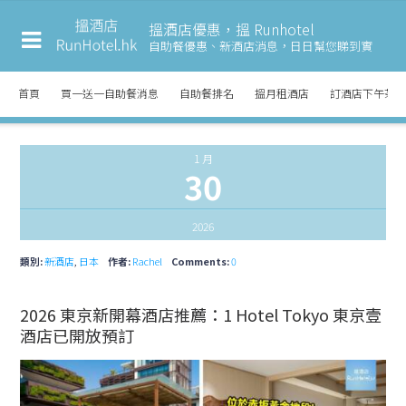
搵酒店優惠，搵 Runhotel
自助餐優惠、新酒店消息，
日日幫您睇到實
首頁
買一送一自助餐消息
自助餐排名
搵月租酒店
訂酒店下午茶
1 月
30
2026
類別:
新酒店
,
日本
作者:
Rachel
Comments:
0
2026 東京新開幕酒店推薦：1 Hotel Tokyo 東京壹
酒店已開放預訂