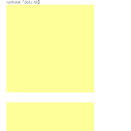
runhotel「dot」hk】