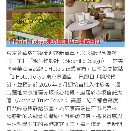
東京奢華旅宿版圖迎來新篇章，以永續理念為核
心、主打「親生物設計（Biophilic Design）」的美
國奢華酒店品牌 1 Hotels 正式宣布，日本首間據點
「1 Hotel Tokyo 東京壹酒店」 已即日起開放預
訂，並預計於 2026 年 3 月迎接首批入住旅客。酒
店選址東京港區赤坂核心地段，座落於赤坂信託大
廈（Akasaka Trust Tower）高層，結合都會高度、
自然綠意與靜謐氛圍，為東京高端住宿市場帶來一
種嶄新的永續奢華體驗。對熟悉東京、追求質感與
生活哲學並重的香港旅客而言，這不僅是一間新開