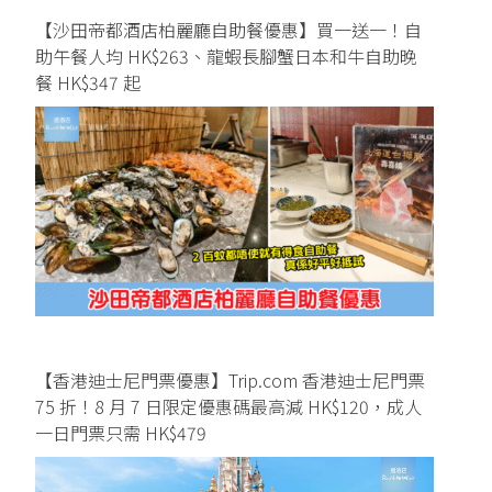
【沙田帝都酒店柏麗廳自助餐優惠】買一送一！自
助午餐人均 HK$263、龍蝦長腳蟹日本和牛自助晚
餐 HK$347 起
【香港迪士尼門票優惠】Trip.com 香港迪士尼門票
75 折！8 月 7 日限定優惠碼最高減 HK$120，成人
一日門票只需 HK$479