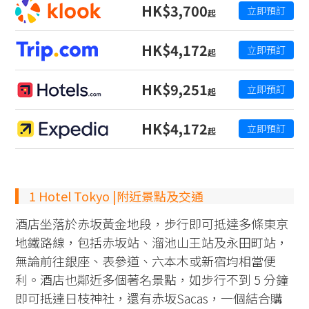
HK$3,700
立即預訂
起
HK$4,172
立即預訂
起
HK$9,251
立即預訂
起
HK$4,172
立即預訂
起
1 Hotel Tokyo |附近景點及交通
酒店坐落於赤坂黃金地段，步行即可抵達多條東京
地鐵路線，包括赤坂站、溜池山王站及永田町站，
無論前往銀座、表參道、六本木或新宿均相當便
利。酒店也鄰近多個著名景點，如步行不到 5 分鐘
即可抵達日枝神社，還有赤坂Sacas，一個結合購