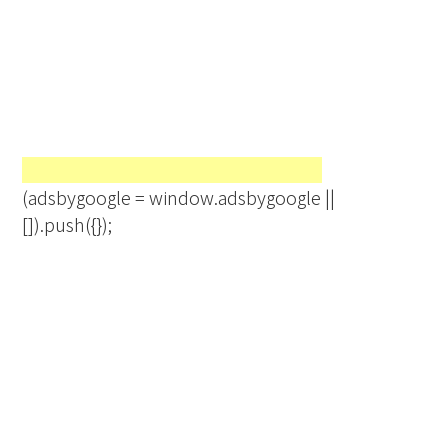
(adsbygoogle = window.adsbygoogle ||
[]).push({});