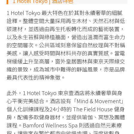
1 Hotel Tokyo | 酒店特色
1 Hotel Tokyo 最大特色在於其對永續奢華的細膩
詮釋。整體空間大量採用再生木材、天然石材與低
碳建材，並透過由再生托板轉化而成的藝術裝置，
以及永生苔蘚與綠植牆面，營造出溫潤而富生命力
的空間層次。公共區域刻意保留自然紋理與不對稱
美感，讓人感受時間與材料共存的真實質感。當電
梯緩緩上升至高層，窗外皇居園林與東京天際線交
織的景致，成為城市中難得的靜謐風景，亦是品牌
最具代表性的精神象徵。
此外，1 Hotel Tokyo 東京壹酒店將永續奢華與身
心平衡完美結合。酒店設有「Mind & Movement」
個人化訓練課程及24小時的 The Field House 健身
房，配備多款健身器材，並提供瑜伽、冥想及團體
課程。Bamford Wellness Spa 則透過自然元素療
程，讓旅客在繁忙都市中放慢步調、深度放鬆身