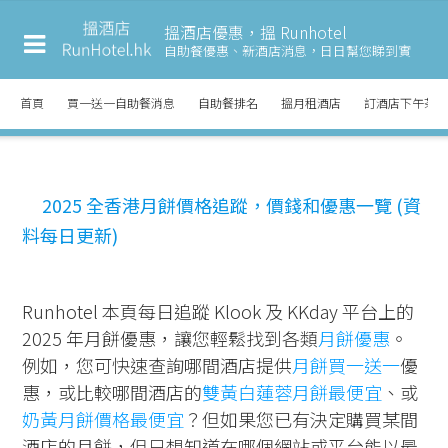
搵酒店優惠，搵 Runhotel
自助餐優惠、新酒店消息，
日日幫您睇到實
首頁
買一送一自助餐消息
自助餐排名
搵月租酒店
訂酒店下午茶
2025 全香港月餅價格追蹤，價錢和優惠一覽 (資
料每日更新)
Runhotel 本頁每日追蹤 Klook 及 KKday 平台上的
2025 年月餅優惠，讓您輕鬆找到各類
月餅優惠
。
例如，您可快速查詢哪間酒店提供
月餅買一送一
優
惠，或比較哪間酒店的
雙黃白蓮蓉月餅最便宜
、或
奶黃月餅價格最便宜
？但如果您已有決定購買某間
酒店的月餅，但只想知道在哪個網站或平台能以最