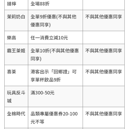
撻檸
全場88折
茉莉奶白
全單9折優惠(不與其他
不與其他優惠同享
優惠同享)
樂高
任一消費立減10元
霸王茶姬
全單10折(不與其他優惠
不與其他優惠同享
同享)
喜茶
港客出示「回鄉證」可
不與其他優惠同享
享單杯飲品9折
玩具反斗
滿300-50元
城
全棉時代
品類專屬優惠券20-100
不與其他優惠同享
元不等