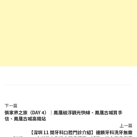
下一篇
張家界之旅（DAY 4）｜鳳凰磁浮觀光快線、鳳凰古城買手
信、鳳凰古城高鐵站
上一篇
【深圳 11 間牙科口腔門診介紹】連鎖牙科洗牙無需