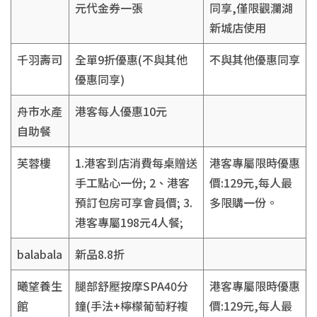
元代金券一張
同享,僅限觀瀾湖
新城店使用
千羽壽司
全單9折優惠(不與其他
不與其他優惠同享
優惠同享)
舟市水產
港客每人優惠10元
自助餐
芙蓉樓
1.港客到店消費每桌贈送
港客專屬限時優惠
手工點心一份; 2、港客
價:129元,每人最
預訂包房可享會員價; 3.
多限購一份。
港客專屬198元4人餐;
balabala
新品8.8折
曦望養生
腿部舒壓按摩SPA40分
港客專屬限時優惠
館
鐘(手法+檸檬葡萄籽複
價:129元,每人最