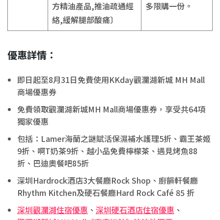
方精油產品,推油疏通經
多限購一份。
絡,緩解腿部酸痛〕
優惠詳情：
即日起至8月31日免費使用KKday觀瀾湖新城 MH Mall
商場優惠券
免費領取觀瀾湖新城MH Mall商場優惠券，享受共64項
獨家優惠
包括：Lamer海蘭之謎賦活保濕補水護理5折、霸王茶姬
9折、啊T奶茶9折、越小品免費檸檬茶、遇見烤魚88
折、巴迪奧餐吧85折
深圳Hardrock酒店3大餐廳Rock Shop、廚韻軒餐廳
Rhythm Kitchen及硬石餐廳Hard Rock Café 85 折
深圳觀瀾湖住宿優惠
、
深圳硬石酒店住宿優惠
、