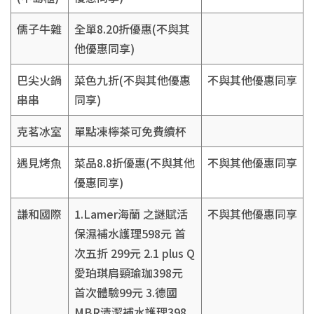
儒子牛雜
全單8.20折優惠(不與其
他優惠同享)
巴尖火鍋
菜色九折(不與其他優惠
不與其他優惠同享
串串
同享)
克茗冰室
單點凍檸茶可免費續杯
遇見烤魚
菜品8.8折優惠(不與其他
不與其他優惠同享
優惠同享)
謙和國際
1.Lamer海蘭 之謎賦活
不與其他優惠同享
保濕補水護理598元 首
次五折 299元 2.1 plus Q
愛珀琪肩頸瑜珈398元
首次體驗99元 3.德國
MBR清潔補水護理398