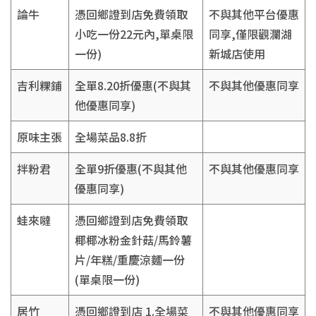
論牛
憑回鄉證到店免費領取
不與其他平台優惠
小吃一份22元內,單桌限
同享,僅限觀瀾湖
一份)
新城店使用
吉利粿鋪
全單8.20折優惠(不與其
不與其他優惠同享
他優惠同享)
原味主張
全場菜品8.8折
拌粉君
全單9折優惠(不與其他
不與其他優惠同享
優惠同享)
蛙來噠
憑回鄉證到店免費領取
椰椰冰粉金針菇/馬鈴薯
片/年糕/重慶涼麵一份
(單桌限一份)
居竹
憑回鄉證到店 1.全場菜
不與其他優惠同享