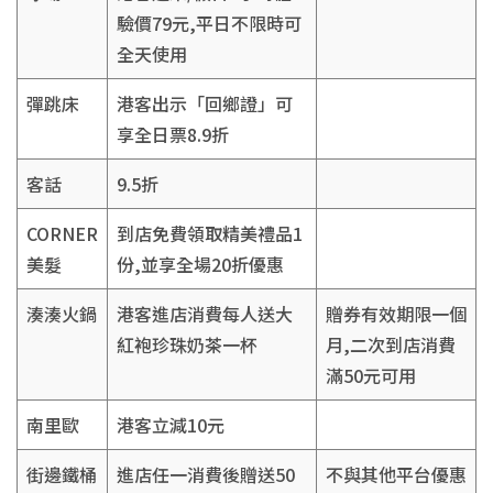
驗價79元,平日不限時可
全天使用
彈跳床
港客出示「回鄉證」可
享全日票8.9折
客話
9.5折
CORNER
到店免費領取精美禮品1
美髮
份,並享全場20折優惠
湊湊火鍋
港客進店消費每人送大
贈券有效期限一個
紅袍珍珠奶茶一杯
月,二次到店消費
滿50元可用
南里歐
港客立減10元
街邊鐵桶
進店任一消費後贈送50
不與其他平台優惠