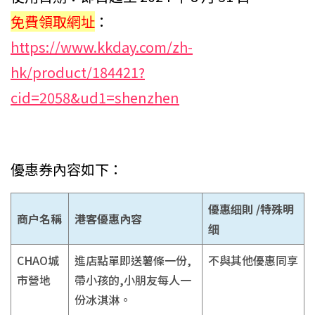
免費領取網址
：
https://www.kkday.com/zh-
hk/product/184421?
cid=2058&ud1=shenzhen
優惠券內容如下：
優惠细則 /特殊明
商户名稱
港客優惠內容
细
CHAO城
進店點單即送薯條一份,
不與其他優惠同享
市營地
帶小孩的,小朋友每人一
份冰淇淋。