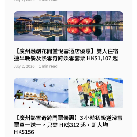
【廣州融創花間堂悅雪酒店優惠】雙人住宿
連早晚餐及熱雪奇跡娛雪套票 HK$1,107 起
July 2, 2026
1 min read
【廣州熱雪奇跡門票優惠】3 小時初級道滑雪
票買一送一，只需 HK$312 起，即人均
HK$156