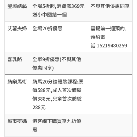
瑩城結藝
全場5折起,消費滿369元
不與其他優惠同享
送小中國結一個
艾薯夫婦
全場20折優惠
需提前一週預約,
預約電
話:15219480259
喜乳酪
全單9折優惠(不與其他
優惠同享)
騎樂馬術
騎馬20分鐘體驗課程:原
價588元,成人首次體驗
價388元,兒童首次體驗
288元
城市密碼
港客線下購買享九折優
惠