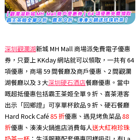
深圳觀瀾湖
新城 MH Mall 商場派免費電子優惠
券，只要上 KKday 網站就可以領取，一共有 64
項優惠，商場 59 間餐廳及商戶優惠、2 間觀瀾
湖餐廳以及 3 大
深圳硬石酒店
餐廳優惠。當中
嘅超抵優惠包括霸王茶姬全單 9 折、喜茶港客
出示「回鄉證」可享單杯飲品 9 折、硬石餐廳
Hard Rock Café
85 折
優惠、遇見烤魚菜品
88
折
優惠、湊湊火鍋進店消費每人
送大紅袍珍珠
奶茶一杯
；生活服務配套優惠同樣吸引，有La