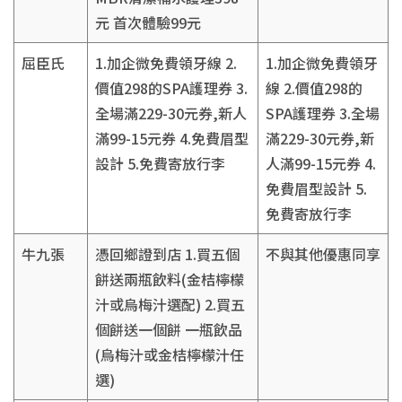
元 首次體驗99元
屈臣氏
1.加企微免費領牙線 2.
1.加企微免費領牙
價值298的SPA護理券 3.
線 2.價值298的
全場滿229-30元券,新人
SPA護理券 3.全場
滿99-15元券 4.免費眉型
滿229-30元券,新
設計 5.免費寄放行李
人滿99-15元券 4.
免費眉型設計 5.
免費寄放行李
牛九張
憑回鄉證到店 1.買五個
不與其他優惠同享
餅送兩瓶飲料(金桔檸檬
汁或烏梅汁選配) 2.買五
個餅送一個餅 一瓶飲品
(烏梅汁或金桔檸檬汁任
選)