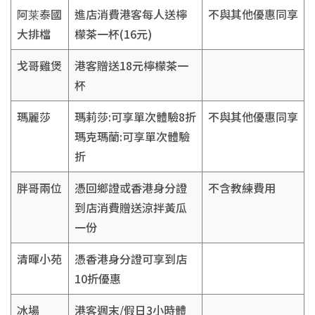
阿莱泰國
進店消費港客每人送檸
不與其他優惠同享
大排檔
檬茶一杯(16元)
戈哥雞煲
港客贈送18元檸檬茶一
杯
瑪麗莎
瑪莉莎:可享單次體驗8折
不與其他優惠同享
瑪克瑪蘭:可享單次體驗
折
胖哥兩位
憑回鄉證或香港身分證
不含教練費用
到店消費贈送涼拌黃瓜
一份
清暉小苑
憑香港身分證可享到店
10折優惠
冰場
港客週末/假日3小時體