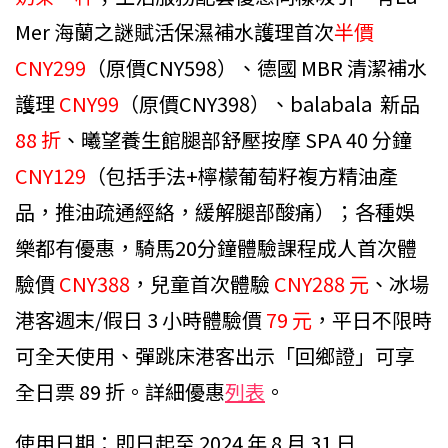
Mer 海蘭之謎賦活保濕補水護理首次
半價
CNY299
（原價CNY598）、德國 MBR 清潔補水
護理
CNY99
（原價CNY398）、balabala 新品
88 折
、曦望養生館腿部舒壓按摩 SPA 40 分鐘
CNY129
（包括手法+檸檬葡萄籽複方精油產
品，推油疏通經絡，緩解腿部酸痛）；各種娛
樂都有優惠，騎馬20分鐘體驗課程成人首次體
驗價
CNY388
，兒童首次體驗
CNY288 元
、冰場
港客週末/假日 3 小時體驗價
79 元
，平日不限時
可全天使用、彈跳床港客出示「回鄉證」可享
全日票 89 折。詳細優惠
列表
。
使用日期：即日起至 2024 年 8 月 31 日