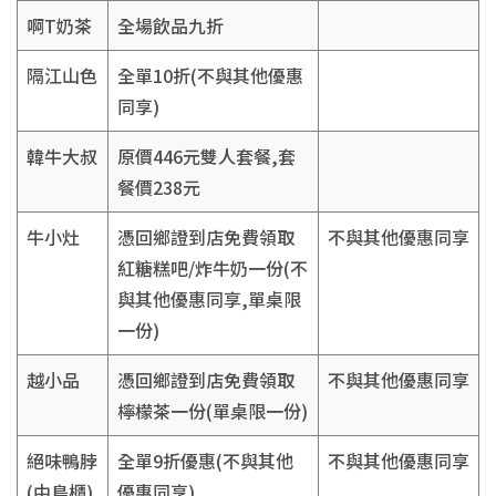
啊T奶茶
全場飲品九折
隔江山色
全單10折(不與其他優惠
同享)
韓牛大叔
原價446元雙人套餐,套
餐價238元
牛小灶
憑回鄉證到店免費領取
不與其他優惠同享
紅糖糕吧/炸牛奶一份(不
與其他優惠同享,單桌限
一份)
越小品
憑回鄉證到店免費領取
不與其他優惠同享
檸檬茶一份(單桌限一份)
絕味鴨脖
全單9折優惠(不與其他
不與其他優惠同享
(中島櫃)
優惠同享)