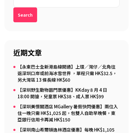
Search
近期文章
【永東巴士全新港島線開通】上環／灣仔／北角往
返深圳口岸或前海冰雪世界 ，單程只需 HK$32.5，
另大灣區 13 條長線 HK$60
【深圳野生動物園門票優惠】KKday 8 月 4 日
18:00 開搶，兒童票 HK$38、成人票 HK$99
【深圳美憬閣酒店 MGallery 暑假快閃優惠】兩位入
住一晚只需 HK$1,025 起，包雙人自助早晚餐，東
亞銀行信用卡再減 HK$150
【深圳南山希爾頓逸林酒店優惠】每晚 HK$1,105