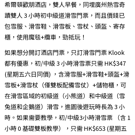
希爾頓歡朋酒店，雙人早餐，同埋廣州熱雪奇
蹟雙人 3 小時初中級道滑雪門票，而且價錢已
包雪服、滑雪鞋、滑雪板、雪杖、頭盔、寄存
櫃，使用魔毯+纜車，勁抵玩！
如果想分開訂酒店門票，只訂滑雪門票 Klook
都有優惠，初/中級 3 小時滑雪票只需 HK$347
(星期五六日同價) ，含滑雪服+滑雪鞋+頭盔+滑
雪板+滑雪杖（僅雙板配備雪仗）+儲物櫃，可
在滑雪區域的初級道（小熊道）和中級道（雪
兔道和企鵝道）滑雪，進園後遊玩時長為 3 小
時。如果需要教學，初/中級3小時滑雪票 （含 1
小時 0 基礎雙板教學），只需 HK$653 (星期五