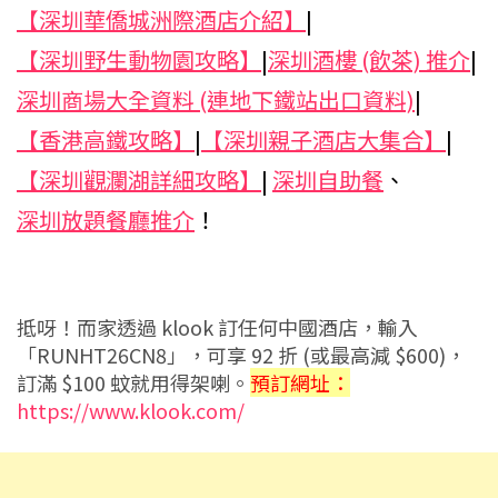
【深圳華僑城洲際酒店介紹】
|
【深圳野生動物園攻略】
|
深圳酒樓 (飲茶) 推介
|
深圳商場大全資料 (連地下鐵站出口資料)
|
【香港高鐵攻略】
|
【深圳親子酒店大集合】
|
【深圳觀瀾湖詳細攻略】
|
深圳自助餐
、
深圳放題餐廳推介
！
抵呀！而家透過 klook 訂任何中國酒店，輸入
「RUNHT26CN8」，可享 92 折 (或最高減 $600)，
訂滿 $100 蚊就用得架喇。
預訂網址：
https://www.klook.com/