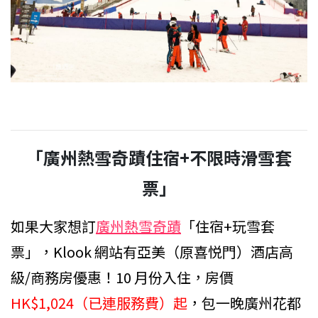
「廣州熱雪奇蹟住宿+不限時滑雪套
票」
如果大家想訂
廣州熱雪奇蹟
「住宿+玩雪套
票」，Klook 網站有亞美（原喜悦門）酒店高
級/商務房優惠！10 月份入住，房價
HK$1,024（已連服務費）起
，包一晚廣州花都