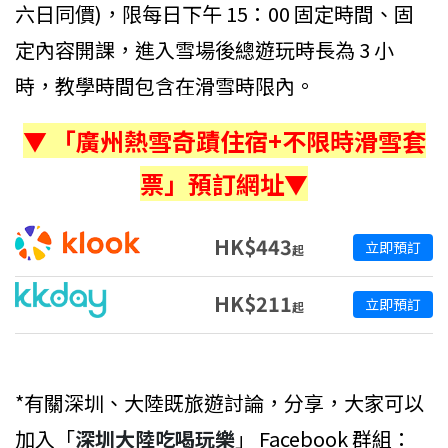
六日同價)，限每日下午 15：00 固定時間、固
定內容開課，進入雪場後總遊玩時長為 3 小
時，教學時間包含在滑雪時限內。
▼ 「廣州熱雪奇蹟住宿+不限時滑雪套
票」預訂網址▼
HK$443
立即預訂
起
HK$211
立即預訂
起
*有關深圳、大陸既旅遊討論，分享，大家可以
加入「
深圳大陸吃喝玩樂
」 Facebook 群組：