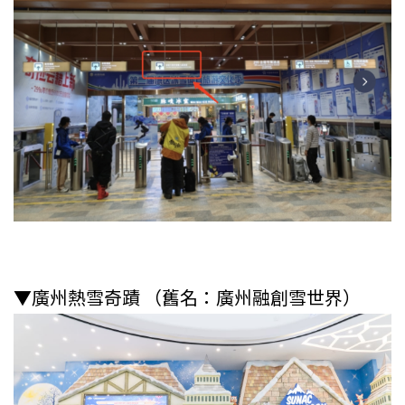
▼廣州熱雪奇蹟 （舊名：廣州融創雪世界）