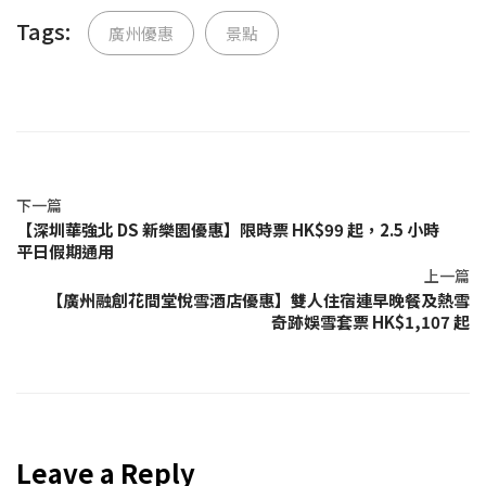
Tags:
廣州優惠
景點
下一篇
【深圳華強北 DS 新樂園優惠】限時票 HK$99 起，2.5 小時
平日假期通用
上一篇
【廣州融創花間堂悅雪酒店優惠】雙人住宿連早晚餐及熱雪
奇跡娛雪套票 HK$1,107 起
Leave a Reply