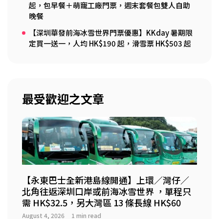
起，包早餐＋萌寵工廠門票，週末套餐包雙人自助
晚餐
【深圳華發前海冰雪世界門票優惠】KKday 暑期限
定買一送一，人均 HK$190 起，滑雪票 HK$503 起
最受歡迎之文章
【永東巴士全新港島線開通】上環／灣仔／
北角往返深圳口岸或前海冰雪世界 ，單程只
需 HK$32.5，另大灣區 13 條長線 HK$60
August 4, 2026
1 min read