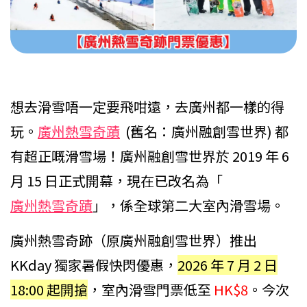
想去滑雪唔一定要飛咁遠，去廣州都一樣的得
玩。
廣州熱雪奇蹟
(舊名：廣州融創雪世界) 都
有超正嘅滑雪場！廣州融創雪世界於 2019 年 6
月 15 日正式開幕，現在已改名為「
廣州熱雪奇蹟
」，係全球第二大室內滑雪場。
廣州熱雪奇跡（原廣州融創雪世界）推出
KKday 獨家暑假快閃優惠，
2026 年 7 月 2 日
18:00 起開搶
，室內滑雪門票低至
HK$8
。今次