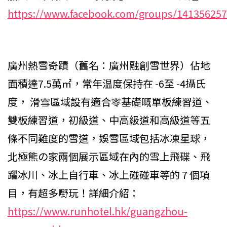
https://www.facebook.com/groups/14135625
廣州熱雪奇蹟（舊名：廣州融創雪世界）佔地
面積達7.5萬㎡，常年温度保持在 -6至 -4攝氏
度， 滑雪區域設有適合零基礎嘅單板練習道、
雙板練習道，初級道、中高級道和高級道等五
條不同難度的雪道，娛雪區域包括冰凍星球，
北極熊の家兩個展示區域在內的雪上飛碟、飛
躍冰川、冰上自行車、冰上碰碰車等的 7 個項
目，有超多嘢玩！詳細介紹：
https://www.runhotel.hk/guangzhou-