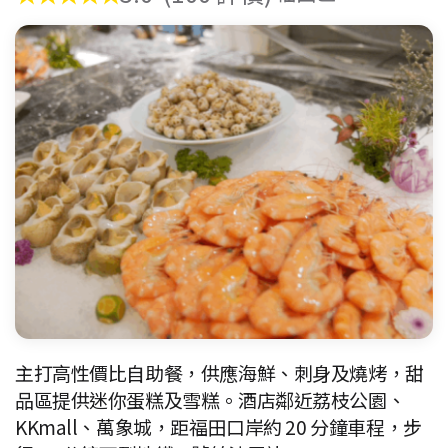
主打高性價比自助餐，供應海鮮、刺身及燒烤，甜
品區提供迷你蛋糕及雪糕。酒店鄰近荔枝公園、
KKmall、萬象城，距福田口岸約 20 分鐘車程，步