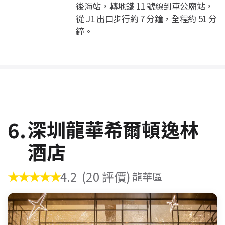
後海站，轉地鐵 11 號線到車公廟站，
從 J1 出口步行約 7 分鐘，全程約 51 分
鐘。
6.
深圳龍華希爾頓逸林
酒店
★★★★★
4.2
(20 評價)
龍華區