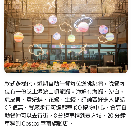
款式多樣化，近期自助午餐每位送佛跳牆，晚餐每
位有一份芝士焗波士頓龍蝦。海鮮有海蝦、沙白、
虎皮貝、貴妃蚌、花螺、生蠔，評論區好多人都話
CP 值高。餐廳步行可達龍華 iCO 購物中心，食完自
助餐仲可以去行街，8 分鐘車程到壹方城，20 分鐘
車程到 Costco 華南旗艦店。