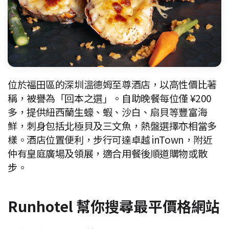
位於福田區的深圳溫德姆至尊酒店，以高性價比著
稱，被譽為「回本之選」。自助晚餐每位僅 ¥200
多，提供紐西蘭生蠔、蝦、沙白、扇貝等豐富海
鮮，刺身包括北極貝及三文魚，熱盤選擇亦相當多
樣。酒店位置便利，步行可達卓越 inTown，附近
仲有皇庭廣場及領展，適合用餐後順道購物或散
步。
Runhotel 幫你搜尋最平價格網站