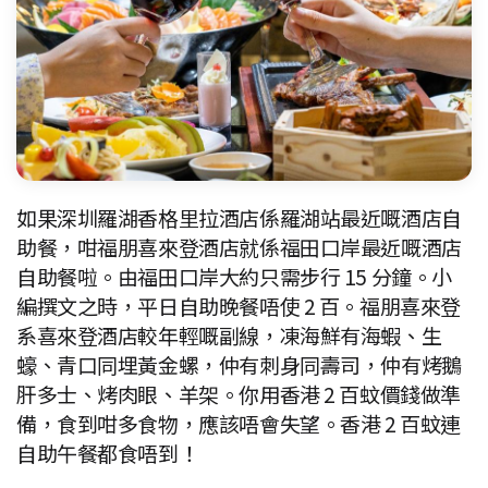
如果深圳羅湖香格里拉酒店係羅湖站最近嘅酒店自
助餐，咁福朋喜來登酒店就係福田口岸最近嘅酒店
自助餐啦。由福田口岸大約只需步行 15 分鐘。小
編撰文之時，平日自助晚餐唔使 2 百。福朋喜來登
系喜來登酒店較年輕嘅副線，凍海鮮有海蝦、生
蠔、青口同埋黃金螺，仲有刺身同壽司，仲有烤鵝
肝多士、烤肉眼、羊架。你用香港 2 百蚊價錢做準
備，食到咁多食物，應該唔會失望。香港 2 百蚊連
自助午餐都食唔到！