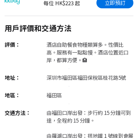
立即預訂
每位 HK$223 起
用戶評價和交通方法
評價：
酒店自助餐食物種類算多。性價比
高。服務有一點點慢。酒店位置近口
岸，都算方便。🏨
地址：
深圳市福田區福田保稅區桂花路5號
地區：
福田區
交通方法：
由福田口岸出發：步行約 15 分鐘可到
達，全程約 15 分鐘。
由羅湖口岸出發：搭地鐵 1 號線到會展