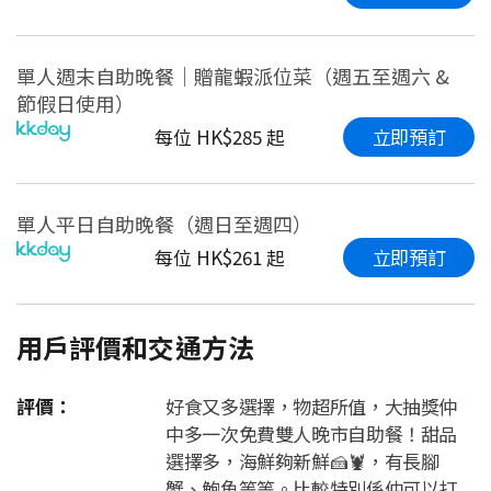
單人週末自助晚餐｜贈龍蝦派位菜（週五至週六 &
節假日使用）
立即預訂
每位 HK$285 起
單人平日自助晚餐（週日至週四）
立即預訂
每位 HK$261 起
用戶評價和交通方法
評價：
好食又多選擇，物超所值，大抽獎仲
中多一次免費雙人晚市自助餐！甜品
選擇多，海鮮夠新鮮🍰🦞，有長腳
蟹、鮑魚等等。比較特別係仲可以打