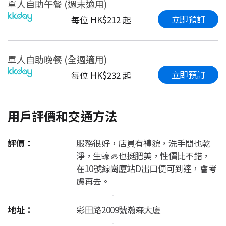
單人自助午餐 (週末適用)
立即預訂
每位 HK$212 起
單人自助晚餐 (全週適用)
立即預訂
每位 HK$232 起
用戶評價和交通方法
評價：
服務很好，店員有禮貌，洗手間也乾
淨，生蠔🦪也挺肥美，性價比不錯，
在10號線崗廈站D出口便可到達，會考
慮再去。
地址：
彩田路2009號瀚森大廈