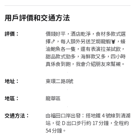
用戶評價和交通方法
評價：
價錢好平，酒店乾淨，食材多款式選
擇🍤，每人額外另送芝焗龍蝦🦞，蠔
油鮑魚各一隻，還有表演拉茶試飲，
甜品款式勁多，海鮮款又多，四小時
真係食到飽，我會介紹朋友來幫襯。
地址：
東環二路8號
地區：
龍華區
交通方法：
由福田口岸出發：搭地鐵 4 號線到清湖
站，從 D 出口步行約 17 分鐘，全程約
54 分鐘。