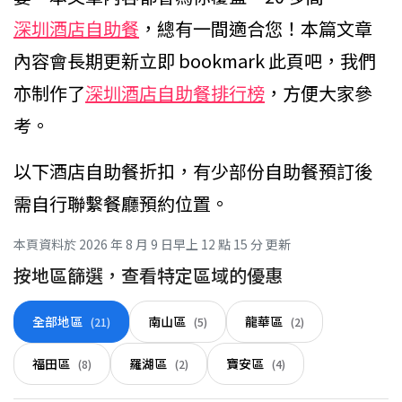
深圳酒店自助餐
，總有一間適合您！本篇文章
內容會長期更新立即 bookmark 此頁吧，我們
亦制作了
深圳酒店自助餐排行榜
，方便大家參
考。
以下酒店自助餐折扣，有少部份自助餐預訂後
需自行聯繫餐廳預約位置。
本頁資料於 2026 年 8 月 9 日早上 12 點 15 分 更新
按地區篩選，查看特定區域的優惠
全部地區
南山區
龍華區
(21)
(5)
(2)
福田區
羅湖區
寶安區
(8)
(2)
(4)