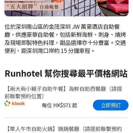
位於深圳南山區的金茂深圳 JW 萬豪酒店自助餐
廳，供應豪華自助餐，包括新鮮海鮮、刺身、燒烤
及現場即製特色料理，甜品選擇亦十分豐富。交通
便利，距深圳灣口岸約 15 分鐘車程。
Runhotel 幫你搜尋最平價格網站
【兩大兩小親子自助午餐】海鮮自助西餐廳（請提
前聯繫預約位置）
立即預訂
每位 HK$571 起
【單人午市自助火鍋】鍋鍋餐廳（請提前聯繫預約