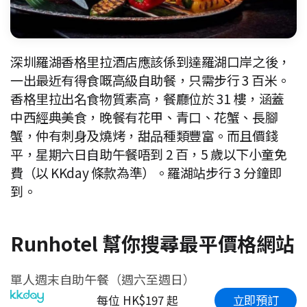
深圳羅湖香格里拉酒店應該係到達羅湖口岸之後，
一出最近有得食嘅高級自助餐，只需步行 3 百米。
香格里拉出名食物質素高，餐廳位於 31 樓，涵蓋
中西經典美食，晚餐有花甲、青口、花蟹、長腳
蟹，仲有刺身及燒烤，甜品種類豐富。而且價錢
平，星期六日自助午餐唔到 2 百，5 歲以下小童免
費（以 KKday 條款為準）。羅湖站步行 3 分鐘即
到。
Runhotel 幫你搜尋最平價格網站
單人週末自助午餐（週六至週日）
立即預訂
每位 HK$197 起