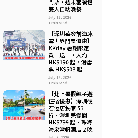
門票，週末套餐包
雙人自助晚餐
July 15, 2026
1 min read
【深圳華發前海冰
雪世界門票優惠】
KKday 暑期限定
買一送一，人均
HK$190 起，滑雪
票 HK$503 起
July 15, 2026
1 min read
【北上暑假親子遊
住宿優惠】深圳硬
石酒店獨家 53
折、深圳美憬閣
HK$799 起、珠海
海泉灣帆酒店 2 晚
July 8, 2026