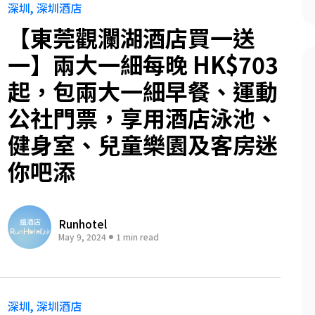
深圳
深圳酒店
【東莞觀瀾湖酒店買一送
一】兩大一細每晚 HK$703
起，包兩大一細早餐、運動
公社門票，享用酒店泳池、
健身室、兒童樂園及客房迷
你吧添
Runhotel
May 9, 2024
1 min read
深圳
深圳酒店