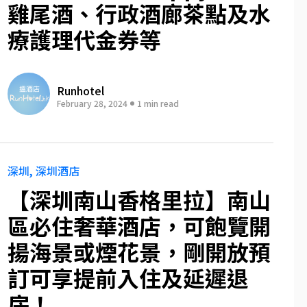
雞尾酒、行政酒廊茶點及水
療護理代金券等
Runhotel
February 28, 2024
1 min read
深圳
深圳酒店
【深圳南山香格里拉】南山
區必住奢華酒店，可飽覽開
揚海景或煙花景，剛開放預
訂可享提前入住及延遲退
房！