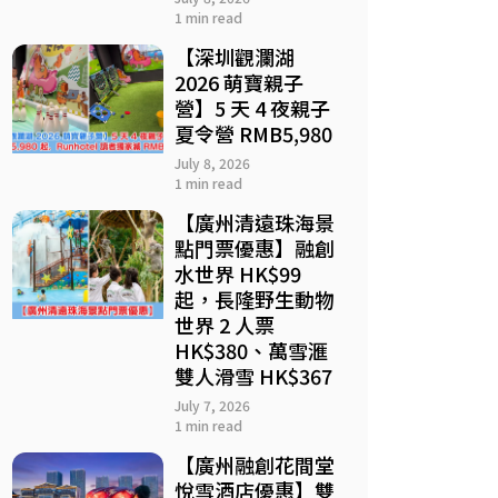
1 min read
【深圳觀瀾湖
2026 萌寶親子
營】5 天 4 夜親子
夏令營 RMB5,980
July 8, 2026
1 min read
【廣州清遠珠海景
點門票優惠】融創
水世界 HK$99
起，長隆野生動物
世界 2 人票
HK$380、萬雪滙
雙人滑雪 HK$367
July 7, 2026
1 min read
【廣州融創花間堂
悅雪酒店優惠】雙