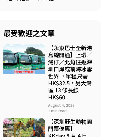
最受歡迎之文章
【永東巴士全新港
島線開通】上環／
灣仔／北角往返深
圳口岸或前海冰雪
世界 ，單程只需
HK$32.5，另大灣
區 13 條長線
HK$60
August 4, 2026
1 min read
【深圳野生動物園
門票優惠】
KKday 8 月 4 日