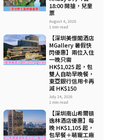
18:00 開搶，兒童
票
August 4, 2026
1 min read
【深圳美憬閣酒店
MGallery 暑假快
閃優惠】兩位入住
一晚只需
HK$1,025 起，包
雙人自助早晚餐，
東亞銀行信用卡再
減 HK$150
July 24, 2026
1 min read
【深圳南山希爾頓
逸林酒店優惠】每
晚 HK$1,105 起，
包早餐＋萌寵工廠