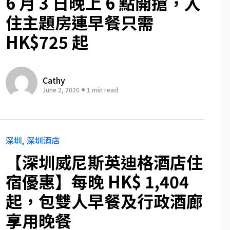
6 月 3 日晚上 6 點開搶，入
住主題房連早餐只需
HK$725 起
Cathy
June 2, 2026
1 min read
深圳
深圳酒店
【深圳威尼斯英迪格酒店住
宿優惠】每晚 HK$ 1,404
起，包雙人早餐及行政酒廊
享用晚餐