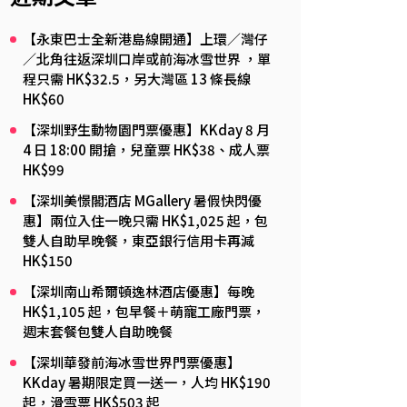
【永東巴士全新港島線開通】上環／灣仔
／北角往返深圳口岸或前海冰雪世界 ，單
程只需 HK$32.5，另大灣區 13 條長線
HK$60
【深圳野生動物園門票優惠】KKday 8 月
4 日 18:00 開搶，兒童票 HK$38、成人票
HK$99
【深圳美憬閣酒店 MGallery 暑假快閃優
惠】兩位入住一晚只需 HK$1,025 起，包
雙人自助早晚餐，東亞銀行信用卡再減
HK$150
【深圳南山希爾頓逸林酒店優惠】每晚
HK$1,105 起，包早餐＋萌寵工廠門票，
週末套餐包雙人自助晚餐
【深圳華發前海冰雪世界門票優惠】
KKday 暑期限定買一送一，人均 HK$190
起，滑雪票 HK$503 起