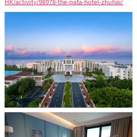
HK/activity/98978-the-pata-hotel-zhuhai/