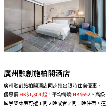
廣州融創施柏閣酒店
廣州融創施柏閣酒店同步推出限時住宿優惠，
優惠價
HK$1,304 起
，平均每晚
HK$652
。高級
城景雙牀房可選 1 間 2 晚或者 2 間 1 晚住宿，連