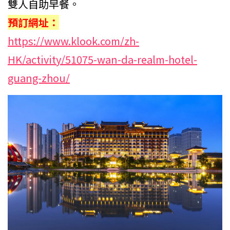
雙人自助早餐。
預訂網址：
https://www.klook.com/zh-
HK/activity/51075-wan-da-realm-hotel-
guang-zhou/