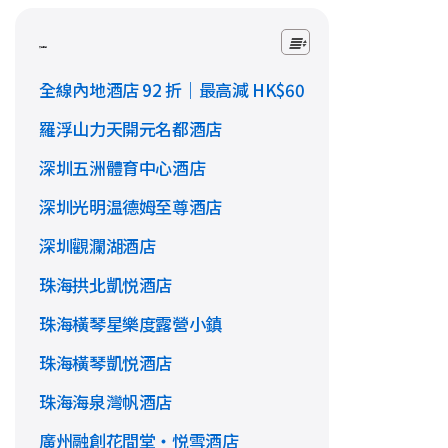
文章目錄
全線內地酒店 92 折｜最高減 HK$60
羅浮山力天開元名都酒店
深圳五洲體育中心酒店
深圳光明温德姆至尊酒店
深圳觀瀾湖酒店
珠海拱北凱悦酒店
珠海橫琴星樂度露營小鎮
珠海橫琴凱悦酒店
珠海海泉灣帆酒店
廣州融創花間堂・悦雪酒店