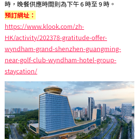
時，晚餐供應時間則為下午 6 時至 9 時。
預訂網址：
https://www.klook.com/zh-
HK/activity/202378-gratitude-offer-
wyndham-grand-shenzhen-guangming-
near-golf-club-wyndham-hotel-group-
staycation/