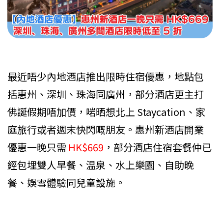
最近唔少內地酒店推出限時住宿優惠，地點包
括惠州、深圳、珠海同廣州，部分酒店更主打
佛誕假期唔加價，啱晒想北上 Staycation、家
庭旅行或者週末快閃嘅朋友。惠州新酒店開業
優惠一晚只需
HK$669
，部分酒店住宿套餐仲已
經包埋雙人早餐、温泉、水上樂園、自助晚
餐、娛雪體驗同兒童設施。