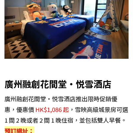
廣州融創花間堂・悦雪酒店
廣州融創花間堂・悦雪酒店推出限時促銷優
惠，優惠價
HK$1,086 起
，雪映高級城景房可選
1 間 2 晚或者 2 間 1 晚住宿，並包括雙人早餐。
預訂網址：