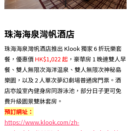
珠海海泉灣帆酒店
珠海海泉灣帆酒店推出 Klook 獨家 6 折玩樂套
餐，優惠價
HK$1,022 起
，豪華房 1 晚連雙人早
餐、雙人無限次海洋温泉、雙人無限次神秘島
樂園，以及 2 人單次夢幻劇場普通席門票。酒
店亦設室內健身房同游泳池，部分日子更可免
費升級園景雙牀套房。
預訂網址：
https://www.klook.com/zh-