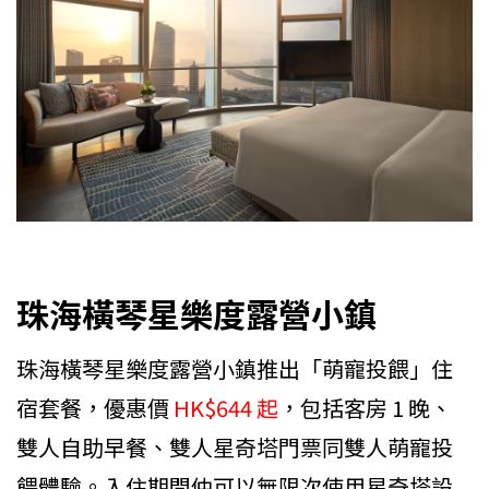
珠海橫琴星樂度露營小鎮
珠海橫琴星樂度露營小鎮推出「萌寵投餵」住
宿套餐，優惠價
HK$644 起
，包括客房 1 晚、
雙人自助早餐、雙人星奇塔門票同雙人萌寵投
餵體驗。入住期間仲可以無限次使用星奇塔設