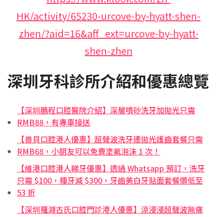
HK/activity/65230-urcove-by-hyatt-shen-
zhen/?aid=16&aff_ext=urcove-by-hyatt-
shen-zhen
深圳牙科診所介紹和優惠總覽
【深圳鵬程口腔醫院介紹】深層噴砂洗牙加拋光只需
RMB88，有專車接送
【善貝口腔港人優惠】超聲波洗牙連拋光護齒套餐只需
RMB68，小朋友可以免費塗氟泡沫 1 次！
【維港口腔港人睇牙優惠】透過 Whatsapp 預訂，洗牙
只需 $100，種牙減 $300，牙齒美白牙貼面套餐價低至
53 折
【深圳羅湖古氏口腔門診港人優惠】涼浸浸超聲波無痛