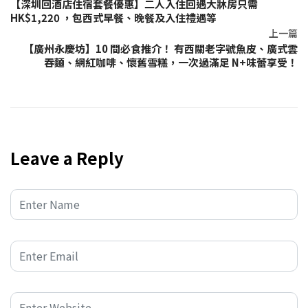
【深圳回酒店住宿套餐優惠】二人入住回遇大牀房只需
HK$1,220 ，包西式早餐、晚餐及入住禮遇等
上一篇
【廣州永慶坊】10 間必食推介！ 有西關老字號魚皮、廣式雲
吞麵、網紅咖啡、懷舊雪糕，一次過滿足 N+味蕾享受！
Leave a Reply