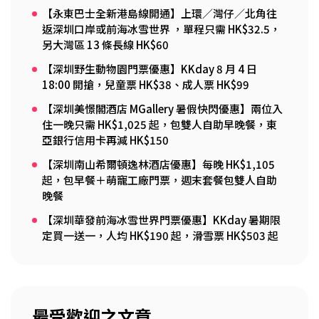
【永東巴士全新港島線開通】上環／灣仔／北角往
返深圳口岸或前海冰雪世界 ，單程只需 HK$32.5，
另大灣區 13 條長線 HK$60
【深圳野生動物園門票優惠】KKday 8 月 4 日
18:00 開搶，兒童票 HK$38、成人票 HK$99
【深圳美憬閣酒店 MGallery 暑假快閃優惠】兩位入
住一晚只需 HK$1,025 起，包雙人自助早晚餐，東
亞銀行信用卡再減 HK$150
【深圳南山希爾頓逸林酒店優惠】每晚 HK$1,105
起，包早餐＋萌寵工廠門票，週末套餐包雙人自助
晚餐
【深圳華發前海冰雪世界門票優惠】KKday 暑期限
定買一送一，人均 HK$190 起，滑雪票 HK$503 起
最受歡迎之文章