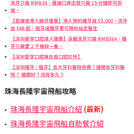
洗牙只需 RMB38，蓮塘口岸出發只需 15 分鐘即可到
達。
【愛康健港人睇牙優惠】港人預約種牙減 $2,000，洗牙
由 $68 起，箍牙或種牙更可預約指定醫生
【深圳麥芽口腔港人優惠】深層洗牙只需 RMB$64，種
牙只需要 2 千幾蚊一隻。
【深圳愛芽口腔陳良善口腔診所】
【深圳種牙 / 植牙】各大牙科醫院收費？邊間係牙科醫
院？ 邊間好？流程多久？
珠海長隆宇宙飛船攻略
珠海長隆宇宙飛船介紹
(最新)
珠海長隆宇宙飛船自助餐介紹