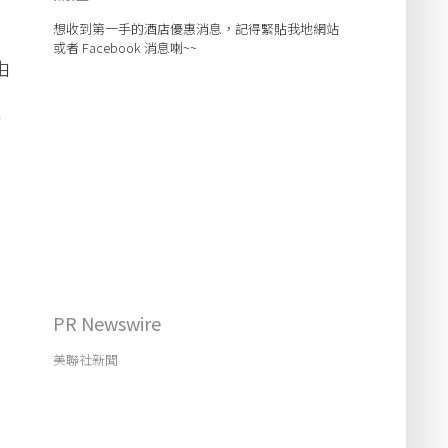
想收到第一手的酒店優惠消息，記得緊貼我地網站
或者 Facebook 消息喇~~
由
方
PR Newswire
美聯社新聞