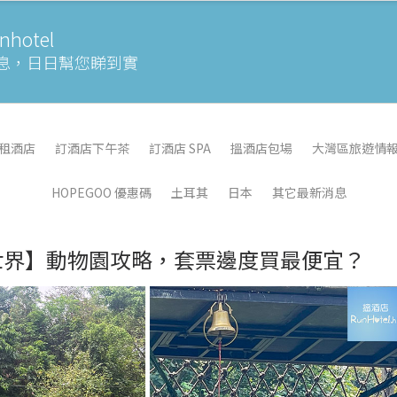
otel
息，
日日幫您睇到實
租酒店
訂酒店下午茶
訂酒店 SPA
搵酒店包場
大灣區旅遊情
HOPEGOO 優惠碼
土耳其
日本
其它最新消息
世界】動物園攻略，套票邊度買最便宜？