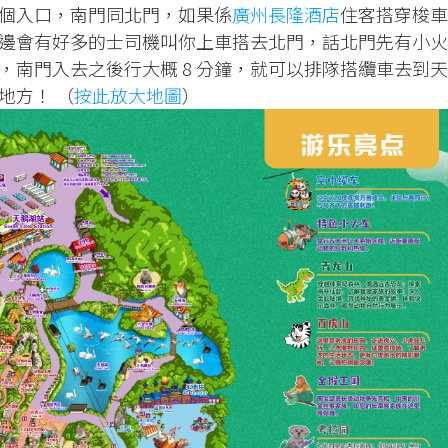
個入口，南門同北門，如果係
廣州長隆酒店
住客搭穿梭車
邊會有好多的士司機叫你上車搭去北門，話北門先有小火
，南門入去之後行大概 8 分鐘，就可以排隊搭纜車去到天
地方！ （
按此放大地圖
）