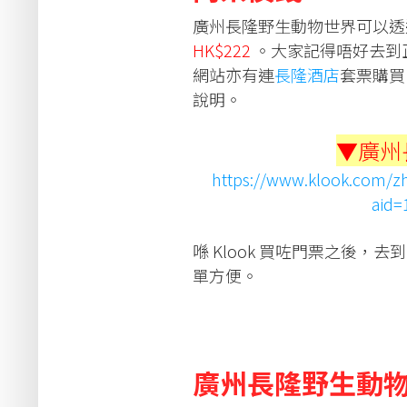
廣州長隆野生動物世界可以
HK$222
。大家記得唔好去到正門
網站亦有連
長隆酒店
套票購買
說明。
▼廣州
https://www.klook.com/zh
aid=
喺 Klook 買咗門票之後
單方便。
廣州長隆野生動