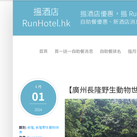
搵酒店優惠，搵 Runh
自助餐優惠、新酒店消
首頁
買一送一自助餐消息
自助餐排名
搵月
4 月
【廣州長隆野生動物
01
2024
類別:
長隆
,
長隆野生動物世
界
作者:
Run Hotel