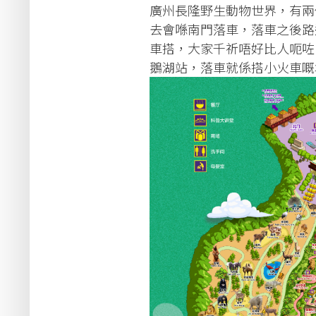
廣州長隆野生動物世界，有兩
去會喺南門落車，落車之後路
車搭，大家千祈唔好比人呃咗
鵝湖站，落車就係搭小火車嘅