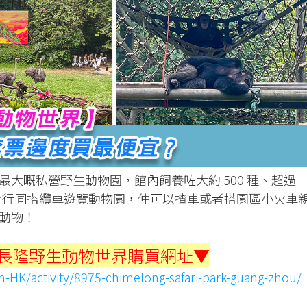
大嘅私營野生動物園，館內飼養咗大約 500 種、超過
除咗步行同搭纜車遊覽動物園，仲可以揸車或者搭園區小火車
動物！
長隆野生動物世界購買網址▼
-HK/activity/8975-chimelong-safari-park-guang-zhou/