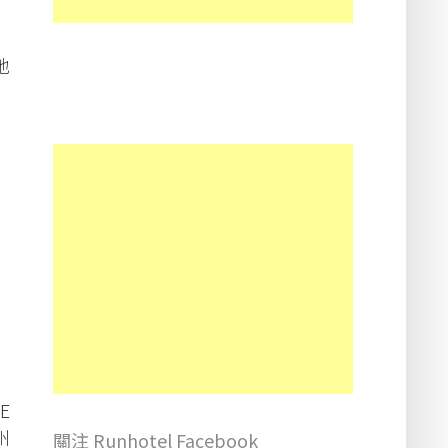
地
E
州
關注 Runhotel Facebook