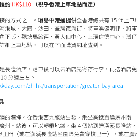
單程約
HK$110
（視乎香港上車地點而定）
接的方式之一。
環島中港通提供
全香港總共有 15 個上車
海港城、大圍、沙田、荃灣德海街、將軍澳健明邨、將軍
角下邨、觀塘馬蹄徑、黃大仙中心、上環信德中心、灣仔
詳細上車地點，可以在下面購買網址查到。
是長隆酒店，落車後可以去酒店先寄存行李，再搭酒店免
10 分鐘左右。
kkday.com/zh-hk/transportation/greater-bay-area
具
適的選擇。從香港西九龍站出發，乘坐高鐵直達廣州南
廣州南站後，可以轉乘地鐵，坐 4 個站到達漢溪長隆站，
樂世界正門（或在漢溪長隆站坐園區免費穿梭巴士），或在廣