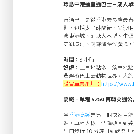
環島中港通直通巴士 – 成人
直通巴士是從香港去長隆最直
點，包括太子砵蘭街、尖沙咀
澳東港城、油塘大本型、牛頭
史釗域道、銅鑼灣時代廣場，
時間：
3 小時
好處：
上車地點多，落車地點
費穿梭巴士去動物世界，大約 
購買車票網址：
https://www.
高鐵 – 單程 $250 再轉交通公
坐
香港高鐵
是另一個快速且舒
站，車程大概一個鐘頭。到達
出口步行 10 分鐘可到歡