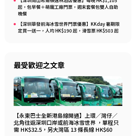
【深圳南山希爾頓逸林酒店優惠】每晚 HK$1,105
起，包早餐＋萌寵工廠門票，週末套餐包雙人自助
晚餐
【深圳華發前海冰雪世界門票優惠】KKday 暑期限
定買一送一，人均 HK$190 起，滑雪票 HK$503 起
最受歡迎之文章
【永東巴士全新港島線開通】上環／灣仔／
北角往返深圳口岸或前海冰雪世界 ，單程只
需 HK$32.5，另大灣區 13 條長線 HK$60