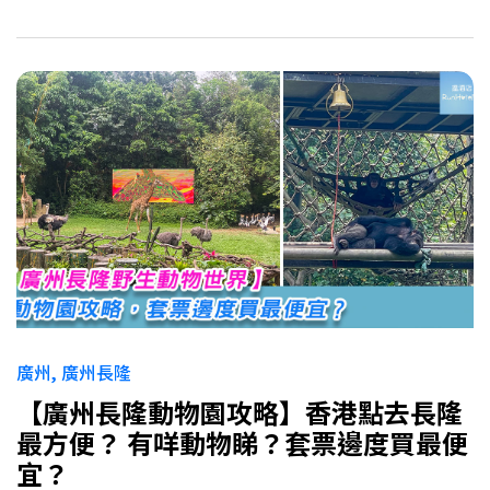
廣州
廣州長隆
【廣州長隆動物園攻略】香港點去長隆
最方便？ 有咩動物睇？套票邊度買最便
宜？