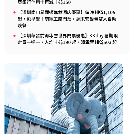
亞銀行信用卡再減 HK$150
【深圳南山希爾頓逸林酒店優惠】每晚 HK$1,105
起，包早餐＋萌寵工廠門票，週末套餐包雙人自助
晚餐
【深圳華發前海冰雪世界門票優惠】KKday 暑期限
定買一送一，人均 HK$190 起，滑雪票 HK$503 起