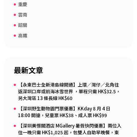
重慶
雲南
韶關
高鐵
最新文章
【永東巴士全新港島線開通】上環／灣仔／北角往
返深圳口岸或前海冰雪世界 ，單程只需 HK$32.5，
另大灣區 13 條長線 HK$60
【深圳野生動物園門票優惠】KKday 8 月 4 日
18:00 開搶，兒童票 HK$38、成人票 HK$99
【深圳美憬閣酒店 MGallery 暑假快閃優惠】兩位入
住一晚只需 HK$1,025 起，包雙人自助早晚餐，東