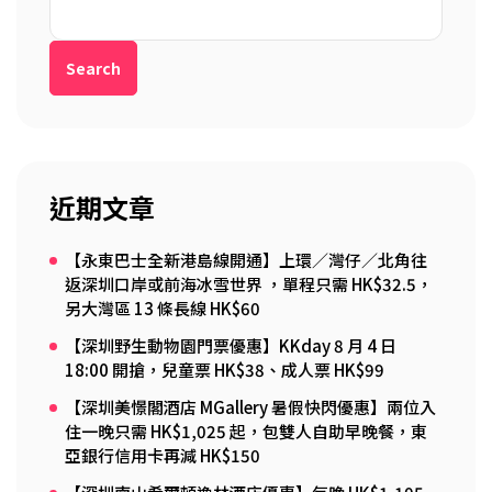
Search
近期文章
【永東巴士全新港島線開通】上環／灣仔／北角往
返深圳口岸或前海冰雪世界 ，單程只需 HK$32.5，
另大灣區 13 條長線 HK$60
【深圳野生動物園門票優惠】KKday 8 月 4 日
18:00 開搶，兒童票 HK$38、成人票 HK$99
【深圳美憬閣酒店 MGallery 暑假快閃優惠】兩位入
住一晚只需 HK$1,025 起，包雙人自助早晚餐，東
亞銀行信用卡再減 HK$150