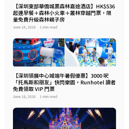
【深圳東部華僑城黑森林嘉途酒店】HK$536
起連早餐＋森林小火車＋叢林穿越門票，限
量免費升級森林親子房
June 24, 2026
1 min read
【深圳領展中心城端午暑假優惠】3000 呎
「托馬斯和朋友」快閃樂園，Runhotel 讀者
免費領取 VIP 門票
June 18, 2026
1 min read