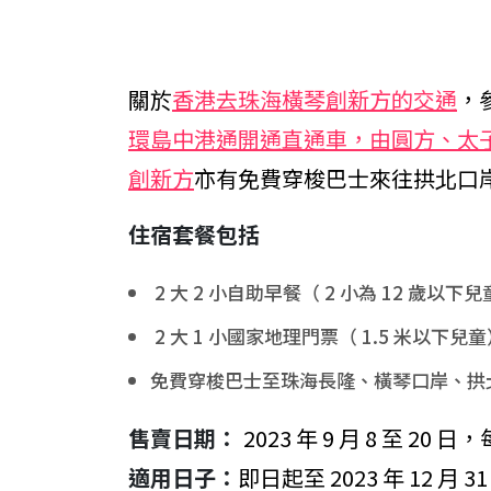
關於
香港去珠海橫琴創新方的交通
，
環島中港通開通直通車，由圓方、太
創新方
亦有免費穿梭巴士來往拱北口
住宿套餐包括
2 大 2 小自助早餐（ 2 小為 12 歲以下
2 大 1 小國家地理門票（ 1.5 米以
免費穿梭巴士至珠海長隆、橫琴口岸、拱北
售賣日期：
2023 年 9 月 8 至 2
適用日子：
即日起至 2023 年 12 月