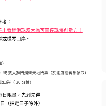
參考：
子出發經港珠澳大橋可直達珠海創新方！
岸或橫琴口岸。
兒童）
下兒童）或 雙人獅門娛樂天地門票（於酒店禮賓部領取）
口岸（ 30 分鐘）
0 日，每日限量，先到先得
 31 日（指定日子除外）