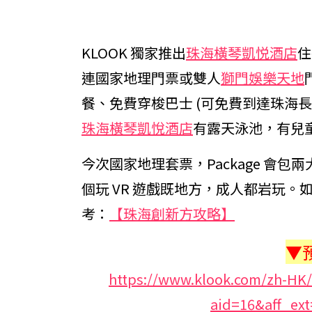
KLOOK 獨家推出
珠海橫琴凱悦酒店
住
連國家地理門票或雙人
獅門娛樂天地
餐、免費穿梭巴士 (可免費到達珠海長隆
珠海橫琴凱悅酒店
有露天泳池，有兒
今次國家地理套票，Package 會包
個玩 VR 遊戲既地方，成人都岩玩。
考：
【珠海創新方攻略】
▼
https://www.klook.com/zh-HK/a
aid=16&aff_ext