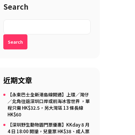
Search
Search
近期文章
【永東巴士全新港島線開通】上環／灣仔
／北角往返深圳口岸或前海冰雪世界 ，單
程只需 HK$32.5，另大灣區 13 條長線
HK$60
【深圳野生動物園門票優惠】KKday 8 月
4 日 18:00 開搶，兒童票 HK$38、成人票