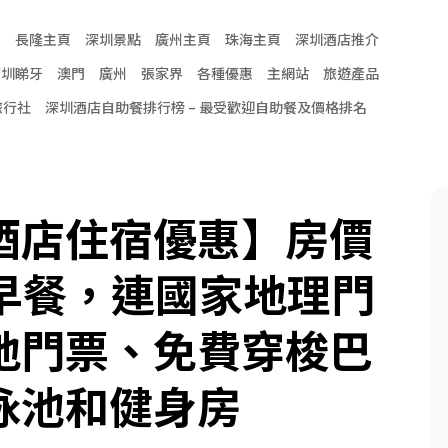
頁
長隆主頁
深圳景點
廣州主頁
珠海主頁
深圳酒店推介
深圳睇牙
澳門
廣州
張家界
各種優惠
主網站
旅遊產品
旅行社
深圳酒店自助餐排行榜 – 最受歡迎自助餐及價格排名
酒店住宿優惠】房價
雙人早餐，連國家地理門
地門票、免費穿梭巴
泳池和健身房