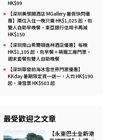
HK$99
【深圳美憬閣酒店 MGallery 暑假快閃優
惠】兩位入住一晚只需 HK$1,025 起，包
雙人自助早晚餐，東亞銀行信用卡再減
HK$150
【深圳南山希爾頓逸林酒店優惠】每晚
HK$1,105 起，包早餐＋萌寵工廠門票，
週末套餐包雙人自助晚餐
【深圳華發前海冰雪世界門票優惠】
KKday 暑期限定買一送一，人均 HK$190
起，滑雪票 HK$503 起
最受歡迎之文章
【永東巴士全新港