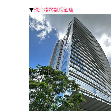
▼
珠海橫琴凱悅酒店