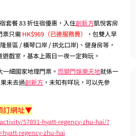
宿套餐 83 折住宿優惠，入住
創新方
凱悅客房
門票只需
HK$969（已連服務費）
，包雙人早
景區 / 橫琴口岸 / 拱北口岸)、健身房等，
童遊戲室，基本上兩日一夜一定夠玩。
兩大一細國家地理門票。
而獅門娛樂天地
就係一
如果未去過
創新方
，未知有咩玩，可以先參
預訂網址▼
ctivity/57891-hyatt-regency-zhu-hai/?
=hyatt-regency-zhu-hai