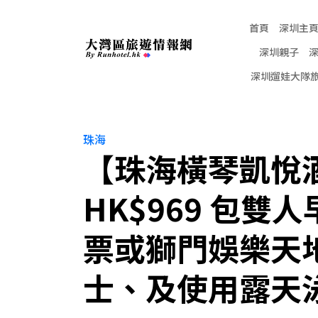
首頁
深圳主
深圳親子
深圳遛娃大隊
珠海
【珠海橫琴凱悅
HK$969 包
票或獅門娛樂天
士、及使用露天