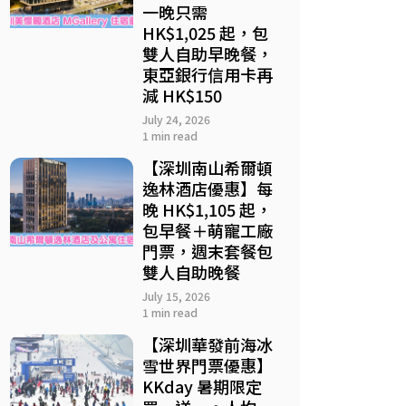
一晚只需
HK$1,025 起，包
雙人自助早晚餐，
東亞銀行信用卡再
減 HK$150
July 24, 2026
1 min read
【深圳南山希爾頓
逸林酒店優惠】每
晚 HK$1,105 起，
包早餐＋萌寵工廠
門票，週末套餐包
雙人自助晚餐
July 15, 2026
1 min read
【深圳華發前海冰
雪世界門票優惠】
KKday 暑期限定