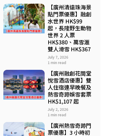
【廣州清遠珠海景
點門票優惠】融創
水世界 HK$99
起，長隆野生動物
世界 2 人票
HK$380、萬雪滙
雙人滑雪 HK$367
July 7, 2026
1 min read
【廣州融創花間堂
悅雪酒店優惠】雙
人住宿連早晚餐及
熱雪奇跡娛雪套票
HK$1,107 起
July 2, 2026
1 min read
【廣州熱雪奇跡門
票優惠】3 小時初