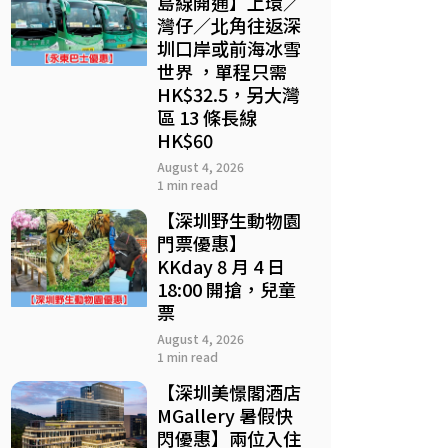
島線開通】上環／
灣仔／北角往返深
圳口岸或前海冰雪
世界 ，單程只需
HK$32.5，另大灣
區 13 條長線
HK$60
August 4, 2026
1 min read
【深圳野生動物園
門票優惠】
KKday 8 月 4 日
18:00 開搶，兒童
票
August 4, 2026
1 min read
【深圳美憬閣酒店
MGallery 暑假快
閃優惠】兩位入住