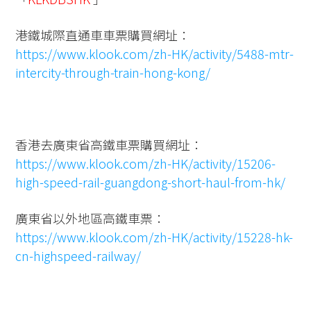
港鐵城際直通車車票購買網址：
https://www.klook.com/zh-HK/activity/5488-mtr-
intercity-through-train-hong-kong/
香港去廣東省高鐵車票購買網址：
https://www.klook.com/zh-HK/activity/15206-
high-speed-rail-guangdong-short-haul-from-hk/
廣東省以外地區高鐵車票：
https://www.klook.com/zh-HK/activity/15228-hk-
cn-highspeed-railway/