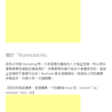
關於「RunHotel.hk」
很多公司做 Marketing 時，只希望看到廣告的人才真正受惠，所以某些
優惠需要透過指定連結預訂，或需要預先進行登記才會獲得折扣，直接
上官網就不會顯示出來。Runhotel 會在這個網站，把這些公司的優惠
收集起來，方便大家一次過閱覽。
【有任何酒店優惠、旅遊著數，不妨聯絡 Email 至：vincent「at」
runhotel「dot」hk】