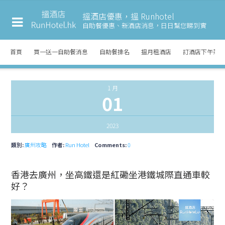
搵酒店優惠，搵 Runhotel
自助餐優惠、新酒店消息，
日日幫您睇到實
首頁
買一送一自助餐消息
自助餐排名
搵月租酒店
訂酒店下午茶
1 月
01
2023
類別:
廣州攻略
作者:
Run Hotel
Comments:
0
香港去廣州，坐高鐵還是紅磡坐港鐵城際直通車較
好？