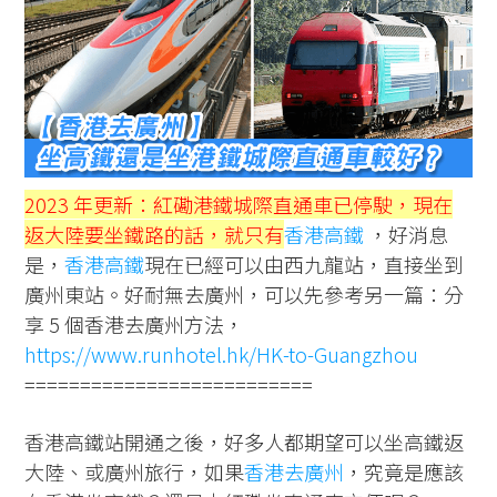
2023 年更新：紅磡港鐵城際直通車已停駛，現在
返大陸要坐鐵路的話，就只有
香港高鐵
，好消息
是，
香港高鐵
現在已經可以由西九龍站，直接坐到
廣州東站。好耐無去廣州，可以先參考另一篇：分
享 5 個香港去廣州方法，
https://www.runhotel.hk/HK-to-Guangzhou
==========================
香港高鐵站開通之後，好多人都期望可以坐高鐵返
大陸、或廣州旅行，如果
香港去廣州
，究竟是應該