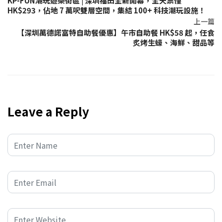
KP-FUN潮玩遊樂街區 | 深圳福田全新開幕，全天票僅
HK$293，佔地 7 萬呎雙層空間，集結 100+ 科技潮玩設施！
上一篇
【深圳萬德諾富特自助餐優惠】午市自助餐 HK$58 起，任食
炙烤生蠔、海鮮、甜品等
Leave a Reply