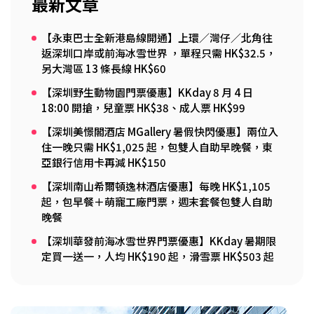
最新文章
【永東巴士全新港島線開通】上環／灣仔／北角往
返深圳口岸或前海冰雪世界 ，單程只需 HK$32.5，
另大灣區 13 條長線 HK$60
【深圳野生動物園門票優惠】KKday 8 月 4 日
18:00 開搶，兒童票 HK$38、成人票 HK$99
【深圳美憬閣酒店 MGallery 暑假快閃優惠】兩位入
住一晚只需 HK$1,025 起，包雙人自助早晚餐，東
亞銀行信用卡再減 HK$150
【深圳南山希爾頓逸林酒店優惠】每晚 HK$1,105
起，包早餐＋萌寵工廠門票，週末套餐包雙人自助
晚餐
【深圳華發前海冰雪世界門票優惠】KKday 暑期限
定買一送一，人均 HK$190 起，滑雪票 HK$503 起