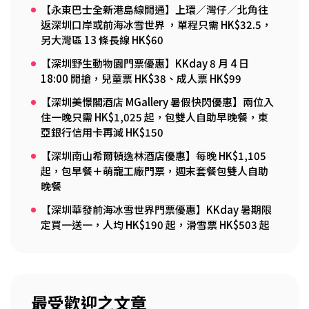
【永東巴士全新港島線開通】上環／灣仔／北角往
返深圳口岸或前海冰雪世界 ，單程只需 HK$32.5，
另大灣區 13 條長線 HK$60
【深圳野生動物園門票優惠】KKday 8 月 4 日
18:00 開搶，兒童票 HK$38、成人票 HK$99
【深圳美憬閣酒店 MGallery 暑假快閃優惠】兩位入
住一晚只需 HK$1,025 起，包雙人自助早晚餐，東
亞銀行信用卡再減 HK$150
【深圳南山希爾頓逸林酒店優惠】每晚 HK$1,105
起，包早餐＋萌寵工廠門票，週末套餐包雙人自助
晚餐
【深圳華發前海冰雪世界門票優惠】KKday 暑期限
定買一送一，人均 HK$190 起，滑雪票 HK$503 起
最受歡迎之文章