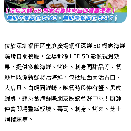
位於深圳福田區皇庭廣場網紅深鮮 5D 概念海鮮
燒烤自助餐廳，全場都係 LED 5D 影像視覺效
果，提供多款海鮮、烤肉、刺身同甜品等。餐
廳用嘅係新鮮嘅活海鮮，包括紐西蘭活青口、
大扇貝、白蜆同鮮蠔，晚餐時段仲有蟹、黑虎
蝦等，鍾意食海鮮嘅朋友應該會好中意！廚師
仲會即場整鐵板燒、壽司、刺身、烤肉、芝士
烤榴蓮等。