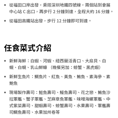
從福田口岸出發，乘搭深圳地鐵四號線，兩個站到會展
中心站 C 出口，再步行 2 分鐘到達，全程大約 16 分鐘。
從福田高鐵站出發，步行 12 分鐘即可到達。
任食菜式介紹
新鮮海鮮：白蝦、河蝦、紐西蘭活青口、大扇貝、白
蜆、白蜆、乳山鮮蠔 （晚餐另加：螃蟹、黑虎蝦）
新鮮生魚片：鯛魚片、紅魚、黃魚、鮪魚、素海參、素
鮑魚
現場製作壽司：鮭魚壽司、鰻魚壽司、花之戀、鮪魚沙
拉軍艦、蟹子軍艦、芝麻章魚軍艦、味噌海螺軍艦、中
式紫菜壽司、甜蝦壽司、螃蟹壽司、水果壽司、軍艦壽
司鯛魚壽司、水果加州卷等