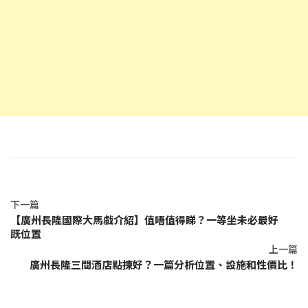
下一篇
【廣州長隆國際大馬戲介紹】值唔值得睇？一等坐未必最好
既位置
上一篇
廣州長隆三間酒店點揀好？一篇分析位置、設施和性價比！