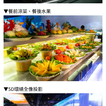
▼餐前涼菜、餐後水果
▼5D環繞全像投影