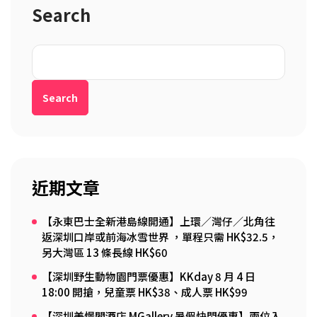
Search
Search
近期文章
【永東巴士全新港島線開通】上環／灣仔／北角往
返深圳口岸或前海冰雪世界 ，單程只需 HK$32.5，
另大灣區 13 條長線 HK$60
【深圳野生動物園門票優惠】KKday 8 月 4 日
18:00 開搶，兒童票 HK$38、成人票 HK$99
【深圳美憬閣酒店 MGallery 暑假快閃優惠】兩位入