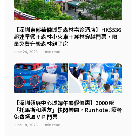
【深圳東部華僑城黑森林嘉途酒店】HK$536
起連早餐＋森林小火車＋叢林穿越門票，限
量免費升級森林親子房
June 24, 2026
1 min read
【深圳領展中心城端午暑假優惠】3000 呎
「托馬斯和朋友」快閃樂園，Runhotel 讀者
免費領取 VIP 門票
June 18, 2026
1 min read