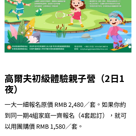
高爾夫初級體驗親子營（2日1
夜）
一大一細報名原價 RMB 2,480／套。如果你約
到同一期4組家庭一齊報名（4套起訂），就可
以用團購價 RMB 1,580／套。