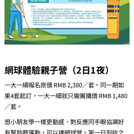
網球體驗親子營（2日1夜）
一大一細報名原價 RMB 2,380／套。同一期如
果4套起訂，一大一細就只需團購價 RMB 1,480
／套。
想小朋友學一樣更動感、對反應同手眼協調好
有幫助嘅運動，可以揀網球營。第一日到咗之