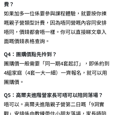
費？
如果加多一位係要參與課程體驗，就要按你揀
嘅親子營類型計費，因為唔同營嘅內容同安排
唔同，價錢都會唔一樣。你可以直接睇文章入
面嘅價錢表格查詢。
Q4：團購價點先拎到？
團購價一般需要「同一期4套起訂」，即係約到
4組家庭（4套一大一細）一齊報名，就可以用
團購價。
Q5：高爾夫進階營家長可唔可以陪同落場？
唔可以。高爾夫進階親子營第二日嘅「9洞實
戰」安排係由教練帶住小朋友落場，家長唔陪