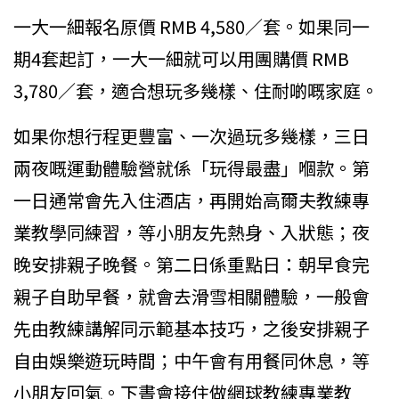
一大一細報名原價 RMB 4,580／套。如果同一
期4套起訂，一大一細就可以用團購價 RMB
3,780／套，適合想玩多幾樣、住耐啲嘅家庭。
如果你想行程更豐富、一次過玩多幾樣，三日
兩夜嘅運動體驗營就係「玩得最盡」嗰款。第
一日通常會先入住酒店，再開始高爾夫教練專
業教學同練習，等小朋友先熱身、入狀態；夜
晚安排親子晚餐。第二日係重點日：朝早食完
親子自助早餐，就會去滑雪相關體驗，一般會
先由教練講解同示範基本技巧，之後安排親子
自由娛樂遊玩時間；中午會有用餐同休息，等
小朋友回氣。下晝會接住做網球教練專業教