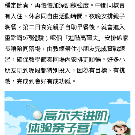
穩定節奏，再慢慢加深訓練強度。中間同樣會
有入住、休息同自由活動時間，夜晚安排親子
晚餐。第二日食完親子自助早餐後，就會進入
重點嘅9洞體驗；呢個「進階高爾夫」安排係家
長唔陪同落場，由教練帶住小朋友完成實戰練
習，確保教學節奏同場內安排更順暢。好多小
朋友玩到呢段都特別投入，因為有目標、有挑
戰，完成到會好有成功感。