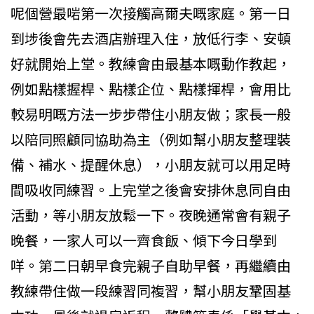
呢個營最啱第一次接觸高爾夫嘅家庭。第一日
到埗後會先去酒店辦理入住，放低行李、安頓
好就開始上堂。教練會由最基本嘅動作教起，
例如點樣握桿、點樣企位、點樣揮桿，會用比
較易明嘅方法一步步帶住小朋友做；家長一般
以陪同照顧同協助為主（例如幫小朋友整理裝
備、補水、提醒休息），小朋友就可以用足時
間吸收同練習。上完堂之後會安排休息同自由
活動，等小朋友放鬆一下。夜晚通常會有親子
晚餐，一家人可以一齊食飯、傾下今日學到
咩。第二日朝早食完親子自助早餐，再繼續由
教練帶住做一段練習同複習，幫小朋友鞏固基