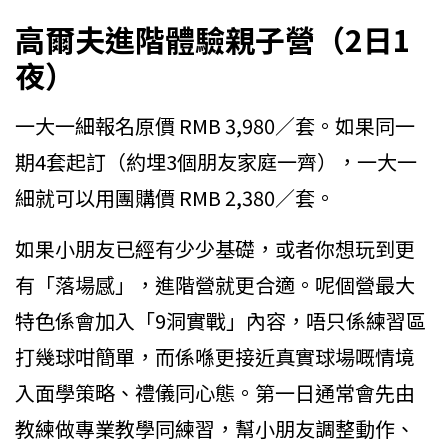
高爾夫進階體驗親子營（2日1
夜）
一大一細報名原價 RMB 3,980／套。如果同一
期4套起訂（約埋3個朋友家庭一齊），一大一
細就可以用團購價 RMB 2,380／套。
如果小朋友已經有少少基礎，或者你想玩到更
有「落場感」，進階營就更合適。呢個營最大
特色係會加入「9洞實戰」內容，唔只係練習區
打幾球咁簡單，而係喺更接近真實球場嘅情境
入面學策略、禮儀同心態。第一日通常會先由
教練做專業教學同練習，幫小朋友調整動作、