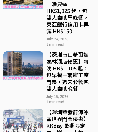
一晚只需
HK$1,025 起，包
雙人自助早晚餐，
東亞銀行信用卡再
減 HK$150
July 24, 2026
1 min read
【深圳南山希爾頓
逸林酒店優惠】每
晚 HK$1,105 起，
包早餐＋萌寵工廠
門票，週末套餐包
雙人自助晚餐
July 15, 2026
1 min read
【深圳華發前海冰
雪世界門票優惠】
KKday 暑期限定