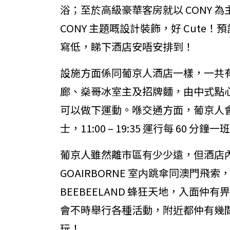
浴；至於高級豪華客房就以 CONY 為
CONY 主題嘅設計裝飾，好 Cut
寫低，睇下酒店安唔安排到！
設施方面係同葡京人酒店一樣，一共有
廊、燊哥冰室主及招牌麵，由中式點
可以做下運動。喺交通方面，葡京人
士，11:00 – 19:35 運行每 60 分鐘一
葡京人雖然離市區有少少遠，但酒店
GOAIRBORNE 室内跳傘同澳門
BEEBEELAND 蜂狂天地，入面仲
會不時舉行各種活動，附近都仲有幾間
玩！