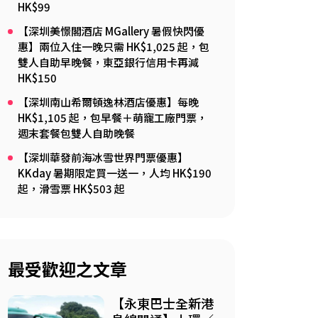
HK$99
【深圳美憬閣酒店 MGallery 暑假快閃優
惠】兩位入住一晚只需 HK$1,025 起，包
雙人自助早晚餐，東亞銀行信用卡再減
HK$150
【深圳南山希爾頓逸林酒店優惠】每晚
HK$1,105 起，包早餐＋萌寵工廠門票，
週末套餐包雙人自助晚餐
【深圳華發前海冰雪世界門票優惠】
KKday 暑期限定買一送一，人均 HK$190
起，滑雪票 HK$503 起
最受歡迎之文章
【永東巴士全新港