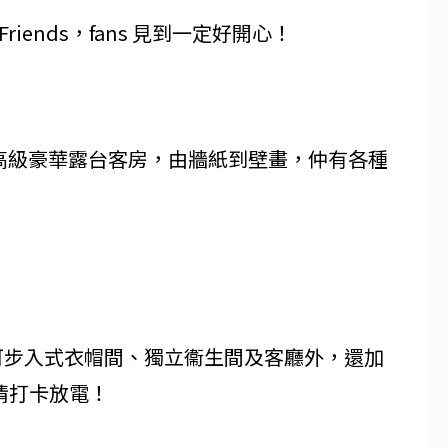
riends，fans 見到一定好開心！
NDS 高級豪華露台客房，由牆紙到壁畫，仲有各種
除咗有可步入式衣帽間、獨立衞生間及客廳外，還加
情打卡放電！