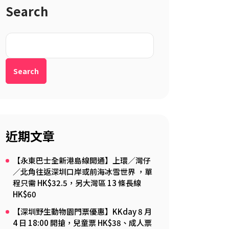
Search
Search
近期文章
【永東巴士全新港島線開通】上環／灣仔
／北角往返深圳口岸或前海冰雪世界 ，單
程只需 HK$32.5，另大灣區 13 條長線
HK$60
【深圳野生動物園門票優惠】KKday 8 月
4 日 18:00 開搶，兒童票 HK$38、成人票