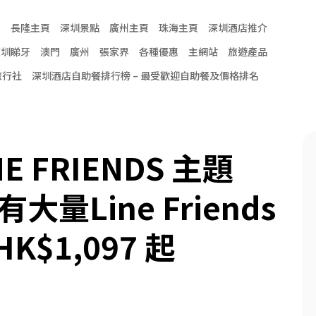
頁
長隆主頁
深圳景點
廣州主頁
珠海主頁
深圳酒店推介
深圳睇牙
澳門
廣州
張家界
各種優惠
主網站
旅遊產品
旅行社
深圳酒店自助餐排行榜 – 最受歡迎自助餐及價格排名
 FRIENDS 主題
量Line Friends
$1,097 起