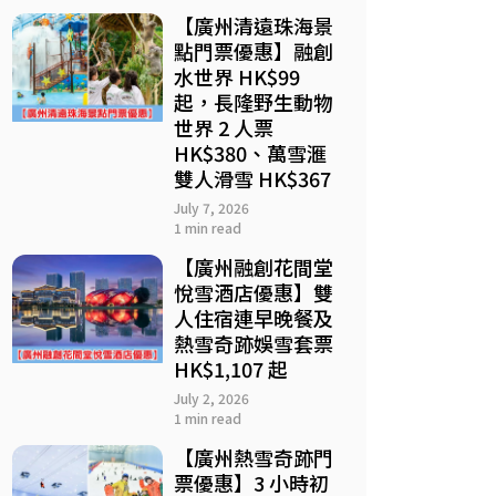
【廣州清遠珠海景
點門票優惠】融創
水世界 HK$99
起，長隆野生動物
世界 2 人票
HK$380、萬雪滙
雙人滑雪 HK$367
July 7, 2026
1 min read
【廣州融創花間堂
悅雪酒店優惠】雙
人住宿連早晚餐及
熱雪奇跡娛雪套票
HK$1,107 起
July 2, 2026
1 min read
【廣州熱雪奇跡門
票優惠】3 小時初