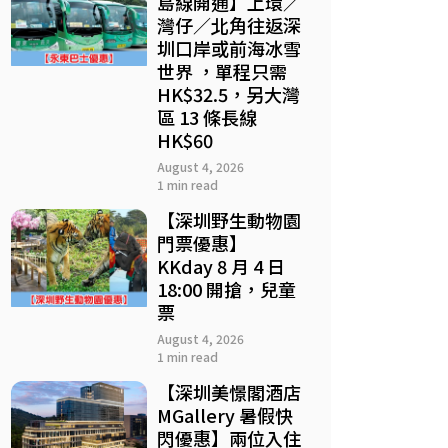
島線開通】上環／
灣仔／北角往返深
圳口岸或前海冰雪
世界 ，單程只需
HK$32.5，另大灣
區 13 條長線
HK$60
August 4, 2026
1 min read
【深圳野生動物園
門票優惠】
KKday 8 月 4 日
18:00 開搶，兒童
票
August 4, 2026
1 min read
【深圳美憬閣酒店
MGallery 暑假快
閃優惠】兩位入住