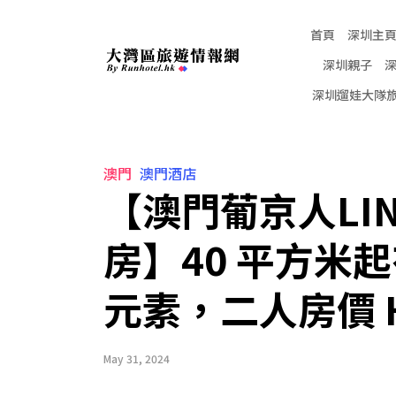
首頁
深圳主
深圳親子
深圳遛娃大隊
澳門
澳門酒店
【澳門葡京人LINE
房】40 平方米起有大
元素，二人房價 HK
May 31, 2024