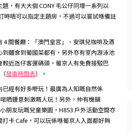
主題，有大大個 CONY 毛公仔同埋一系列以
e！預訂時唔可以指定主題房，不過可以嘗試喺備註
 4 間餐廳：「澳門皇宮」、安琪兒咖啡及酒
心到麵食到葡國菜都有，另外亦有室內游泳池
會較近氹仔客運碼頭，葡京人有免費接駁巴
班（
發車時間表
）。
內已經有好多嘢玩！最廣為人知嘅自然係
飛索，啱晒鍾意刺激嘅人玩！另外，仲有機舖
有畀小朋友玩嘅兒童樂園，H853 戶外活動空間亦
打卡 Cafe，可以玩係喺葡京人入面都好夠