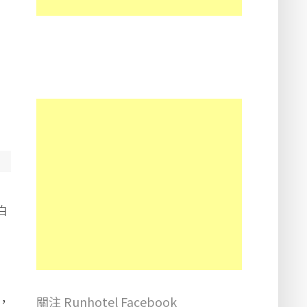
泊
，
關注 Runhotel Facebook