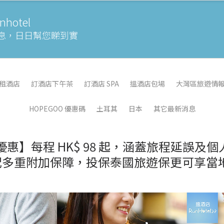
otel
息，
日日幫您睇到實
租酒店
訂酒店下午茶
訂酒店 SPA
搵酒店包場
大灣區旅遊情
HOPEGOO 優惠碼
土耳其
日本
其它最新消息
 折優惠】每程 HK$ 98 起，涵蓋旅程延誤及個
配多重附加保障，投保泰國旅遊保更可享當