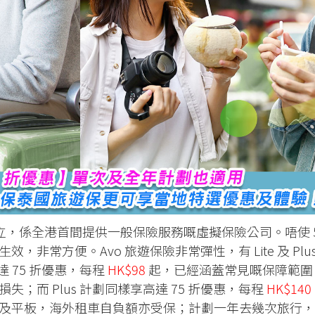
 年成立，係全港首間提供一般保險服務嘅虛擬保險公司。唔使 
非常方便。Avo 旅遊保險非常彈性，有 Lite 及 Plu
達 75 折優惠，每程
HK$98
起，已經涵蓋常見嘅保障範圍
；而 Plus 計劃同樣享高達 75 折優惠，每程
HK$140
及平板，海外租車自負額亦受保；計劃一年去幾次旅行，