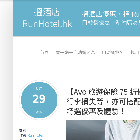
搵酒店優惠，搵 Runh
自助餐優惠、新酒店消
首頁
買一送一自助餐消息
自助餐排名
搵月
8 月
【Avo 旅遊保險 75
29
行李損失等，亦可搭
特選優惠及體驗！
2024
類別:
作者:
Run Hotel
Comments:
0