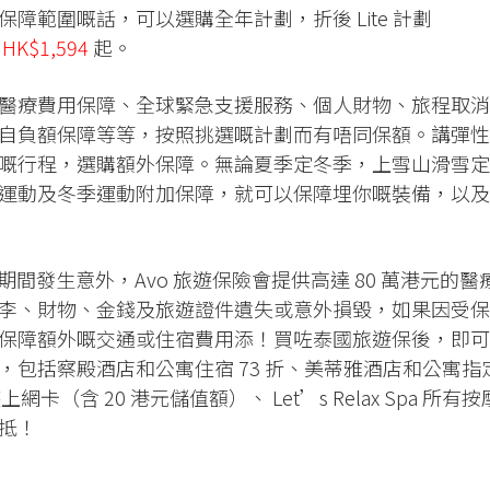
障範圍嘅話，可以選購全年計劃，折後 Lite 計劃
則
HK$1,594
起。
醫療費用保障、全球緊急支援服務、個人財物、旅程取消
自負額保障等等，按照挑選嘅計劃而有唔同保額。講彈性
嘅行程，選購額外保障。無論夏季定冬季，上雪山滑雪定
運動及冬季運動附加保障，就可以保障埋你嘅裝備，以及
lt 期間發生意外，Avo 旅遊保險會提供高達 80 萬港元的醫
李、財物、金錢及旅遊證件遺失或意外損毀，如果因受保
保障額外嘅交通或住宿費用添！買咗泰國旅遊保後，即可
，包括察殿酒店和公寓住宿 73 折、美蒂雅酒店和公寓指
遊上網卡（含 20 港元儲值額）、 Let’s Relax Spa 所有按
加抵！