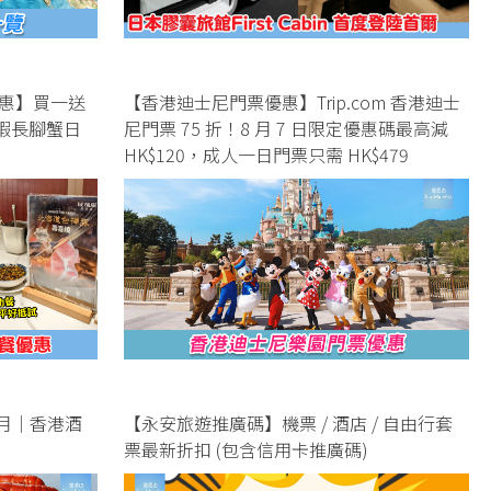
惠】買一送
【香港迪士尼門票優惠】Trip.com 香港迪士
龍蝦長腳蟹日
尼門票 75 折！8 月 7 日限定優惠碼最高減
HK$120，成人一日門票只需 HK$479
 月｜香港酒
【永安旅遊推廣碼】機票 / 酒店 / 自由行套
票最新折扣 (包含信用卡推廣碼)