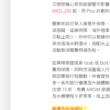
又唔想擔心受到旅遊警示影響保
HK$1,295
起、而 Plus 計劃
簡單來說可享人身意外保障、
或阻礙、延誤保障、海外租車
又點止咁少，你仲可以根據你
係去落海水肺潛水，搭配水上
活動取消嘅費用損失啦。
如果喺泰國搭乘 Grab 或 Bo
費用保障，同時亦涵蓋個人行
原因導致行程變動，仲會提供
享一系列旅行優惠及升級體驗
住宿 73 折、免費 AIRSIM 旅
及水療療程 9 折等等，抵上
報價及投保網址：