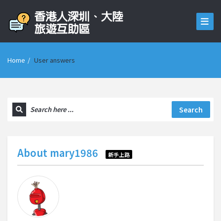
Home
/
User answers
Search
About
mary1986
新手上路