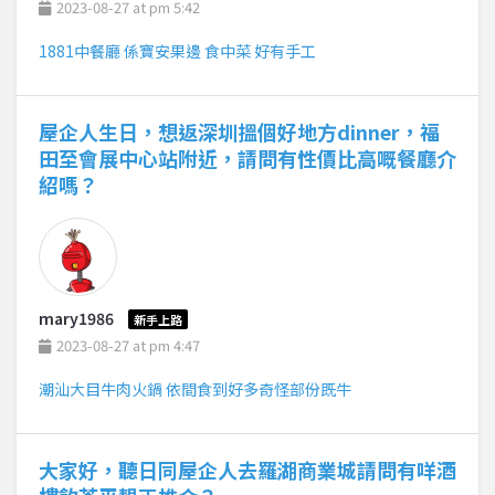
2023-08-27 at pm 5:42
1881中餐廳 係寶安果邊 食中菜 好有手工
屋企人生日，想返深圳搵個好地方dinner，福
田至會展中心站附近，請問有性價比高嘅餐廳介
紹嗎？
mary1986
新手上路
2023-08-27 at pm 4:47
潮汕大目牛肉火鍋 依間食到好多奇怪部份既牛
大家好，聽日同屋企人去羅湖商業城請問有咩酒