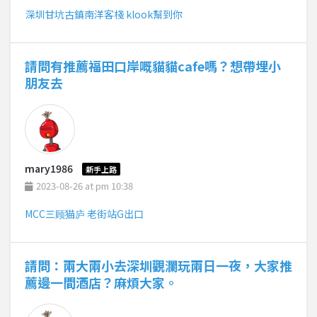
深圳甘坑古鎮南洋客棧 klook幫到你
請問有推薦福田口岸嘅貓貓cafe嗎？想帶埋小
朋友去
mary1986
新手上路
2023-08-26 at pm 10:38
MCC三顾猫庐 老街站G出口
請問：兩大兩小去深圳觀瀾玩兩日一夜，大家推
薦邊一間酒店？麻煩大家。