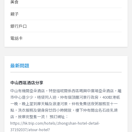
美食
親子
銀行戶口
電話卡
最新問題
中山西區酒店分享
中山有幾間亞朵酒店，特登搵呢間係西區嘅興中廣場亞朵酒店，離
市中心遠少少，唔使同人迫，仲有個頂層河景行政房，400蚊港紙
一晚，晚上望到摩天輪及浪漫河景，仲有免費送夜粥服務至十一
點，洗衣服務及健身房廿四小時開放，樓下仲有間出名石歧乳鴿
店，按摩完整隻一流！ 預訂網址：
https://hk.trip.com/hotels/zhongshan-hotel-detail-
37192037/atour-hotel?