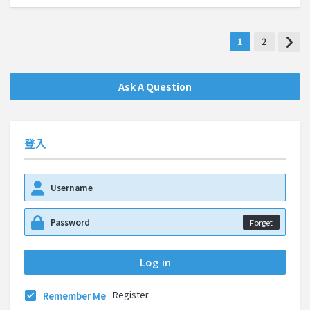
1
2
Ask A Question
登入
Forget
Register
Remember Me