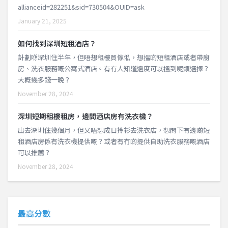
allianceid=282251&sid=730504&OUID=ask
January 21, 2025
如何找到深圳短租酒店？
計劃喺深圳住半年，但唔想租樓買傢俬，想搵啲短租酒店或者帶廚
房、洗衣服務嘅公寓式酒店。有冇人知道邊度可以搵到呢類選擇？
大概幾多錢一晚？
November 28, 2024
深圳短期租樓租房，邊間酒店房有洗衣機？
出去深圳住幾個月，但又唔想成日拎衫去洗衣店，想問下有邊啲短
租酒店房係有洗衣機提供嘅？或者有冇啲提供自助洗衣服務嘅酒店
可以推薦？
November 28, 2024
最高分數