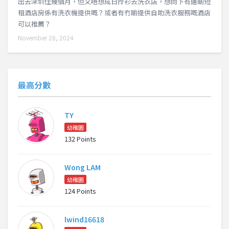
出去深圳住幾個月，但又唔想成日拎衫去洗衣店，想問下有邊啲短
租酒店房係有洗衣機提供嘅？或者有冇啲提供自助洗衣服務嘅酒店
可以推薦？
November 28, 2024
最高分數
TY
幼稚園
132 Points
Wong LAM
幼稚園
124 Points
lwind16618