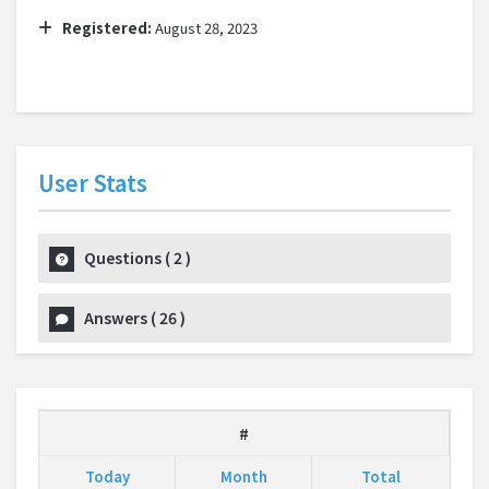
Registered:
August 28, 2023
User Stats
Questions
(
2
)
Answers
(
26
)
#
Today
Month
Total