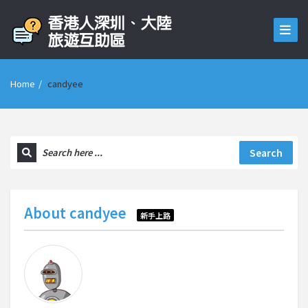
Home
/
candyee
Search
About
candyee
新手上路