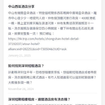
中山西區酒店分享
中山有幾間亞朵酒店，特登搵呢間係西區嘅興中廣場亞朵酒店，離
市中心遠少少，唔使同人迫，仲有個頂層河景行政房，400蚊港紙
一晚，晚上望到摩天輪及浪漫河景，仲有免費送夜粥服務至十一
點，洗衣服務及健身房廿四小時開放，樓下仲有間出名石歧乳鴿
店，按摩完整隻一流！ 預訂網址：
https://hk.trip.com/hotels/zhongshan-hotel-detail-
37192037/atour-hotel?
allianceid=282251&sid=730504&OUID=ask
January 21, 2025
如何找到深圳短租酒店？
計劃喺深圳住半年，但唔想租樓買傢俬，想搵啲短租酒店或者帶廚
房、洗衣服務嘅公寓式酒店。有冇人知道邊度可以搵到呢類選擇？
大概幾多錢一晚？
November 28, 2024
深圳短期租樓租房，邊間酒店房有洗衣機？