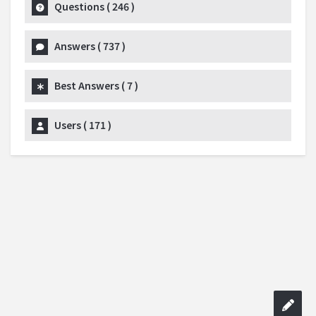
Questions (
246
)
Answers (
737
)
Best Answers (
7
)
Users (
171
)