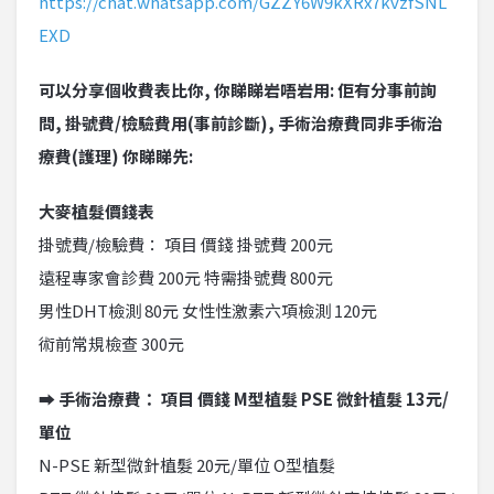
https://chat.whatsapp.com/GZZY6W9kXRx7kvzfSNL
EXD
可以分享個收費表比你, 你睇睇岩唔岩用: 佢有分事前詢
問, 掛號費/檢驗費用(事前診斷), 手術治療費同非手術治
療費(護理) 你睇睇先:
大麥植髮價錢表
掛號費/檢驗費： 項目 價錢 掛號費 200元
遠程專家會診費 200元 特需掛號費 800元
男性DHT檢測 80元 女性性激素六項檢測 120元
術前常規檢查 300元
➡ 手術治療費： 項目 價錢 M型植髮 PSE 微針植髮 13元/
單位
N-PSE 新型微針植髮 20元/單位 O型植髮