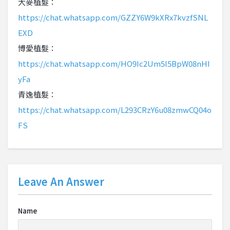
大麥植髮：
https://chat.whatsapp.com/GZZY6W9kXRx7kvzfSNL
EXD
博愛植髮：
https://chat.whatsapp.com/HO9Ic2Um5l5BpW08nHI
yFa
青逸植髮：
https://chat.whatsapp.com/L293CRzY6u08zmwCQ04o
FS
Leave An Answer
Name