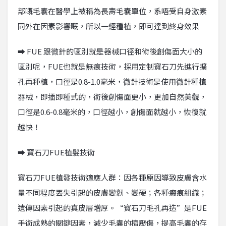
部嘅毛囊在醫學上被稱為長壽毛囊單位，系唔受自身激素
同外在因素影響嘅，所以一經種植，即可達到終身效果
➡ FUE 跟微針的區別就是器械口徑和術後創傷面大小的
區別呢，FUE也就是無痕技術，採用定制寶石刀先進行擴
孔再種植，口徑是0.8-1.0毫米，微針技術是使用微針種植
器械，即插即種式的，術後創傷面更小，更加自然美觀，
口徑是0.6-0.8毫米的，口徑越小，創傷面就越小，恢復就
越快！
➡ 寶石刀FUE植髮技術
寶石刀FUE植發技術適應人群：因各種原因導致皮膚含水
量不同程度丟失引起的皮膚變韌、變硬；各種瘢痕組織；
遺傳因素引起的真皮層增厚。“寶石刀毛孔再造”是FUE
手術成熟的關鍵因素，減少毛囊的擠壓傷，提高毛囊的存