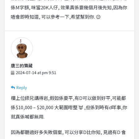
係M字額, 咪當20K人仔, 效果真係要幾個月後先知,因為你
唔會即時知道, 可以參考一下,希望幫到你. 😉
唐三的寶藏
2024-07-14 at pm 9:51
Reply
樓上位師兄講得岩,假如係要平,有D可以做到好平,可能都
係$10,000 – $20,000 大範圍咁整 👿 ,但係到時有d咩事,你
就真係喊都無用.
因為都聽過好多失敗個案, 可以分享D比你知, 見過有D 會