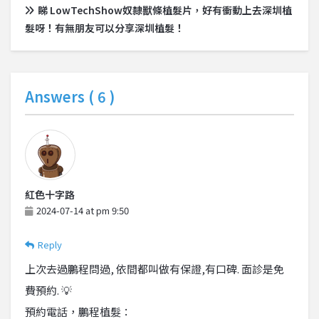
睇 LowTechShow奴隸獸條植髮片，好有衝動上去深圳植
髮呀！有無朋友可以分享深圳植髮！
Answers (
6
)
紅色十字路
2024-07-14 at pm 9:50
Reply
上次去過鵬程問過, 依間都叫做有保證,有口碑. 面診是免
費預約. 💡
預約電話，鵬程植髮：