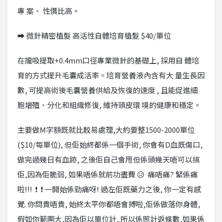
專 案、 性價比高。
➡ 微針精密植髮 高活性自體培育植髮 $40/單位
在攏吸提取+0.4mm口徑專業微針的基礎上, 採用自 體培
育的方式提升毛囊成活率。培育營養液內含有大 量生長因
數, 可提高術後毛囊營養供給及恢復的速度 , 且能促進細
胞增殖、分化和組織修復, 維持頭皮環 境的健康和穩定。
主要做M字額既就比較易處理,大約要整1500-2000單位
($10/每單位), 但佢始終都係一個手術, 你會有D血既傷口,
做完過幾日有血跡, 之後佢自己會甩但係頭幾天唔可以搞
佢,因為佢脆弱, 如果唔係就前功盡費 😥 痛唔痛? 緊係痛
啦!!! ❗ ❗ 一開始係勁痛呀! 過左佢既藥力之後, 你一定有感
覺. 你問貴唔貴, 始終太平你都唔會搏啦,佢係做落你身體,
假如你範圍大,因為佢以單位計, 所以係照計返條數,如果係