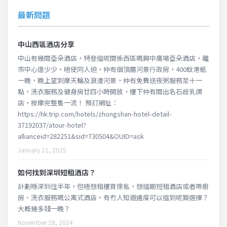
最新問題
中山西區酒店分享
中山有幾間亞朵酒店，特登搵呢間係西區嘅興中廣場亞朵酒店，離
市中心遠少少，唔使同人迫，仲有個頂層河景行政房，400蚊港紙
一晚，晚上望到摩天輪及浪漫河景，仲有免費送夜粥服務至十一
點，洗衣服務及健身房廿四小時開放，樓下仲有間出名石歧乳鴿
店，按摩完整隻一流！ 預訂網址：
https://hk.trip.com/hotels/zhongshan-hotel-detail-
37192037/atour-hotel?
allianceid=282251&sid=730504&OUID=ask
January 21, 2025
如何找到深圳短租酒店？
計劃喺深圳住半年，但唔想租樓買傢俬，想搵啲短租酒店或者帶廚
房、洗衣服務嘅公寓式酒店。有冇人知道邊度可以搵到呢類選擇？
大概幾多錢一晚？
November 28, 2024