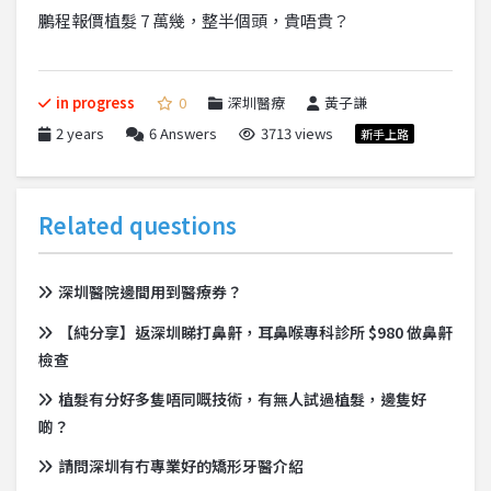
鵬程報價植髮 7 萬幾，整半個頭，貴唔貴？
in progress
0
深圳醫療
黃子謙
2 years
6
Answers
3713 views
新手上路
Related questions
深圳醫院邊間用到醫療券？
【純分享】返深圳睇打鼻鼾，耳鼻喉專科診所 $980 做鼻鼾
檢查
植髮有分好多隻唔同嘅技術，有無人試過植髮，邊隻好
啲？
請問深圳有冇專業好的矯形牙醫介紹