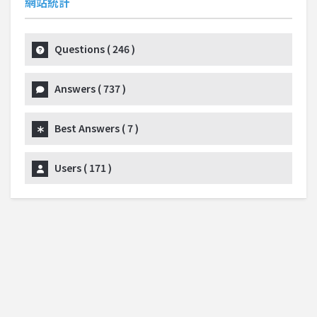
網站統計
Questions (
246
)
Answers (
737
)
Best Answers (
7
)
Users (
171
)