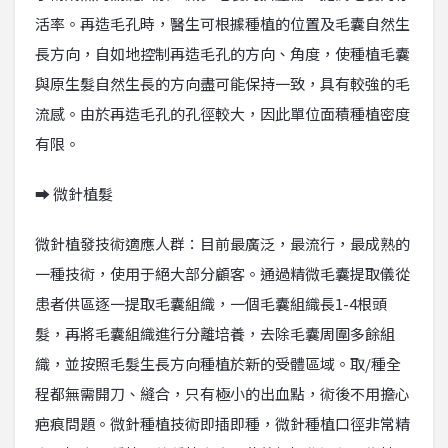
活率。再造毛孔時，醫生可根據種植的位置及毛囊自然生
長方向，自如地控制再造毛孔的方向、角度，使種植毛囊
與原生髮自然生長的方向盡可能保持一致，具有較強的毛
流感。由於再造毛孔的孔徑較大，因此單位面積種植密度
有限。
➡ 微針植髮
微針植發技術適應人群：目前最廣泛，最流行，最成熟的
一種技術，使用于絕大部分顧客。通過精微毛囊提取儀從
患者供區逐一提取毛囊組織，一個毛囊組織長1-4根頭
髮，再將毛囊組織進行分離培養，去除毛囊周圍多餘組
織，並按照毛髮生長方向種植於新的受體區域。取/種全
程都無需開刀、縫合，只有極小的出血點，術後不用擔心
疤痕問題。微針種植技術即插即種，微針種植口徑非常精