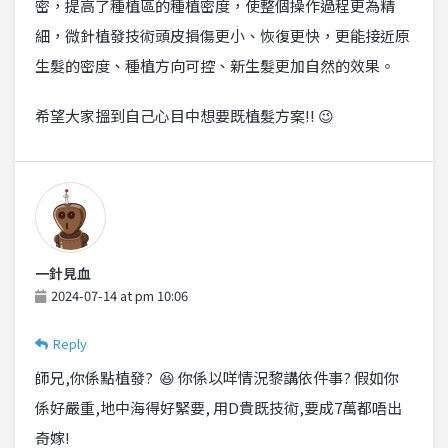
密，提高了種植區的種植密度，使整個操作過程更為精
細，微針植發技術頭皮損傷更小、恢復更快，更能接近原
生髮的密度、種植方向可控、新生髮更加自然的效果。
希望大家搵到自己心目中想要既植髮方案!! 😉
一針見血
2024-07-14 at pm 10:06
Reply
師兄,你係點植發? 😆 你係以咩情況黎講依件事? 假如你
係好嚴重,地中海得好緊要, 用D貴既技術,要成7萬都唔出
奇嫁!