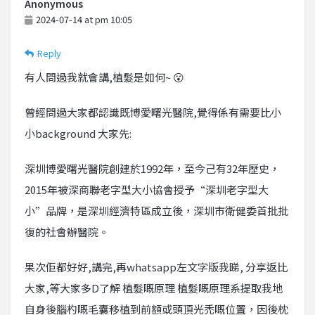
Anonymous
2024-07-14 at pm 10:05
Reply
有人問過我就會講,植髮是如何~ 😮
曾經問過大家都認識既博愛曙光醫院,覺得係有需要比小
小background 大家先:
深圳博愛曙光醫院創建於1992年，至今己有32年歷史，
2015年被深商聯老字型大小協會授予“深圳老字型大
小”品牌，是深圳經濟特區成立後，深圳市衛健委首批批
復的社會辦醫院。
果次佢都好好,講完,再whatsapp左文字版我睇, 分享返比
大家,等大家多D了解 植髮嘅原理 植髮嘅原理系提取我地
自身後腦杓嘅毛囊移植到前額或頭頂光禿嘅位置，因後枕