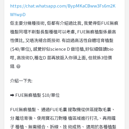
https://chat.whatsapp.com/BypMKaCBww3Fs6m2K
WYwpD
佢主要分幾種技術, 佢都有介紹過比我, 我覺得佢FUE無痕
植髮同埋不剃髮長髮種植可以考慮, FUE無痕植髮係最高
性價比, 又唔洗縫合既技術. 有諗過高活性自體培育植髮
($40/單位), 感覺好似science D 做培植,好似細個讀bio
咁, 高技術D,種左D 苗再放返入你頭上面, 但就係3倍價
錢. 😆
介紹一下先:
➡ FUE無痕植髮 $10/單位
FUE無痕植髮、 通過FUE毛囊 提取機從供區提取毛囊、
分 離培育後、使用寶石刀對種 植區域進行打孔、再用鐺
子 種植、無需縫合、拆線、技 術成熟、 適用於各種植髮