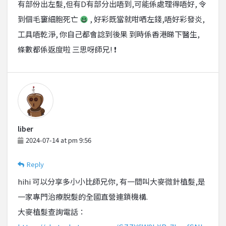
有部份出左髮,但有D有部分出唔到,可能係處理得唔好, 令
到個毛窶細胞死亡
, 好彩既當就咁哂左錢,唔好彩發炎,
工具唔乾淨, 你自己都會諗到後果 到時係香港睇下醫生,
條數都係返度啦 三思呀師兄! ❗
liber
2024-07-14 at pm 9:56
Reply
hihi 可以分享多小小比師兄你, 有一間叫大麥微針植髮,是
一家專門治療脫髮的全國直營連鎖機構.
大麥植髮查詢電話：