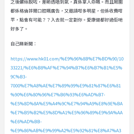
之後螺絲脫咗，差啲透唔到氣，真係拿人命嘅。而且周圍
都係格倫菲爾口腔嘅廣告，又邀請咁多明星，但係收費咁
平，點會有可能？？入去就一定劏你。愛康健都好過佢哋
好多了。
自己睇新聞：
https://www.hk01.com/%E9%96%8B%E7%BD%90/10
33221/%E6%B8%AF%E7%94%B7%E6%B7%B1%E5%
9C%B3-
7000%E7%A8%AE%E7%89%99%E9%81%87%E6%81
%90%E6%80%96%E7%B6%93%E6%AD%B7-
%E5%8D%8A%E5%A4%9C%E7%94%A9%E8%9E%BA
%E7%B5%B2%E5%8D%A1%E5%96%89%E9%9A%AA
%E6%AD%BB-
%E9%86%AB%E9%99%A2%E5%92%81%E8%A7%A3