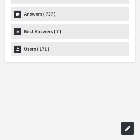
Answers (
737
)
Best Answers (
7
)
Users (
171
)