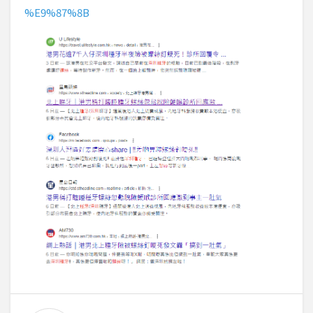
%E9%87%8B