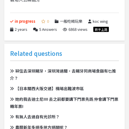
in progress
0
一般吃喝玩樂
koc wing
2 years
5
Answers
6868 views
新手上路
Related questions
冧住去深圳睇牙，深圳灣過關，去睇牙同商場食飯有乜推
介？
【日本關西大阪交通】機場出難波市區
她約我去迪士尼!!!! 去之前都要講下門票先既 仲會講下門票
轉年票!
有無人去過自有光診所？
農曆新年多唔多地方唔開呢？