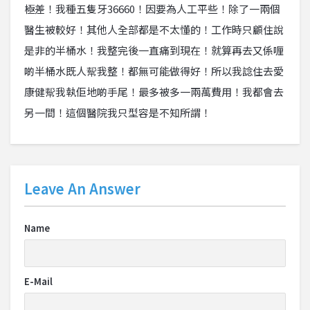
極差！我種五隻牙36660！因要為人工平些！除了一兩個
醫生被較好！其他人全部都是不太懂的！工作時只顧住說
是非的半桶水！我整完後一直痛到現在！就算再去又係喱
啲半桶水既人幚我整！都無可能做得好！所以我諗住去愛
康健幚我執佢地啲手尾！最多被多一兩萬費用！我都會去
另一間！這個醫院我只型容是不知所謂！
Leave An Answer
Name
E-Mail