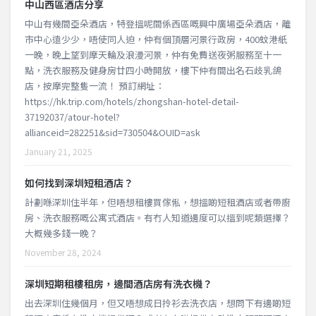
中山西區酒店分享
中山有幾間亞朵酒店，特登搵呢間係西區嘅興中廣場亞朵酒店，離
市中心遠少少，唔使同人迫，仲有個頂層河景行政房，400蚊港紙
一晚，晚上望到摩天輪及浪漫河景，仲有免費送夜粥服務至十一
點，洗衣服務及健身房廿四小時開放，樓下仲有間出名石歧乳鴿
店，按摩完整隻一流！ 預訂網址：
https://hk.trip.com/hotels/zhongshan-hotel-detail-
37192037/atour-hotel?
allianceid=282251&sid=730504&OUID=ask
January 21, 2025
如何找到深圳短租酒店？
計劃喺深圳住半年，但唔想租樓買傢俬，想搵啲短租酒店或者帶廚
房、洗衣服務嘅公寓式酒店。有冇人知道邊度可以搵到呢類選擇？
大概幾多錢一晚？
November 28, 2024
深圳短期租樓租房，邊間酒店房有洗衣機？
出去深圳住幾個月，但又唔想成日拎衫去洗衣店，想問下有邊啲短