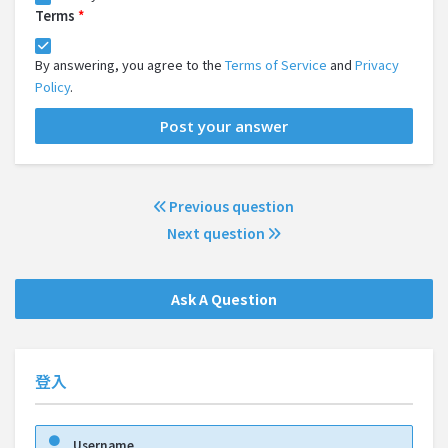
Terms
*
By answering, you agree to the
Terms of Service
and
Privacy
Policy
.
Previous question
Next question
Ask A Question
登入