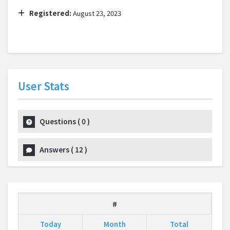
Registered:
August 23, 2023
User Stats
Questions
(
0
)
Answers
(
12
)
#
Today
Month
Total