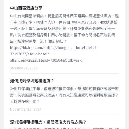
中山西區酒店分享
中山有幾間亞朵酒店，特登搵呢間係西區嘅興中廣場亞朵酒店，離
市中心遠少少，唔使同人迫，仲有個頂層河景行政房，400蚊港紙
一晚，晚上望到摩天輪及浪漫河景，仲有免費送夜粥服務至十一
點，洗衣服務及健身房廿四小時開放，樓下仲有間出名石歧乳鴿
店，按摩完整隻一流！ 預訂網址：
https://hk.trip.com/hotels/zhongshan-hotel-detail-
37192037/atour-hotel?
allianceid=282251&sid=730504&OUID=ask
January 21, 2025
如何找到深圳短租酒店？
計劃喺深圳住半年，但唔想租樓買傢俬，想搵啲短租酒店或者帶廚
房、洗衣服務嘅公寓式酒店。有冇人知道邊度可以搵到呢類選擇？
大概幾多錢一晚？
November 28, 2024
深圳短期租樓租房，邊間酒店房有洗衣機？