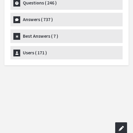
Questions (
246
)
Answers (
737
)
Best Answers (
7
)
Users (
171
)