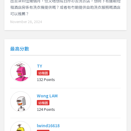
出去深圳住幾個月，但又唔想成日拎衫去洗衣店，想問下有邊啲短
租酒店房係有洗衣機提供嘅？或者有冇啲提供自助洗衣服務嘅酒店
可以推薦？
November 28, 2024
最高分數
TY
幼稚園
132 Points
Wong LAM
幼稚園
124 Points
lwind16618