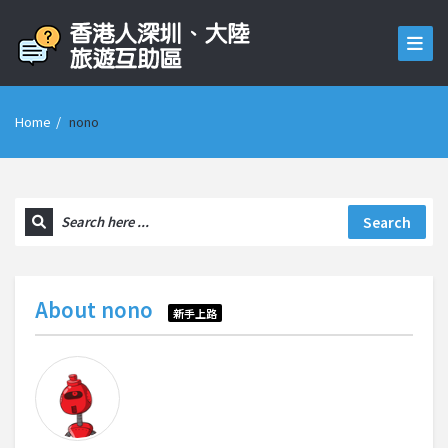
Home
/
nono
Search
About
nono
新手上路